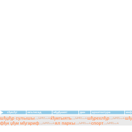
сђясђт
икътисад
мђдђният
дин
архитектура
инф
шђџђр сулышы
ќђмгыять
шђрехлђр
шђ
фђн џђм мђгариф
ял паркы
спорт