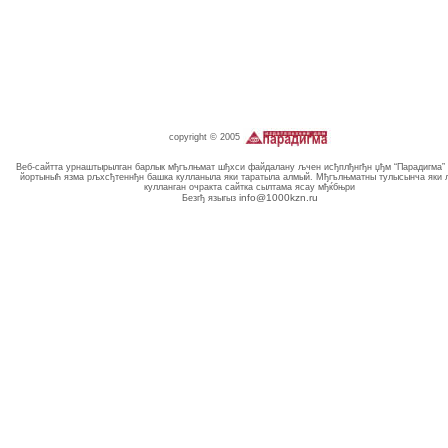
copyright © 2005
Веб-сайтта урнаштырылган барлык мђгълњмат шђхси файдалану љчен исђплђнгђн џђм “Парадигма”
йортыныћ язма рљхсђтеннђн башка кулланыла яки таратыла алмый. Мђгълњматны тулысынча яки
кулланган очракта сайтка сылтама ясау мђќбњри
info@1000kzn.ru
Безгђ языгыз