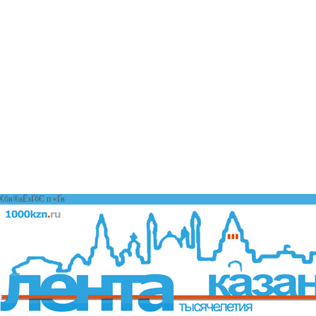
€бв®аЁзҐбЄ п «Ґ­в