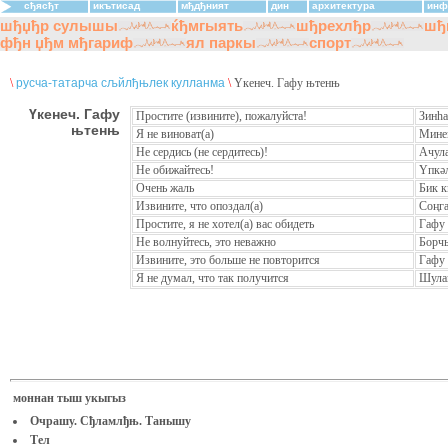
сђясђт
икътисад
мђдђният
дин
архитектура
инф
шђџђр сулышы
ќђмгыять
шђрехлђр
шђ
фђн џђм мђгариф
ял паркы
спорт
\
русча-татарча сљйлђњлек кулланма
\
Үкенеч. Гафу њтенњ
Үкенеч. Гафу
Простите (извините), пожалуйста!
Зинһар
њтенњ
Я не виноват(а)
Минем
Не сердись (не сердитесь)!
Ачула
Не обижайтесь!
Үпкәл
Очень жаль
Бик к
Извините, что опоздал(а)
Соңга
Простите, я не хотел(а) вас обидеть
Гафу 
Не волнуйтесь, это неважно
Борчы
Извините, это больше не повторится
Гафу 
Я не думал, что так получится
Шулай
моннан тыш укыгыз
Очрашу. Сђламлђњ. Танышу
Тел