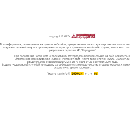
copyright © 2005
Вся информация, размещенная на данном веб-сайте, предназначена только для персонального исполь
подлежит дальнейшему воспроизведению или распространению в какой-либо форме, иначе как с пи
разрешения редакции ИД "Парадигма"
При полном или частичном использовании материалов активная ссылка на сайт обязательн
Электронное периодическое издание "Интернет-сайт "Лента тысячелетия" (www. 1000kzn.ru
свидетельство о регистрации СМИ Эл 77-8898 от 23 сентября 2004 года.
Выдано Федеральной службой по надзору за соблюдением законодательства в сфере массовых комм
охране культурного наследия.
info@
Пишите нам
1000kzn
.
ru