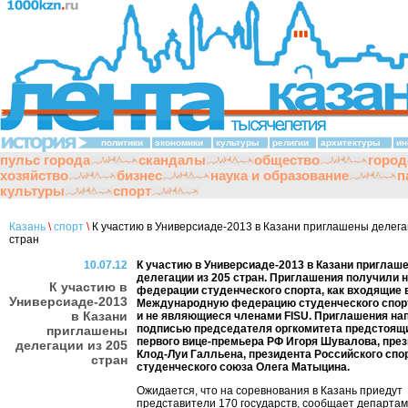
политики
экономики
культуры
религии
архитектуры
ин
пульс города
скандалы
общество
город
хозяйство
бизнес
наука и образование
п
культуры
спорт
Казань
\
спорт
\
К участию в Универсиаде-2013 в Казани приглашены делега
стран
10.07.12
К участию в Универсиаде-2013 в Казани приглаш
делегации из 205 стран. Приглашения получили
К участию в
федерации студенческого спорта, как входящие 
Универсиаде-2013
Международную федерацию студенческого спорта
в Казани
и не являющиеся членами FISU. Приглашения на
подписью председателя оргкомитета предстоящи
приглашены
первого вице-премьера РФ Игоря Шувалова, през
делегации из 205
Клод-Луи Галльена, президента Российского спо
стран
студенческого союза Олега Матыцина.
Ожидается, что на соревнования в Казань приедут
представители 170 государств, сообщает департа