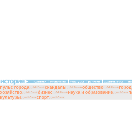
политики
экономики
культуры
религии
архитектуры
ин
пульс города
скандалы
общество
город
хозяйство
бизнес
наука и образование
п
культуры
спорт