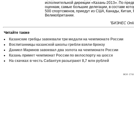
исполнительной дирекции «Казань-2013». По пре
оценкам, самые большие делегации, в составе кото
500 спортсменов, приедут из США, Канады, Китая, 
Великобритании.
"БИЗНЕС Onli
Читайте также
Казанские гребцы завоевали три медали на чемпионате России
Воспитанницы казанской школы гребли взяли бронзу
Даниел Маринов завоевал два золота на чемпионате России
Казань примет чемпионат России по велоспорту на шоссе
На скачках в честь Сабантуя разыграют 8,7 млн рублей
все ст