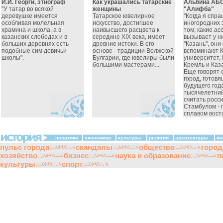
И.И. Георги, этнограф
Как украшались татарские
Альбина АБ
"У татар во всякой
женщины
"Алифба"
деревушке имеется
Татарское ювелирное
"Когда я спр
особливая молельная
искусство, достигшее
иногородних 
храмина и школа, а в
наивысшего расцвета к
том, какие а
казанских слободах и в
середине XIX века, имеет
вызывает у н
больших деревнях есть
древние истоки. В его
"Казань", они
подобные сим девичьи
основе - традиции Волжской
вспоминают 
школы".
Булгарии, где ювелиры были
университет,
большими мастерами...
Кремль и Каза
Еще говорят о
город, готовя
будущего год
тысячелетний
считать росс
Стамбулом - 
сплавом восто
политики
экономики
культуры
религии
архитектуры
ин
пульс города
скандалы
общество
город
хозяйство
бизнес
наука и образование
п
культуры
спорт