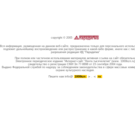
copyright © 2005
Вся информация, размещенная на данном веб-сайте, предназначена только для персонального исполь
подлежит дальнейшему воспроизведению или распространению в какой-либо форме, иначе как с пи
разрешения редакции ИД "Парадигма"
При полном или частичном использовании материалов активная ссылка на сайт обязательн
Электронное периодическое издание "Интернет-сайт "Лента тысячелетия" (www. 1000kzn.ru
свидетельство о регистрации СМИ Эл 77-8898 от 23 сентября 2004 года.
Выдано Федеральной службой по надзору за соблюдением законодательства в сфере массовых комм
охране культурного наследия.
info@
Пишите нам
1000kzn
.
ru