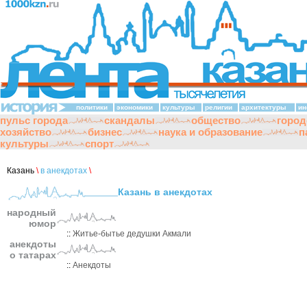
политики
экономики
культуры
религии
архитектуры
ин
пульс города
скандалы
общество
город
хозяйство
бизнес
наука и образование
п
культуры
спорт
Казань
\
в анекдотах
\
Казань в анекдотах
народный
юмор
::
Житье-бытье дедушки Акмали
анекдоты
о татарах
::
Анекдоты