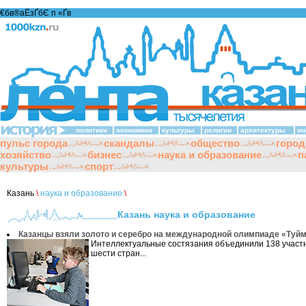
€бв®аЁзҐбЄ п «Ґ­в
политики
экономики
культуры
религии
архитектуры
ин
пульс города
скандалы
общество
город
хозяйство
бизнес
наука и образование
п
культуры
спорт
Казань
\
наука и образование
\
Казань наука и образование
Казанцы взяли золото и серебро на международной олимпиаде «Туй
Интеллектуальные состязания объединили 138 участн
шести стран...