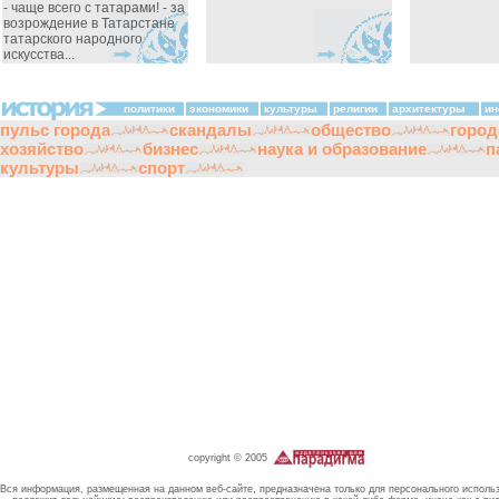
- чаще всего с татарами! - за
возрождение в Татарстане
татарского народного
искусства...
политики
экономики
культуры
религии
архитектуры
ин
пульс города
скандалы
общество
город
хозяйство
бизнес
наука и образование
п
культуры
спорт
copyright © 2005
Вся информация, размещенная на данном веб-сайте, предназначена только для персонального исполь