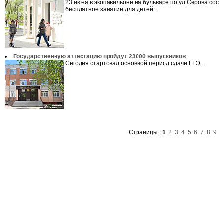
23 июня в экопавильоне на бульваре по ул.Серова сос
бесплатное занятие для детей...
Государственную аттестацию пройдут 23000 выпускников
Сегодня стартовал основной период сдачи ЕГЭ...
Страницы:
1
2
3
4
5
6
7
8
9