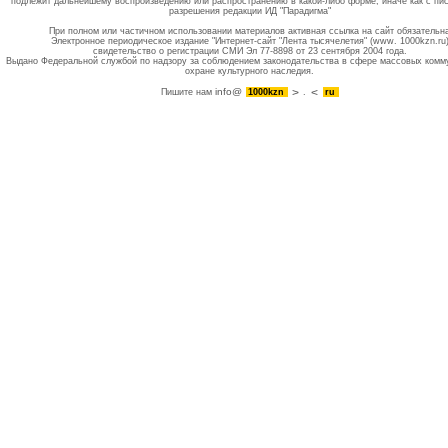
подлежит дальнейшему воспроизведению или распространению в какой-либо форме, иначе как с пи
разрешения редакции ИД "Парадигма"
При полном или частичном использовании материалов активная ссылка на сайт обязательн
Электронное периодическое издание "Интернет-сайт "Лента тысячелетия" (www. 1000kzn.ru
свидетельство о регистрации СМИ Эл 77-8898 от 23 сентября 2004 года.
Выдано Федеральной службой по надзору за соблюдением законодательства в сфере массовых комм
охране культурного наследия.
info@
Пишите нам
1000kzn
.
ru