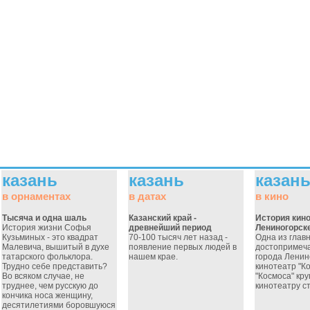
казань
казань
казан
в орнаментах
в датах
в кино
Тысяча и одна шаль
Казанский край -
История кино
История жизни Софья
древнейший период
Лениногорск
Кузьминых - это квадрат
70-100 тысяч лет назад -
Одна из глав
Малевича, вышитый в духе
появление первых людей в
достопримеч
татарского фольклора.
нашем крае.
города Ленин
Трудно себе представить?
кинотеатр "Ко
Во всяком случае, не
"Космоса" кру
труднее, чем русскую до
кинотеатру ст
кончика носа женщину,
десятилетиями боровшуюся