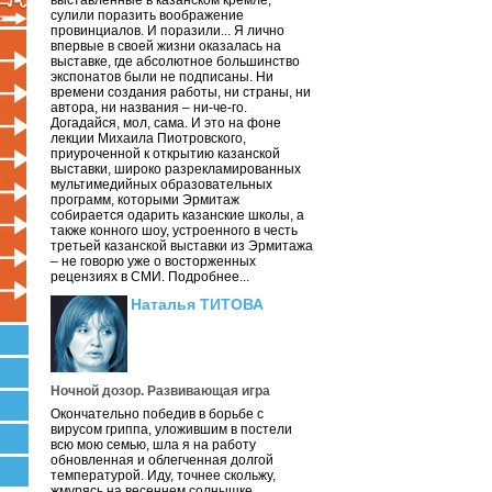
выставленные в казанском кремле,
сулили поразить воображение
провинциалов. И поразили... Я лично
впервые в своей жизни оказалась на
выставке, где абсолютное большинство
экспонатов были не подписаны. Ни
времени создания работы, ни страны, ни
автора, ни названия – ни-че-го.
Догадайся, мол, сама. И это на фоне
лекции Михаила Пиотровского,
приуроченной к открытию казанской
выставки, широко разрекламированных
мультимедийных образовательных
программ, которыми Эрмитаж
собирается одарить казанские школы, а
также конного шоу, устроенного в честь
третьей казанской выставки из Эрмитажа
– не говорю уже о восторженных
рецензиях в СМИ. Подробнее...
Наталья ТИТОВА
Ночной дозор. Развивающая игра
Окончательно победив в борьбе с
вирусом гриппа, уложившим в постели
всю мою семью, шла я на работу
обновленная и облегченная долгой
температурой. Иду, точнее скольжу,
жмурясь на весеннем солнышке.