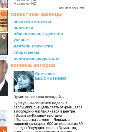
Мавзолей N2
все мавзолеи
известные казанцы
писатели и поэты
политики
общественные деятели
ученые
деятели искусства
спортсмены
религиозные деятели
колонка авторов
Светлана
БЕССЧЕТНОВА
Эрмитаж, не гони лошадей…
Культурным событием недели в
республике обещала стать открывшаяся
в последних числах января в центре
«Эрмитаж-Казань» выставка
«Полцарства за коня… Лошадь в
ства
мировой культуре». 600 экспонатов из 80
фондов Государственного Эрмитажа,