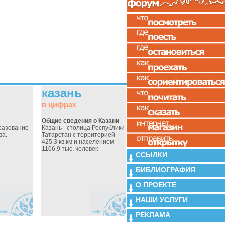
казань
в цифрах
Общие сведения о Казани
бразование
Казань - столица Республики
ва.
Татарстан с территорией
425,3 кв.км и населением
1106,9 тыс. человек
ССЫЛКИ
БИБЛИОГРАФИЯ
О ПРОЕКТЕ
НАШИ УСЛУГИ
РЕКЛАМА