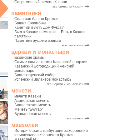
Современный символ Казани
все символы Казани
памятники
Спасская башня Кремля
Башня Сююмбике
Канет ли в лету Дом Фукса?
Был в Казани памятник… Есть в Казани
памятник
Памятник русским воинам
все памятники
церкви и монастыри
казанские храмы
Самые-самые храмы Казанской епархии
Казанский Богородицкий женский
монастырь
Благовещенский собор
Успенский Зилантов монастырь
все церкви и монастыри
мечети
мечети Казани
Азимовская мечеть
Апанаевская мечеть
Мечеть "Булгар"
Бурнаевская мечеть
все мечети
мавзолеи
Историческая атрибутация захоронений
из мавзолеев Казанского Кремля
Мавзолей N1