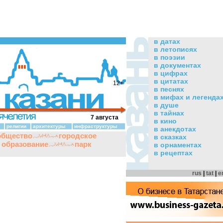
в датах
в летописях
в поэзии
в документах
в цифрах
в цитатах
12+
в песнях
в мифах и легенда
в душе
в тайнах
7 августа
в кино
религии
архитектуры
инфраструктуры
в анекдотах
общество
городское
в сказках
и образование
парк
в орнаментах
в рецептах
rus
|
tat
|
e