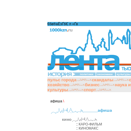
€бв®аЁзҐбЄ п «Ґ­в
политики
экономики
культуры
пульс города
скандалы
хозяйство
бизнес
наука 
культуры
спорт
афиша
\
афиша
кино
::
КАРО-ФИЛЬМ
::
КИНОМАКС