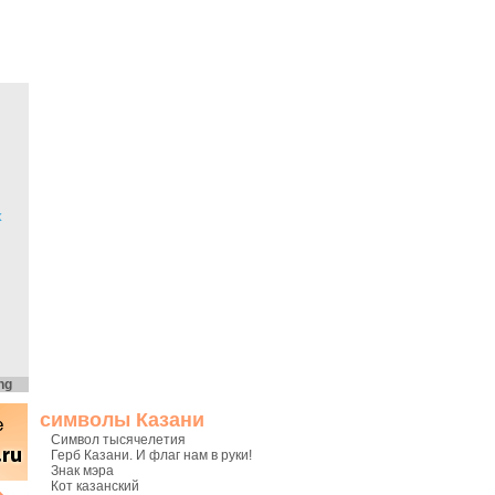
х
ng
символы Казани
Символ тысячелетия
Герб Казани. И флаг нам в руки!
Знак мэра
Кот казанский