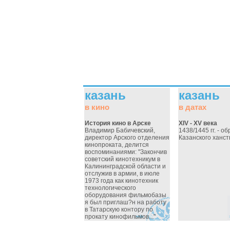
казань
казань
в кино
в датах
История кино в Арске
XIV - XV века
Владимир Бабичевский,
1438/1445 гг. - о
директор Арского отделения
Казанского ханст
кинопроката, делится
воспоминаниями: "Закончив
советский кинотехникум в
Калининградской области и
отслужив в армии, в июле
1973 года как кинотехник
технологического
оборудования фильмобазы
я был приглаш?н на работу
в Татарскую контору по
прокату кинофильмов..."