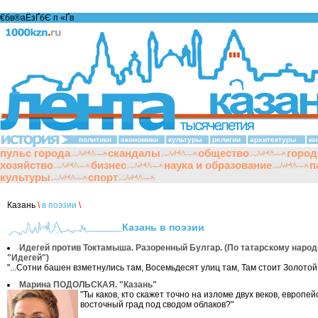
€бв®аЁзҐбЄ п «Ґ­в
политики
экономики
культуры
религии
архитектуры
ин
пульс города
скандалы
общество
город
хозяйство
бизнес
наука и образование
п
культуры
спорт
Казань
\
в поэзии
\
Казань в поэзии
Идегей против Токтамыша. Разоренный Булгар. (По татарскому наро
"Идегей")
"...Сотни башен взметнулись там, Восемьдесят улиц там, Там стоит Золотой 
Марина ПОДОЛЬСКАЯ. "Казань"
"Ты каков, кто скажет точно на изломе двух веков, европей
восточный град под сводом облаков?"