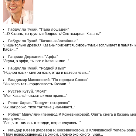
Габдулла Тукай. "Пара лошадей"
"...О Казань, ты грусть и бодрость! Светозарная Казань!"
Габдулла Тукай. "Казань и Закабанье"
"Лишь только древняя Казань приснится, сквозь туман всплывает в памяти 
Кабан..."
Гавриил Державин. "Арфа"
"Звучи, о арфа, ты все о Казани мне..."
Габдулла Тукай. "Родной язык"
"Родной язык - святой язык, отца и матери язык..."
Владимир Маяковский. "По городам Союза"
"Университет - горделивость Казани..."
Рустем Кутуй. "Моя!"
"Моя Казань! - сказать имею право..."
Ренат Харис. "Танцует татарочка"
"Ах, как робко, тихо так танец начинает!.."
Роберт Минуллин (перевод Р. Кожевниковой). Опять снега в Казань м
вернулись...
"Все, что таилось в сердце, встрепенулось..."
Ильдар Юзеев (перевод Р. Кожевниковой). В Клячкинской теперь роди
"Плач новорожденных за окном, словно эхо юного Тукая...