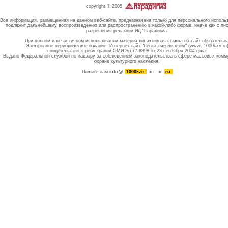
copyright © 2005
Вся информация, размещенная на данном веб-сайте, предназначена только для персонального исполь
подлежит дальнейшему воспроизведению или распространению в какой-либо форме, иначе как с пи
разрешения редакции ИД "Парадигма"
При полном или частичном использовании материалов активная ссылка на сайт обязательн
Электронное периодическое издание "Интернет-сайт "Лента тысячелетия" (www. 1000kzn.ru
свидетельство о регистрации СМИ Эл 77-8898 от 23 сентября 2004 года.
Выдано Федеральной службой по надзору за соблюдением законодательства в сфере массовых комм
охране культурного наследия.
info@
Пишите нам
1000kzn
.
ru