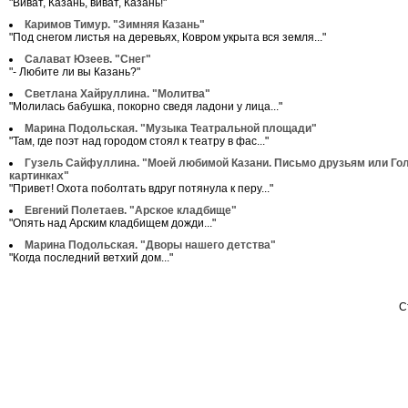
"Виват, Казань, виват, Казань!"
Каримов Тимур. "Зимняя Казань"
"Под снегом листья на деревьях, Ковром укрыта вся земля..."
Салават Юзеев. "Снег"
"- Любите ли вы Казань?"
Светлана Хайруллина. "Молитва"
"Молилась бабушка, покорно сведя ладони у лица..."
Марина Подольская. "Музыка Театральной площади"
"Там, где поэт над городом стоял к театру в фас..."
Гузель Сайфуллина. "Моей любимой Казани. Письмо друзьям или Го
картинках"
"Привет! Охота поболтать вдруг потянула к перу..."
Евгений Полетаев. "Арское кладбище"
"Опять над Арским кладбищем дожди..."
Марина Подольская. "Дворы нашего детства"
"Когда последний ветхий дом..."
С