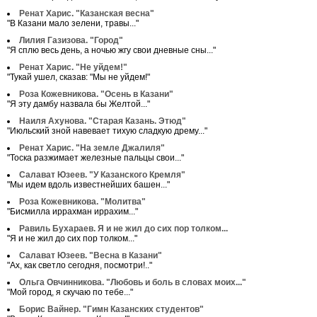
Ренат Харис. "Казанская весна"
"В Казани мало зелени, травы..."
Лилия Газизова. "Город"
"Я сплю весь день, а ночью жгу свои дневные сны..."
Ренат Харис. "Не уйдем!"
"Тукай ушел, сказав: "Мы не уйдем!"
Роза Кожевникова. "Осень в Казани"
"Я эту дамбу назвала бы Желтой..."
Наиля Ахунова. "Старая Казань. Этюд"
"Июльский зной навевает тихую сладкую дрему..."
Ренат Харис. "На земле Джалиля"
"Тоска разжимает железные пальцы свои..."
Салават Юзеев. "У Казанского Кремля"
"Мы идем вдоль известнейших башен..."
Роза Кожевникова. "Молитва"
"Бисмилла иррахман иррахим..."
Равиль Бухараев. Я и не жил до сих пор толком...
"Я и не жил до сих пор толком..."
Салават Юзеев. "Весна в Казани"
"Ах, как светло сегодня, посмотри!.."
Ольга Овчинникова. "Любовь и боль в словах моих..."
"Мой город, я скучаю по тебе..."
Борис Вайнер. "Гимн Казанских студентов"