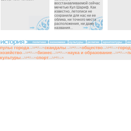
восстанавливаемой сейчас
мечетью Кул Шариф. Как
известно, летописи не
сохранили для нас ни ее
облика, ни точного места
расположения, ни даже
названия...
политики
экономики
культуры
религии
архитектуры
ин
пульс города
скандалы
общество
город
хозяйство
бизнес
наука и образование
п
культуры
спорт