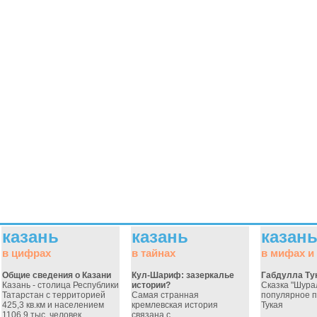
казань
казань
казан
в цифрах
в тайнах
в мифах и
Общие сведения о Казани
Кул-Шариф: зазеркалье
Габдулла Ту
Казань - столица Республики
истории?
Сказка "Шура
Татарстан с территорией
Самая странная
популярное 
425,3 кв.км и населением
кремлевская история
Тукая
1106,9 тыс. человек
связана с