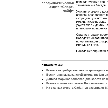
психологические трени
профилактическая
тематические беседы.
акция «Спорт-
лайф»
Участники акции в до
основах безопасного 
ситуациях, узнают, ка
медицинскую помощь п
укусах пчел и других н
правилами поведения 
Организаторами проек
молодежи Исполнитель
по организации оздоро
молодежи «Ял».
Начало мероприятия в
Читайте также
Казанские гребцы завоевали три медали 
Воспитанницы казанской школы гребли вз
Даниел Маринов завоевал два золота на 
Казань примет чемпионат России по вело
На скачках в честь Сабантуя разыграют 8