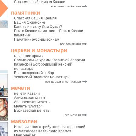
Современный символ Казани
все символы Казани
памятники
Спасская башня Кремля
Башня Сююмбике
Канет ли в лету Дом Фукса?
Был в Казани памятник… Есть в Казани
памятник
Памятник русским воинам
все памятники
церкви и монастыри
казанские храмы
Самые-самые храмы Казанской епархии
Казанский Богородицкий женский
монастырь
Благовещенский собор
Успенский Зилантов монастырь
все церкви и монастыри
мечети
мечети Казани
Азимовская мечеть
Апанаевская мечеть
Мечеть "Булгар"
Бурнаевская мечеть
все мечети
мавзолеи
Историческая атрибутация захоронений
из мавзолеев Казанского Кремля
Мавзолей N1