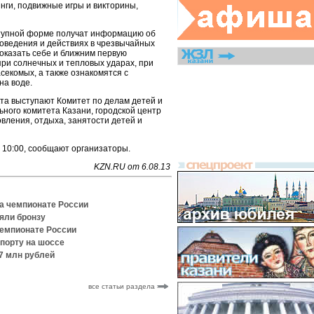
нги, подвижные игры и викторины,
ступной форме получат информацию об
поведения и действиях в чрезвычайных
к оказать себе и ближним первую
ри солнечных и тепловых ударах, при
асекомых, а также ознакомятся с
на воде.
та выступают Комитет по делам детей и
ного комитета Казани, городской центр
вления, отдыха, занятости детей и
 10:00, сообщают организаторы.
KZN.RU от 6.08.13
на чемпионате России
яли бронзу
чемпионате России
спорту на шоссе
,7 млн рублей
все статьи раздела