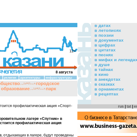
в датах
в летописях
в поэзии
в документах
в цифрах
в цитатах
12+
в песнях
в мифах и легенда
в душе
в тайнах
8 августа
в кино
религии
архитектуры
инфраструктуры
в анекдотах
общество
городское
в сказках
и образование
парк
в орнаментах
в рецептах
стоится профилактическая акция «Спорт-
rus
|
tat
|
e
оровительном лагере «Спутник» в
стоится профилактическая акция
в, отдыхающих в лагере, будут проведены