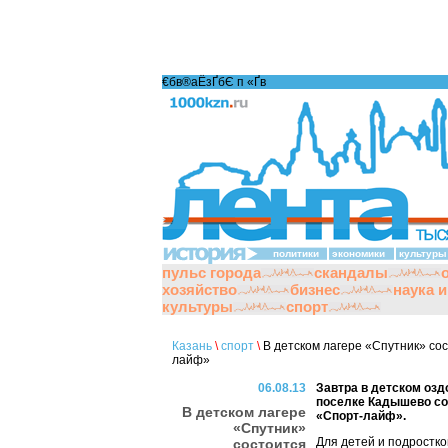
€бв®аЁзҐбЄ п «Ґ­в
политики
экономики
культуры
пульс города
скандалы
хозяйство
бизнес
наука 
культуры
спорт
Казань
\
спорт
\
В детском лагере «Спутник» со
лайф»
06.08.13
Завтра в детском озд
поселке Кадышево со
В детском лагере
«Спорт-лайф».
«Спутник»
Для детей и подростко
состоится