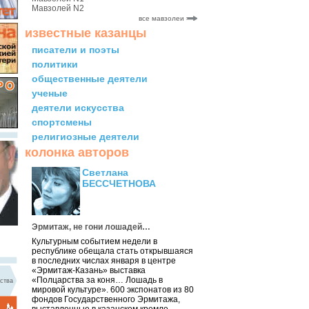
Мавзолей N2
все мавзолеи
известные казанцы
писатели и поэты
политики
общественные деятели
ученые
деятели искусства
спортсмены
религиозные деятели
колонка авторов
Светлана
БЕССЧЕТНОВА
Эрмитаж, не гони лошадей…
Культурным событием недели в
республике обещала стать открывшаяся
в последних числах января в центре
«Эрмитаж-Казань» выставка
«Полцарства за коня… Лошадь в
ства
мировой культуре». 600 экспонатов из 80
фондов Государственного Эрмитажа,