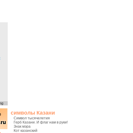
х
ng
символы Казани
Символ тысячелетия
Герб Казани. И флаг нам в руки!
Знак мэра
Кот казанский