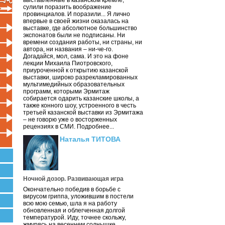
выставленные в казанском кремле,
сулили поразить воображение
провинциалов. И поразили... Я лично
впервые в своей жизни оказалась на
выставке, где абсолютное большинство
экспонатов были не подписаны. Ни
времени создания работы, ни страны, ни
автора, ни названия – ни-че-го.
Догадайся, мол, сама. И это на фоне
лекции Михаила Пиотровского,
приуроченной к открытию казанской
выставки, широко разрекламированных
мультимедийных образовательных
программ, которыми Эрмитаж
собирается одарить казанские школы, а
также конного шоу, устроенного в честь
третьей казанской выставки из Эрмитажа
– не говорю уже о восторженных
рецензиях в СМИ. Подробнее...
Наталья ТИТОВА
Ночной дозор. Развивающая игра
Окончательно победив в борьбе с
вирусом гриппа, уложившим в постели
всю мою семью, шла я на работу
обновленная и облегченная долгой
температурой. Иду, точнее скольжу,
жмурясь на весеннем солнышке.