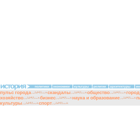
политики
экономики
культуры
религии
архитектуры
ин
пульс города
скандалы
общество
город
хозяйство
бизнес
наука и образование
п
культуры
спорт