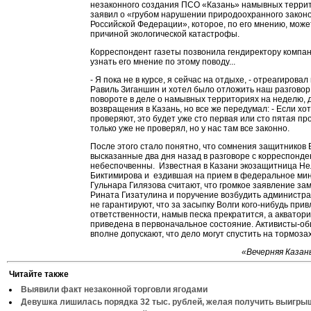
незаконного создания ПСО «Казань» намывных терри
заявил о «грубом нарушении природоохранного закон
Российской Федерации», которое, по его мнению, може
причиной экологической катастрофы.
Корреспондент газеты позвонила гендиректору компан
узнать его мнение по этому поводу...
- Я пока не в курсе, я сейчас на отдыхе, - отреагировал
Равиль Зиганшин и хотел было отложить наш разговор
повороте в деле о намывных территориях на неделю, д
возвращения в Казань, но все же передумал: - Если хот
проверяют, это будет уже сто первая или сто пятая про
только уже не проверял, но у нас там все законно.
После этого стало понятно, что сомнения защитников 
высказанные два дня назад в разговоре с корреспонд
небеспочвенны. Известная в Казани экозащитница Н
Биктимирова и ездившая на прием в федеральное ми
Гульнара Гилязова считают, что громкое заявление за
Рината Гизатулина и поручение возбудить администр
не гарантируют, что за засыпку Волги кого-нибудь прив
ответственности, намыв песка прекратится, а акватор
приведена в первоначальное состояние. Активисты-о
вполне допускают, что дело могут спустить на тормозах.
«Вечерняя Казань
Читайте также
Выявили факт незаконной торговли ягодами
Девушка лишилась порядка 32 тыс. рублей, желая получить выигры