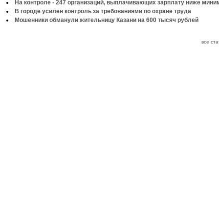
На контроле - 247 организаций, выплачивающих зарплату ниже мин
В городе усилен контроль за требованиями по охране труда
Мошенники обманули жительницу Казани на 600 тысяч рублей
все ст