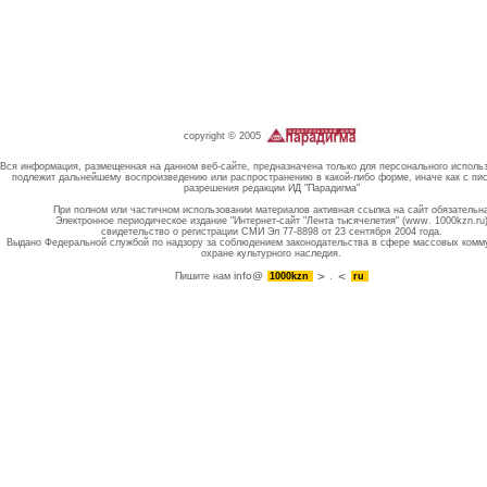
copyright © 2005
Вся информация, размещенная на данном веб-сайте, предназначена только для персонального исполь
подлежит дальнейшему воспроизведению или распространению в какой-либо форме, иначе как с пи
разрешения редакции ИД "Парадигма"
При полном или частичном использовании материалов активная ссылка на сайт обязательн
Электронное периодическое издание "Интернет-сайт "Лента тысячелетия" (www. 1000kzn.ru
свидетельство о регистрации СМИ Эл 77-8898 от 23 сентября 2004 года.
Выдано Федеральной службой по надзору за соблюдением законодательства в сфере массовых комм
охране культурного наследия.
info@
Пишите нам
1000kzn
.
ru