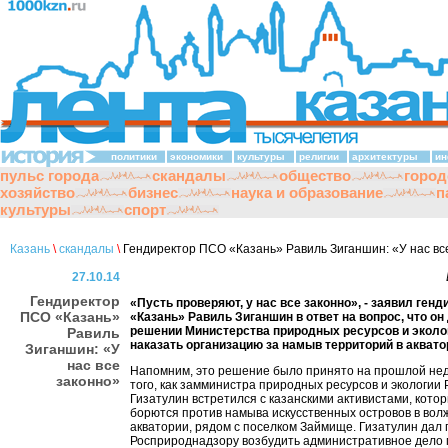
политики
экономики
культуры
религии
архитектуры
ин
пульс города
скандалы
общество
город
хозяйство
бизнес
наука и образование
п
культуры
спорт
Казань
\
скандалы
\
Гендиректор ПСО «Казань» Равиль Зиганшин: «У нас вс
27.10.14
Гендиректор
«Пусть проверяют, у нас все законно», - заявил ген
ПСО «Казань»
«Казань» Равиль Зиганшин в ответ на вопрос, что он
решении Министерства природных ресурсов и эколо
Равиль
наказать организацию за намыв территорий в аквато
Зиганшин: «У
нас все
Напомним, это решение было принято на прошлой нед
законно»
того, как замминистра природных ресурсов и экологии
Гизатулин встретился с казанскими активистами, котор
борются против намыва искусственных островов в вол
акватории, рядом с поселком Займище. Гизатулин дал
Росприроднадзору возбудить административное дело 