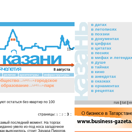
в датах
в летописях
в поэзии
в документах
в цифрах
в цитатах
12+
в песнях
в мифах и легенда
в душе
в тайнах
8 августа
в кино
религии
архитектуры
инфраструктуры
в анекдотах
общество
городское
в сказках
и образование
парк
в орнаментах
в рецептах
ют остаться без квартир по 100
rus
|
tat
|
e
страницы:
::
::
3
::
1
2
самый последний момент. На торгах
иданно увело из-под носа загадочное
как выяснилось, стоит Эдуард Пирогов,