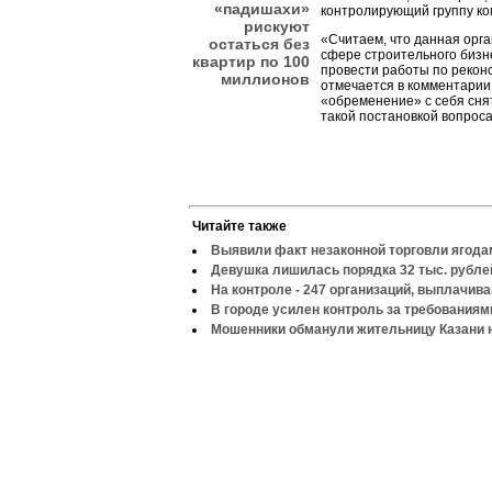
«падишахи»
контролирующий группу ко
рискуют
«Считаем, что данная орг
остаться без
сфере строительного бизн
квартир по 100
провести работы по рекон
миллионов
отмечается в комментарии.
«обременение» с себя сняты
такой постановкой вопрос
Читайте также
Выявили факт незаконной торговли ягода
Девушка лишилась порядка 32 тыс. рубле
На контроле - 247 организаций, выплачи
В городе усилен контроль за требованиям
Мошенники обманули жительницу Казани н