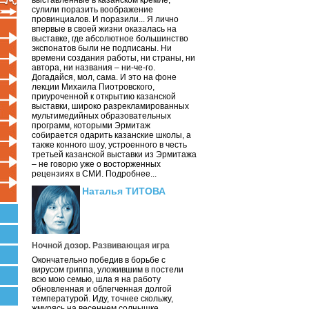
выставленные в казанском кремле,
сулили поразить воображение
провинциалов. И поразили... Я лично
впервые в своей жизни оказалась на
выставке, где абсолютное большинство
экспонатов были не подписаны. Ни
времени создания работы, ни страны, ни
автора, ни названия – ни-че-го.
Догадайся, мол, сама. И это на фоне
лекции Михаила Пиотровского,
приуроченной к открытию казанской
выставки, широко разрекламированных
мультимедийных образовательных
программ, которыми Эрмитаж
собирается одарить казанские школы, а
также конного шоу, устроенного в честь
третьей казанской выставки из Эрмитажа
– не говорю уже о восторженных
рецензиях в СМИ. Подробнее...
Наталья ТИТОВА
Ночной дозор. Развивающая игра
Окончательно победив в борьбе с
вирусом гриппа, уложившим в постели
всю мою семью, шла я на работу
обновленная и облегченная долгой
температурой. Иду, точнее скольжу,
жмурясь на весеннем солнышке.