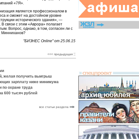
мпаний «7Я».
анизация является профессионалом в
еса и сможет на достойном уровне
струкции исторического здания», —
 В связи с этим «Аврора» полагает
м. Вопрос, однако, в том, согласен ли с
а Минниханов?
"БИЗНЕС Оnline" от 25.06.15
::
<<< предыдущая
ми
й, желая получить выигрыш
вающих зарплату ниже минимума
и по охране труда
а 600 тысяч рублей
все статьи раздела