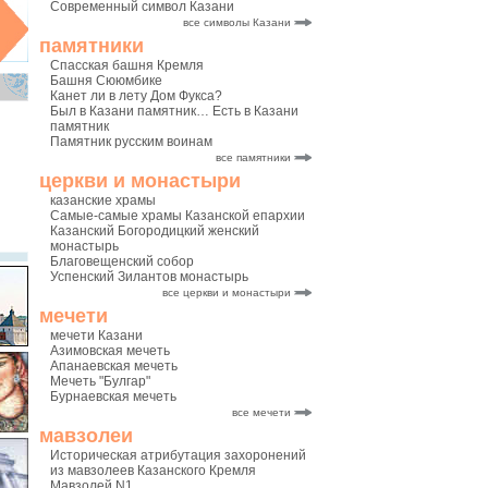
Современный символ Казани
все символы Казани
памятники
Спасская башня Кремля
Башня Сююмбике
Канет ли в лету Дом Фукса?
Был в Казани памятник… Есть в Казани
памятник
Памятник русским воинам
все памятники
церкви и монастыри
казанские храмы
Самые-самые храмы Казанской епархии
Казанский Богородицкий женский
монастырь
Благовещенский собор
Успенский Зилантов монастырь
все церкви и монастыри
мечети
мечети Казани
Азимовская мечеть
Апанаевская мечеть
Мечеть "Булгар"
Бурнаевская мечеть
все мечети
мавзолеи
Историческая атрибутация захоронений
из мавзолеев Казанского Кремля
Мавзолей N1