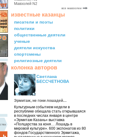
Мавзолей N2
все мавзолеи
известные казанцы
писатели и поэты
политики
общественные деятели
ученые
деятели искусства
спортсмены
религиозные деятели
колонка авторов
Светлана
БЕССЧЕТНОВА
Эрмитаж, не гони лошадей…
Культурным событием недели в
республике обещала стать открывшаяся
в последних числах января в центре
«Эрмитаж-Казань» выставка
«Полцарства за коня… Лошадь в
ства
мировой культуре». 600 экспонатов из 80
фондов Государственного Эрмитажа,