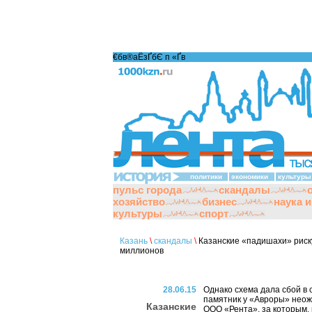
€бв®аЁзҐбЄ п «Ґ­в
политики
экономики
культуры
пульс города
скандалы
хозяйство
бизнес
наука 
культуры
спорт
Казань
\
скандалы
\
Казанские «падишахи» риску
миллионов
28.06.15
Однако схема дала сбой в 
памятник у «Авроры» неож
Казанские
ООО «Рента», за которым, 