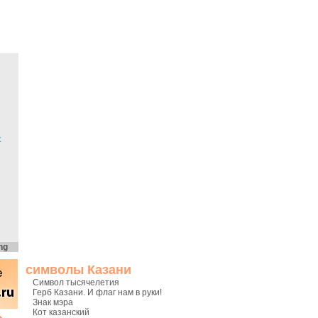
х
ng
символы Казани
Символ тысячелетия
Герб Казани. И флаг нам в руки!
Знак мэра
Кот казанский