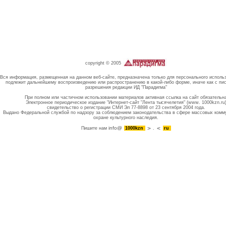
copyright © 2005
Вся информация, размещенная на данном веб-сайте, предназначена только для персонального исполь
подлежит дальнейшему воспроизведению или распространению в какой-либо форме, иначе как с пи
разрешения редакции ИД "Парадигма"
При полном или частичном использовании материалов активная ссылка на сайт обязательн
Электронное периодическое издание "Интернет-сайт "Лента тысячелетия" (www. 1000kzn.ru
свидетельство о регистрации СМИ Эл 77-8898 от 23 сентября 2004 года.
Выдано Федеральной службой по надзору за соблюдением законодательства в сфере массовых комм
охране культурного наследия.
info@
Пишите нам
1000kzn
.
ru