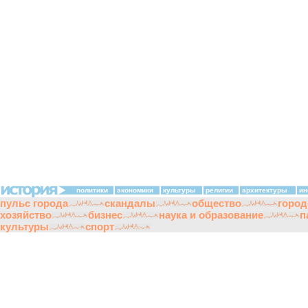
политики
экономики
культуры
религии
архитектуры
ин
пульс города
скандалы
общество
город
хозяйство
бизнес
наука и образование
п
культуры
спорт