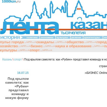
политики
экономики
культуры
религии
архитектуры
ин
пульс города
скандалы
общество
город
хозяйство
бизнес
наука и образование
п
культуры
спорт
Казань
\
спорт
\
Под крылом самолета: как «Рубин» представил команду и 
стра
16.07.15
«БИЗНЕС Online
Под крылом
самолета: как
«Рубин»
представил
команду и
новую форму