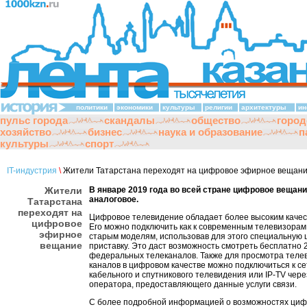
политики
экономики
культуры
религии
архитектуры
ин
пульс города
скандалы
общество
город
хозяйство
бизнес
наука и образование
п
культуры
спорт
IT-индустрия
\
Жители Татарстана переходят на цифровое эфирное вещан
Жители
В январе 2019 года во всей стране цифровое вещан
аналоговое.
Татарстана
переходят на
Цифровое телевидение обладает более высоким качес
цифровое
Его можно подключить как к современным телевизорам, 
эфирное
старым моделям, использовав для этого специальную
вещание
приставку. Это даст возможность смотреть бесплатно 
федеральных телеканалов. Также для просмотра теле
каналов в цифровом качестве можно подключиться к с
кабельного и спутникового телевидения или IP-TV чер
оператора, предоставляющего данные услуги связи.
С более подробной информацией о возможностях циф