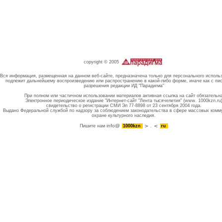
copyright © 2005
Вся информация, размещенная на данном веб-сайте, предназначена только для персонального исполь
подлежит дальнейшему воспроизведению или распространению в какой-либо форме, иначе как с пи
разрешения редакции ИД "Парадигма"
При полном или частичном использовании материалов активная ссылка на сайт обязательн
Электронное периодическое издание "Интернет-сайт "Лента тысячелетия" (www. 1000kzn.ru
свидетельство о регистрации СМИ Эл 77-8898 от 23 сентября 2004 года.
Выдано Федеральной службой по надзору за соблюдением законодательства в сфере массовых комм
охране культурного наследия.
info@
Пишите нам
1000kzn
.
ru