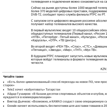
телевидения и подключения можно ознакомиться на са
Сейчас на рынке доступны более 1000 моделей телеп
более 370 моделей цифровых приставок, поддержива
DVB-T2, сообщает пресс-служба филиала РТРС по РТ.
С запуском сети цифрового вещания россияне абсолю
получают набор телеканалов высокого качества.
В первый мультиплекс входят 10 общероссийских обя
общедоступных телеканалов (Первый канал, «Россия 1
«НТВ», «Петербург - Пятый канал», «Культура», «Росси
«Карусель», «ОТР», «ТВ Центр»).
Во второй входят «РЕН ТВ», «Спас», «СТС», «Домашни
«Пятница!», «Звезда», «Мир», «ТНТ», «Муз-ТВ».
В будущем РТРС планирует запустить новые мультиком
которые войдут телеканалы в формате телевидения в
четкости.
KZN.
Читайте также
«Есть более цивилизованный способ перехода на новое ПО, чем про
старое»
Tele2 хочет «взбунтовать» Татарстан
Айдар Гузаиров: «В Казани десятки спортивных объектов и клубов, 
нуждаются в коммерциализации»
Виктор Дьячков: «Возможно, и КАМАЗ создаст свою операционную с
Google начнет использовать беспилотники для доставки товаров в 20