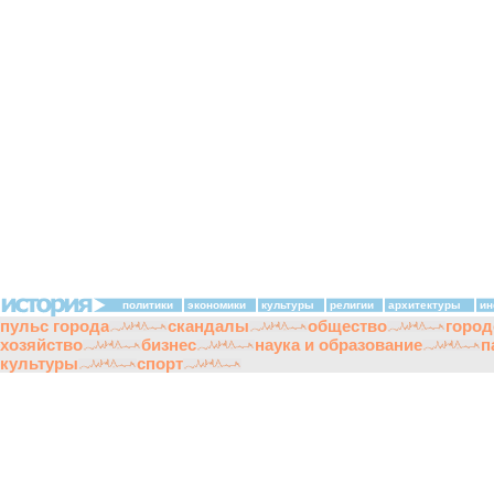
политики
экономики
культуры
религии
архитектуры
ин
пульс города
скандалы
общество
город
хозяйство
бизнес
наука и образование
п
культуры
спорт