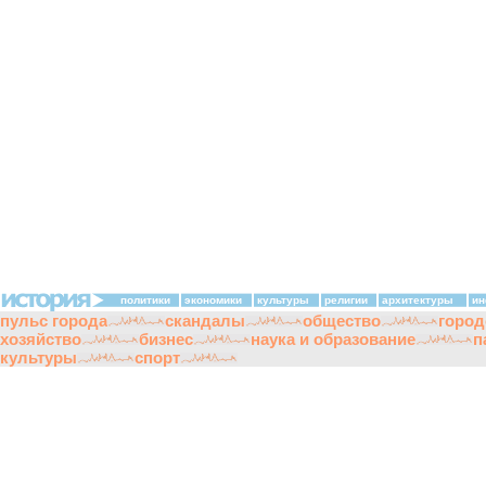
политики
экономики
культуры
религии
архитектуры
ин
пульс города
скандалы
общество
город
хозяйство
бизнес
наука и образование
п
культуры
спорт