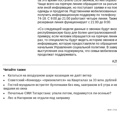
За это время поступило 2859 звонков, из них обрабо
Чаще всего на горячую линию обращаются за разъя
или иной информации, но поступают заявки и на пок
одежды и продуктов. Родственники мобилизованных
получить информационную поддержку по телефону: 
74-18. С 9:00 до 21:00 работают четыре линии. Такж
резервная линия функционирует с 21:00 до 9:00.
«Со следующей недели данные о звонках будут внос
республиканскую базу для более централизованной 
примеру, если человек обращается на горячую лини
раз, то специалисты будут видеть историю звонков и
информацию, которую предоставляли по обращения
начальник Управления социальной политики. В зав
выступления она подчеркнула, что семьи мобилизо
продолжат поддерживать.
KZ
Читайте также
Кататься на воздушном шаре казанцам не даёт ветер
Советский «Конкорд» «приземлится» на Кварталах за 33 млн. рублей
Гостей мундиаля встретят булочками без яиц, завтраком в 6 утра и 
видами из окна
Печатные СМИ Татарстана: упали летом, поднимутся ли осенью?
Лес в Нагорном не отдали под заправку
все ст