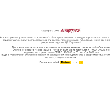
copyright © 2005
Вся информация, размещенная на данном веб-сайте, предназначена только для персонального исполь
подлежит дальнейшему воспроизведению или распространению в какой-либо форме, иначе как с пи
разрешения редакции ИД "Парадигма"
При полном или частичном использовании материалов активная ссылка на сайт обязательн
Электронное периодическое издание "Интернет-сайт "Лента тысячелетия" (www. 1000kzn.ru
свидетельство о регистрации СМИ Эл 77-8898 от 23 сентября 2004 года.
Выдано Федеральной службой по надзору за соблюдением законодательства в сфере массовых комм
охране культурного наследия.
info@
Пишите нам
1000kzn
.
ru