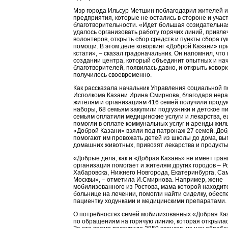
Мэр города Ильсур Метшин поблагодарил жителей и
предприятия, которые не остались в стороне и учас
благотворительности. «Идет большая созидательна
удалось организовать работу горячих линий, привле
волонтеров, открыть сбор средств и пункты сбора г
помощи. В этом деле коворкинг «Доброй Казани» п
кстати», – сказал градоначальник. Он напомнил, что
создании центра, который объединит опытных и н
благотворителей, появилась давно, и открыть коворк
получилось своевременно.
Как рассказала начальник Управления социальной п
Исполкома Казани Ирина Смирнова, благодаря не
жителям и организациям 416 семей получили проду
наборы, 68 семьям закупили подгузники и детское п
семьям оплатили медицинские услуги и лекарства, 
помогли в оплате коммунальных услуг и аренды жил
«Доброй Казани» взяли под патронаж 27 семей. До
помогают им провожать детей из школы до дома, вы
домашних животных, привозят лекарства и продукты
«Добрые дела, как и «Добрая Казань» не имеет гран
организация помогает и жителям других городов – Р
Хабаровска, Нижнего Новгорода, Екатеринбурга, Са
Москвы», – отметила И.Смирнова. Например, жене
мобилизованного из Ростова, мама которой находитс
больнице на лечении, помогли найти сиделку, обесп
пациентку ходунками и медицинскими препаратами.
О потребностях семей мобилизованных «Добрая Ка
по обращениям на горячую линию, которая открылас