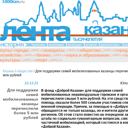
политики
экономики
культуры
религии
архитектуры
ин
пульс города
скандалы
общество
город
хозяйство
бизнес
наука и образование
п
культуры
спорт
Казань
\
общество
\
Для поддержки семей мобилизованных казанцы перечи
млн рублей
22.12.22
Юли
Для поддержки
В фонд «Доброй Казани» для поддержки семей
семей
мобилизованных неравнодушные горожане и орга
перечислили свыше 5 млн рублей. На эти средст
мобилизованных
помощь оказали более 500 семьям участников сп
казанцы
военной операции. Причем, за помощью в «Добру
перечислили
обращаются не только казанцы, но и жители други
более 5 млн
регионов. Об этом стало известно на очередном з
рублей
штаба по социально-гуманитарным вопросам, свя
частичной мобилизацией, который состоялся в ко
«Доброй Казани».