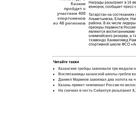
Награды разыграют в 16 ве
Казани
юниорок, сообщает пресс-
пройдет с
участием 400
Татарстан на состязаниях 
спортсменов
Альметьевска, Елабуги, Н
из 48 регионов
района. В их числе лидеры
призеры первенств России
являются воспитанниками
олимпийского резерва, а 
тхэквондо Ханмагомед Рам
спортивной школе ФСО «Ак
Читайте также
Казанские гребцы завоевали три медали 
Воспитанницы казанской школы гребли вз
Даниел Маринов завоевал два золота на 
Казань примет чемпионат России по вело
На скачках в честь Сабантуя разыграют 8