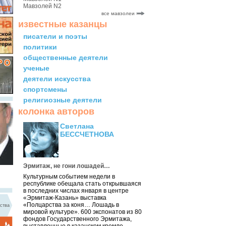
Мавзолей N2
все мавзолеи
известные казанцы
писатели и поэты
политики
общественные деятели
ученые
деятели искусства
спортсмены
религиозные деятели
колонка авторов
Светлана
БЕССЧЕТНОВА
Эрмитаж, не гони лошадей…
Культурным событием недели в
республике обещала стать открывшаяся
в последних числах января в центре
«Эрмитаж-Казань» выставка
«Полцарства за коня… Лошадь в
ства
мировой культуре». 600 экспонатов из 80
фондов Государственного Эрмитажа,