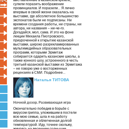
выставленные в казанском кремле,
сулили поразить воображение
провинциалов. И поразили... Я лично
впервые в своей жизни оказалась на
выставке, где абсолютное большинство
экспонатов были не подписаны. Ни
времени создания работы, ни страны, ни
автора, ни названия – ни-че-го.
Догадайся, мол, сама. И это на фоне
лекции Михаила Пиотровского,
приуроченной к открытию казанской
выставки, широко разрекламированных
мультимедийных образовательных
программ, которыми Эрмитаж
собирается одарить казанские школы, а
также конного шоу, устроенного в честь
третьей казанской выставки из Эрмитажа
– не говорю уже о восторженных
рецензиях в СМИ. Подробнее...
Наталья ТИТОВА
Ночной дозор. Развивающая игра
Окончательно победив в борьбе с
вирусом гриппа, уложившим в постели
всю мою семью, шла я на работу
обновленная и облегченная долгой
температурой. Иду, точнее скольжу,
жмурясь на весеннем солнышке.