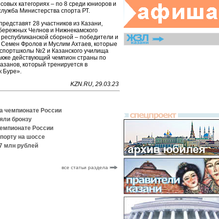
совых категориях – по 8 среди юниоров и
служба Министерства спорта РТ.
представят 28 участников из Казани,
абережных Челнов и Нижнекамского
 республиканской сборной – победители и
 Семен Фролов и Муслим Ахтаев, которые
 спортшколы №2 и Казанского училища
также действующий чемпион страны по
азанов, который тренируется в
 Буре».
KZN.RU, 29.03.23
на чемпионате России
яли бронзу
чемпионате России
спорту на шоссе
,7 млн рублей
все статьи раздела