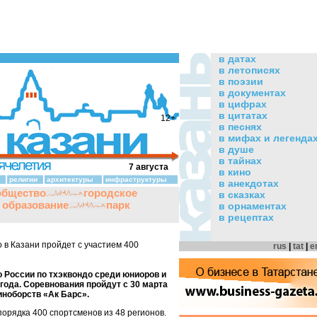
в датах
в летописях
в поэзии
в документах
в цифрах
в цитатах
12+
в песнях
в мифах и легенда
в душе
в тайнах
7 августа
в кино
религии
архитектуры
инфраструктуры
в анекдотах
общество
городское
в сказках
и образование
парк
в орнаментах
в рецептах
 в Казани пройдет с участием 400
rus
|
tat
|
e
о России по тхэквондо среди юниоров и
 года. Соревнования пройдут с 30 марта
иноборств «Ак Барс».
порядка 400 спортсменов из 48 регионов.