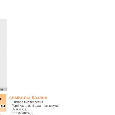
х
ng
символы Казани
Символ тысячелетия
Герб Казани. И флаг нам в руки!
Знак мэра
Кот казанский