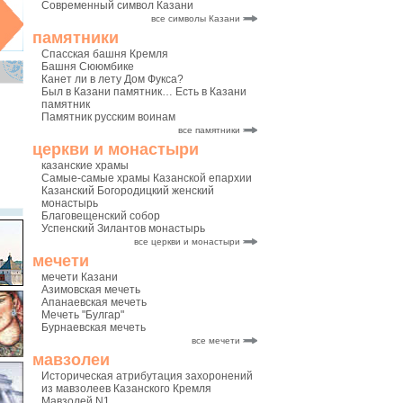
Современный символ Казани
все символы Казани
памятники
Спасская башня Кремля
Башня Сююмбике
Канет ли в лету Дом Фукса?
Был в Казани памятник… Есть в Казани
памятник
Памятник русским воинам
все памятники
церкви и монастыри
казанские храмы
Самые-самые храмы Казанской епархии
Казанский Богородицкий женский
монастырь
Благовещенский собор
Успенский Зилантов монастырь
все церкви и монастыри
мечети
мечети Казани
Азимовская мечеть
Апанаевская мечеть
Мечеть "Булгар"
Бурнаевская мечеть
все мечети
мавзолеи
Историческая атрибутация захоронений
из мавзолеев Казанского Кремля
Мавзолей N1