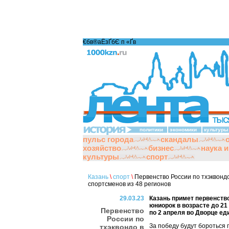
€бв®аЁзҐбЄ п «Ґ­в
политики
экономики
культуры
пульс города
скандалы
хозяйство
бизнес
наука 
культуры
спорт
Казань
\
спорт
\
Первенство России по тхэквондо
спортсменов из 48 регионов
29.03.23
Казань примет первенств
юниорок в возрасте до 21
Первенство
по 2 апреля во Дворце ед
России по
За победу будут бороться 
тхэквондо в