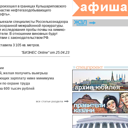
произошел в границах Кульшариповского
участке нефтегазодобывающего
ефть».
выехали специалисты Россельхознадзора
доохранной межрайонной прокуратуры.
 исследования пробы почвы на химико-
атели. В отношении виновных будут
твии с законодательством РФ.
авила 3 105 кв. метров.
"БИЗНЕС Online" от 25.04.23
ми
й, желая получить выигрыш
вающих зарплату ниже минимума
и по охране труда
а 600 тысяч рублей
все статьи раздела