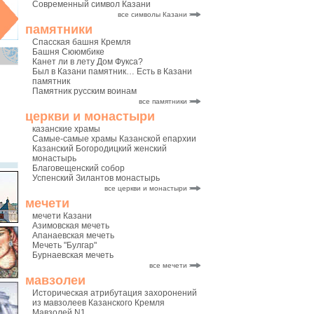
Современный символ Казани
все символы Казани
памятники
Спасская башня Кремля
Башня Сююмбике
Канет ли в лету Дом Фукса?
Был в Казани памятник… Есть в Казани
памятник
Памятник русским воинам
все памятники
церкви и монастыри
казанские храмы
Самые-самые храмы Казанской епархии
Казанский Богородицкий женский
монастырь
Благовещенский собор
Успенский Зилантов монастырь
все церкви и монастыри
мечети
мечети Казани
Азимовская мечеть
Апанаевская мечеть
Мечеть "Булгар"
Бурнаевская мечеть
все мечети
мавзолеи
Историческая атрибутация захоронений
из мавзолеев Казанского Кремля
Мавзолей N1