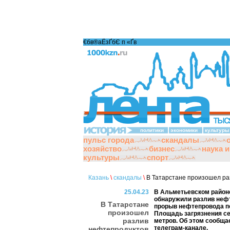
€бв®аЁзҐбЄ п «Ґ­в
политики
экономики
культуры
пульс города
скандалы
хозяйство
бизнес
наука 
культуры
спорт
Казань
\
скандалы
\
В Татарстане произошел ра
25.04.23
В Альметьевском район
обнаружили разлив нефт
В Татарстане
прорыв нефтепровода п
произошел
Площадь загрязнения се
разлив
метров. Об этом сообща
телеграм-канале.
нефтепродуктов