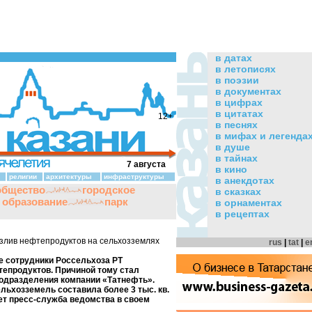
в датах
в летописях
в поэзии
в документах
в цифрах
в цитатах
12+
в песнях
в мифах и легенда
в душе
в тайнах
7 августа
в кино
религии
архитектуры
инфраструктуры
в анекдотах
общество
городское
в сказках
и образование
парк
в орнаментах
в рецептах
злив нефтепродуктов на сельхозземлях
rus
|
tat
|
e
е сотрудники Россельхоза РТ
епродуктов. Причиной тому стал
одразделения компании «Татнефть».
льхозземель составила более 3 тыс. кв.
ет пресс-служба ведомства в своем