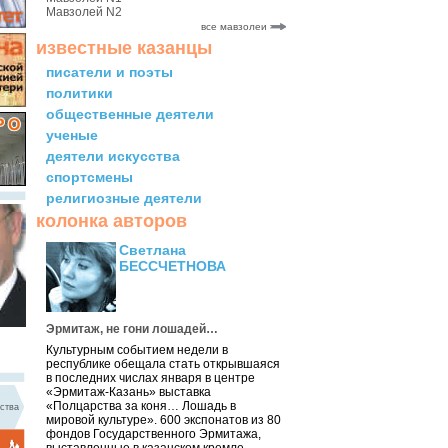
Мавзолей N2
все мавзолеи
известные казанцы
писатели и поэты
политики
общественные деятели
ученые
деятели искусства
спортсмены
религиозные деятели
колонка авторов
Светлана
БЕССЧЕТНОВА
Эрмитаж, не гони лошадей…
Культурным событием недели в
республике обещала стать открывшаяся
в последних числах января в центре
«Эрмитаж-Казань» выставка
«Полцарства за коня… Лошадь в
ства
мировой культуре». 600 экспонатов из 80
фондов Государственного Эрмитажа,