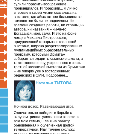
выставленные в казанском кремле,
сулили поразить воображение
провинциалов. И поразили... Я лично
впервые в своей жизни оказалась на
выставке, где абсолютное большинство
экспонатов были не подписаны. Ни
времени создания работы, ни страны, ни
автора, ни названия – ни-че-го.
Догадайся, мол, сама. И это на фоне
лекции Михаила Пиотровского,
приуроченной к открытию казанской
выставки, широко разрекламированных
мультимедийных образовательных
программ, которыми Эрмитаж
собирается одарить казанские школы, а
также конного шоу, устроенного в честь
третьей казанской выставки из Эрмитажа
– не говорю уже о восторженных
рецензиях в СМИ. Подробнее...
Наталья ТИТОВА
Ночной дозор. Развивающая игра
Окончательно победив в борьбе с
вирусом гриппа, уложившим в постели
всю мою семью, шла я на работу
обновленная и облегченная долгой
температурой. Иду, точнее скольжу,
жмурясь на весеннем солнышке.