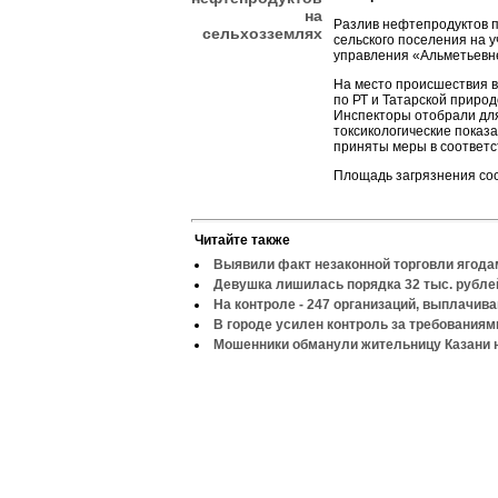
на
Разлив нефтепродуктов 
сельхозземлях
сельского поселения на 
управления «Альметьевн
На место происшествия 
по РТ и Татарской приро
Инспекторы отобрали для
токсикологические показ
приняты меры в соответс
Площадь загрязнения сост
Читайте также
Выявили факт незаконной торговли ягода
Девушка лишилась порядка 32 тыс. рубле
На контроле - 247 организаций, выплачи
В городе усилен контроль за требованиям
Мошенники обманули жительницу Казани н