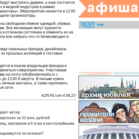
у будут выступать диджеи, а еще состоится
х в модной индустрии в рамках
ераторы». Мероприятие начнется в 12:00
бщили организаторы.
 на свободном обмене одеждой, обувью,
ми. Все желающие могут принести
 в отличном состоянии и обменять их на
опа или забрать что-то безвозмездно в
ежду локальных брендов, дизайнеров
 из прошлых коллекций и тестовые
дятся в поиске владельцев брендов и
единиться к мероприятию. Участникам
ку на почту info@entermedia.io с
 до 13:00 8 августа. В письме нужно
ть личные контакты, а также приложить
ые сети.
KZN.RU от 4.08.23
даёт ветер
арталах за 33 млн. рублей
яиц, завтраком в 6 утра и неслучайными
поднимутся ли осенью?