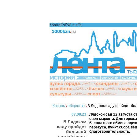
€бв®аЁзҐбЄ п «Ґ­в
политики
экономики
культуры
пульс города
скандалы
хозяйство
бизнес
наука 
культуры
спорт
Казань
\
общество
\
В Лядском саду пройдет бо
07.08.23
Лядской сад 12 августа 
своп-маркета. Для горожа
В Лядском
бесплатного обмена одеж
саду пройдет
перекуса, пункт сбора ве
большой
благотворительность.
летний своп-