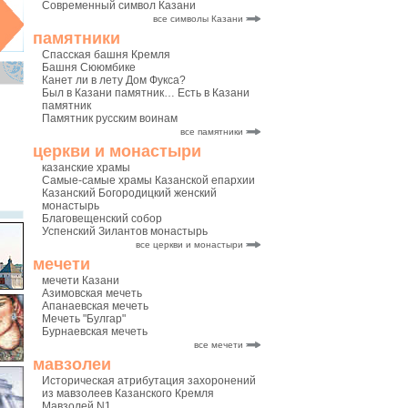
Современный символ Казани
все символы Казани
памятники
Спасская башня Кремля
Башня Сююмбике
Канет ли в лету Дом Фукса?
Был в Казани памятник… Есть в Казани
памятник
Памятник русским воинам
все памятники
церкви и монастыри
казанские храмы
Самые-самые храмы Казанской епархии
Казанский Богородицкий женский
монастырь
Благовещенский собор
Успенский Зилантов монастырь
все церкви и монастыри
мечети
мечети Казани
Азимовская мечеть
Апанаевская мечеть
Мечеть "Булгар"
Бурнаевская мечеть
все мечети
мавзолеи
Историческая атрибутация захоронений
из мавзолеев Казанского Кремля
Мавзолей N1