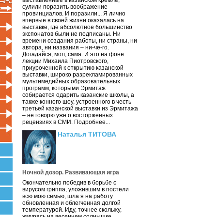
выставленные в казанском кремле,
сулили поразить воображение
провинциалов. И поразили... Я лично
впервые в своей жизни оказалась на
выставке, где абсолютное большинство
экспонатов были не подписаны. Ни
времени создания работы, ни страны, ни
автора, ни названия – ни-че-го.
Догадайся, мол, сама. И это на фоне
лекции Михаила Пиотровского,
приуроченной к открытию казанской
выставки, широко разрекламированных
мультимедийных образовательных
программ, которыми Эрмитаж
собирается одарить казанские школы, а
также конного шоу, устроенного в честь
третьей казанской выставки из Эрмитажа
– не говорю уже о восторженных
рецензиях в СМИ. Подробнее...
Наталья ТИТОВА
Ночной дозор. Развивающая игра
Окончательно победив в борьбе с
вирусом гриппа, уложившим в постели
всю мою семью, шла я на работу
обновленная и облегченная долгой
температурой. Иду, точнее скольжу,
жмурясь на весеннем солнышке.