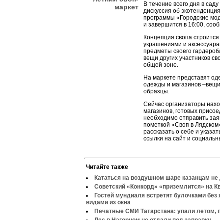
В течение всего дня в сад
маркет
дискуссия об экотенденция
программы «Городские мод
и завершится в 16:00, соо
Концепция свопа строится
украшениями и аксессуара
предметы своего гардероба
вещи других участников св
общей зоне.
На маркете представят од
одежды и магазинов –вещи
образцы.
Сейчас организаторы нахо
магазинов, готовых присо
необходимо отправить заяв
пометкой «Своп в Лядском»
рассказать о себе и указа
ссылки на сайт и социальн
Читайте также
Кататься на воздушном шаре казанцам не 
Советский «Конкорд» «приземлится» на Кв
Гостей мундиаля встретят булочками без 
видами из окна
Печатные СМИ Татарстана: упали летом, 