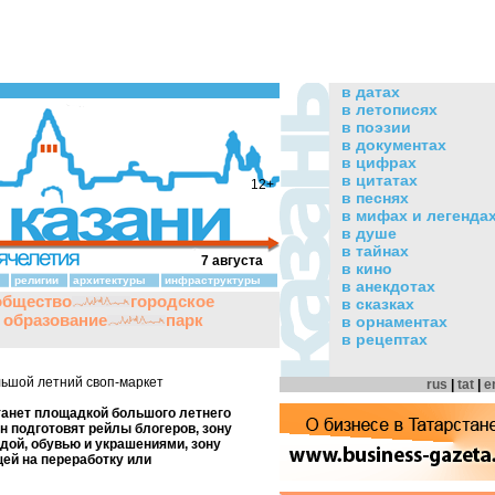
в датах
в летописях
в поэзии
в документах
в цифрах
в цитатах
12+
в песнях
в мифах и легенда
в душе
в тайнах
7 августа
в кино
религии
архитектуры
инфраструктуры
в анекдотах
общество
городское
в сказках
и образование
парк
в орнаментах
в рецептах
льшой летний своп-маркет
rus
|
tat
|
e
станет площадкой большого летнего
н подготовят рейлы блогеров, зону
дой, обувью и украшениями, зону
щей на переработку или