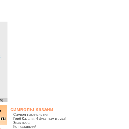
х
ng
символы Казани
Символ тысячелетия
Герб Казани. И флаг нам в руки!
Знак мэра
Кот казанский