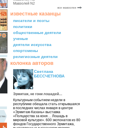
Мавзолей N2
все мавзолеи
известные казанцы
писатели и поэты
политики
общественные деятели
ученые
деятели искусства
спортсмены
религиозные деятели
колонка авторов
Светлана
БЕССЧЕТНОВА
Эрмитаж, не гони лошадей…
Культурным событием недели в
республике обещала стать открывшаяся
в последних числах января в центре
«Эрмитаж-Казань» выставка
«Полцарства за коня… Лошадь в
ства
мировой культуре». 600 экспонатов из 80
фондов Государственного Эрмитажа,