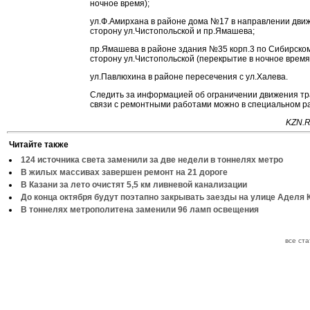
ночное время);
ул.Ф.Амирхана в районе дома №17 в направлении дви
сторону ул.Чистопольской и пр.Ямашева;
пр.Ямашева в районе здания №35 корп.3 по Сибирском
сторону ул.Чистопольской (перекрытие в ночное время
ул.Павлюхина в районе пересечения с ул.Халева.
Следить за информацией об ограничении движения тр
связи с ремонтными работами можно в специальном ра
KZN.R
Читайте также
124 источника света заменили за две недели в тоннелях метро
В жилых массивах завершен ремонт на 21 дороге
В Казани за лето очистят 5,5 км ливневой канализации
До конца октября будут поэтапно закрывать заезды на улице Аделя 
В тоннелях метрополитена заменили 96 ламп освещения
все ст