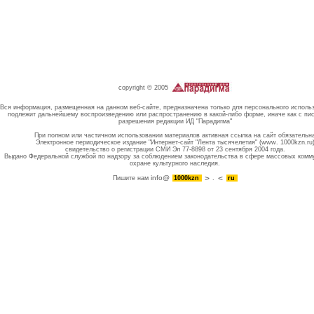
copyright © 2005
Вся информация, размещенная на данном веб-сайте, предназначена только для персонального исполь
подлежит дальнейшему воспроизведению или распространению в какой-либо форме, иначе как с пи
разрешения редакции ИД "Парадигма"
При полном или частичном использовании материалов активная ссылка на сайт обязательн
Электронное периодическое издание "Интернет-сайт "Лента тысячелетия" (www. 1000kzn.ru
свидетельство о регистрации СМИ Эл 77-8898 от 23 сентября 2004 года.
Выдано Федеральной службой по надзору за соблюдением законодательства в сфере массовых комм
охране культурного наследия.
info@
Пишите нам
1000kzn
.
ru