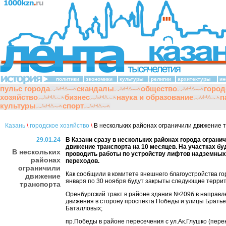
политики
экономики
культуры
религии
архитектуры
ин
пульс города
скандалы
общество
город
хозяйство
бизнес
наука и образование
п
культуры
спорт
Казань
\
городское хозяйство
\
В нескольких районах ограничили движение 
29.01.24
В Казани сразу в нескольких районах города ограни
движение транспорта на 10 месяцев. На участках бу
В нескольких
проводить работы по устройству лифтов надземны
районах
переходов.
ограничили
Как сообщили в комитете внешнего благоустройства гор
движение
января по 30 ноября будут закрыты следующие терри
транспорта
Оренбургский тракт в районе здания №209б в направл
движения в сторону проспекта Победы и улицы Братье
Баталловых;
пр.Победы в районе пересечения с ул.Ак.Глушко (пере