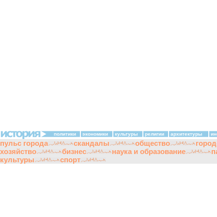
политики
экономики
культуры
религии
архитектуры
ин
пульс города
скандалы
общество
город
хозяйство
бизнес
наука и образование
п
культуры
спорт