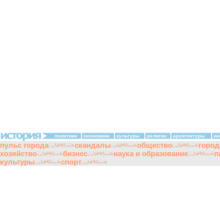
политики
экономики
культуры
религии
архитектуры
ин
пульс города
скандалы
общество
город
хозяйство
бизнес
наука и образование
п
культуры
спорт