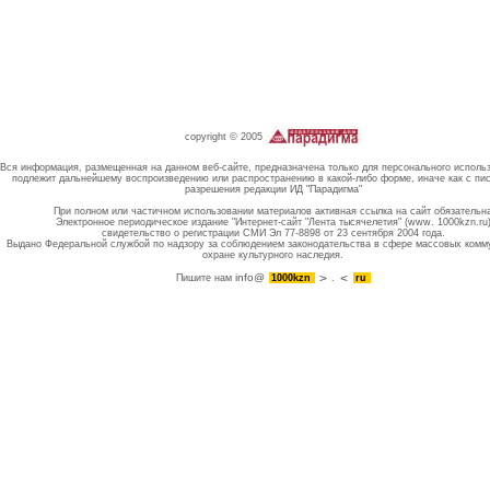
copyright © 2005
Вся информация, размещенная на данном веб-сайте, предназначена только для персонального исполь
подлежит дальнейшему воспроизведению или распространению в какой-либо форме, иначе как с пи
разрешения редакции ИД "Парадигма"
При полном или частичном использовании материалов активная ссылка на сайт обязательн
Электронное периодическое издание "Интернет-сайт "Лента тысячелетия" (www. 1000kzn.ru
свидетельство о регистрации СМИ Эл 77-8898 от 23 сентября 2004 года.
Выдано Федеральной службой по надзору за соблюдением законодательства в сфере массовых комм
охране культурного наследия.
info@
Пишите нам
1000kzn
.
ru