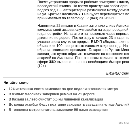
После устранения прорыва рабочие приступят к ликв
последствий излива. На время проведения работ орга
подвоз воды — автоцистерна размещена между дома
на ул. Братьев Касимовых. Она будет перемещаться по
принимаемым по телефону: +7 (843) 231-62-60.
Напомним, 22 января в Казани затопило улицу Амирха
коммунальной аварии, случившейся на водопроводной
года постройки. Из-за этого на несколько часов перек
движение по дороге. Позже воду откачали. 23 января н
участке снова случился прорыв. В МУП «Водоканал» 
объяснили 100-процентным износом водопровода. На
обращал внимание президент Татарстана Рустам Мин
заявил, что нужно обратить внимание на состояние сет
аварией на Амирхана. По его словам, количество жало
сфере ЖКХ выросло — на них необходимо быстро реа
(12+)
БИЗНЕС Onlin
Читайте также
124 источника света заменили за две недели в тоннелях метро
В жилых массивах завершен ремонт на 21 дороге
В Казани за лето очистят 5,5 км ливневой канализации
До конца октября будут поэтапно закрывать заезды на улице Аделя 
В тоннелях метрополитена заменили 96 ламп освещения
все ст