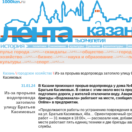
политики
экономики
культуры
религии
архитектуры
ин
пульс города
скандалы
общество
город
хозяйство
бизнес
наука и образование
п
культуры
спорт
Казань
\
городское хозяйство
\
Из-за прорыва водопровода затопило улицу 
Касимовых
31.01.24
В Казани произошел прорыв водопровода у дома №4
Братьев Касимовых. В связи с этим около места пр
Из-за прорыва
подтопило дороги, у жителей отключили воду. Авар
водопровода
бригады «Водоканала» работают на месте, сообщи
затопило
Online» в предприятии.
улицу Братьев
«Продолжаются работы по устранению повреждения 
Касимовых
на ул. Братьев Касимовых, 48а… Ориентировочный ср
работ — 31 января в 18:00», — рассказали нам, добавив
месте работают пять единиц техники и две бригады а
службы.