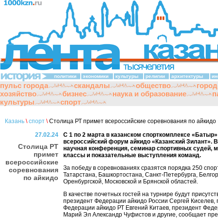
политики
экономики
культуры
религии
архитектуры
ин
пульс города
скандалы
общество
город
хозяйство
бизнес
наука и образование
п
культуры
спорт
Казань
\
спорт
\
Столица РТ примет всероссийские соревнования по айкидо
27.02.24
С 1 по 2 марта в казанском спорткомплексе «Батыр»
всероссийский форум айкидо «Казанский Зилант». В
Столица РТ
научная конференция, семинар спортивных судей, м
примет
классы и показательные выступления команд.
всероссийские
За победу в соревнованиях сразятся порядка 250 спор
соревнования
Татарстана, Башкортостана, Санкт-Петербурга, Белгор
по айкидо
Оренбургской, Московской и Брянской областей.
В качестве почетных гостей на турнире будут присутст
президент Федерации айкидо России Сергей Киселев,
Федерации айкидо РТ Евгений Китаев, президент Фед
Марий Эл Александр Чуфистов и другие, сообщает пре