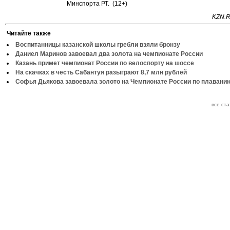
Минспорта РТ. (12+)
KZN.R
Читайте также
Воспитанницы казанской школы гребли взяли бронзу
Даниел Маринов завоевал два золота на чемпионате России
Казань примет чемпионат России по велоспорту на шоссе
На скачках в честь Сабантуя разыграют 8,7 млн рублей
Софья Дьякова завоевала золото на Чемпионате России по плавани
все ст