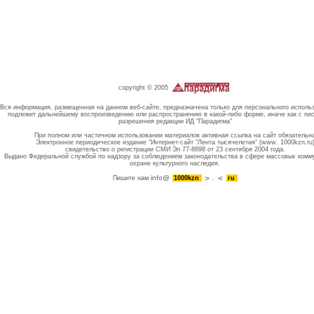
copyright © 2005
Вся информация, размещенная на данном веб-сайте, предназначена только для персонального исполь
подлежит дальнейшему воспроизведению или распространению в какой-либо форме, иначе как с пи
разрешения редакции ИД "Парадигма"
При полном или частичном использовании материалов активная ссылка на сайт обязательн
Электронное периодическое издание "Интернет-сайт "Лента тысячелетия" (www. 1000kzn.ru
свидетельство о регистрации СМИ Эл 77-8898 от 23 сентября 2004 года.
Выдано Федеральной службой по надзору за соблюдением законодательства в сфере массовых комм
охране культурного наследия.
info@
Пишите нам
1000kzn
.
ru