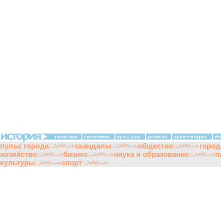
политики
экономики
культуры
религии
архитектуры
ин
пульс города
скандалы
общество
город
хозяйство
бизнес
наука и образование
п
культуры
спорт