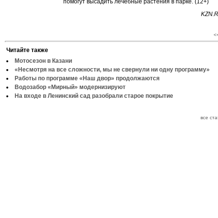
помогут высадить лечебные растения в парке. (12+)
KZN.R
<
Читайте также
Мотосезон в Казани
«Несмотря на все сложности, мы не свернули ни одну программу»
Работы по программе «Наш двор» продолжаются
Водозабор «Мирный» модернизируют
На входе в Ленинский сад разобрали старое покрытие
все ст