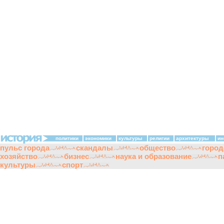
политики
экономики
культуры
религии
архитектуры
ин
пульс города
скандалы
общество
город
хозяйство
бизнес
наука и образование
п
культуры
спорт