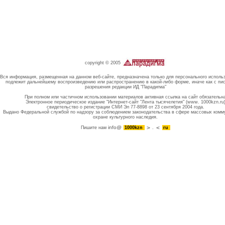
copyright © 2005
Вся информация, размещенная на данном веб-сайте, предназначена только для персонального исполь
подлежит дальнейшему воспроизведению или распространению в какой-либо форме, иначе как с пи
разрешения редакции ИД "Парадигма"
При полном или частичном использовании материалов активная ссылка на сайт обязательн
Электронное периодическое издание "Интернет-сайт "Лента тысячелетия" (www. 1000kzn.ru
свидетельство о регистрации СМИ Эл 77-8898 от 23 сентября 2004 года.
Выдано Федеральной службой по надзору за соблюдением законодательства в сфере массовых комм
охране культурного наследия.
info@
Пишите нам
1000kzn
.
ru