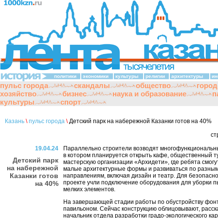
политики
экономики
культуры
религии
архитектуры
ин
пульс города
скандалы
общество
город
хозяйство
бизнес
наука и образование
п
культуры
спорт
Казань
\
пульс города
\
Детский парк на набережной Казанки готов на 40%
ст
19.04.24
Параллельно строители возводят многофункциональн
в котором планируется открыть кафе, общественный т
Детский парк
мастерскую организации «Архидети», где ребята смогу
на набережной
малые архитектурные формы и развиваться по разны
Казанки готов
направлениям, включая дизайн и театр. Для безопасно
проекте учли подключение оборудования для уборки п
на 40%
мелких элементов.
На завершающей стадии работы по обустройству фон
павильоном. Сейчас конструкцию облицовывают, расск
начальник отдела разработки градо-экологического ка