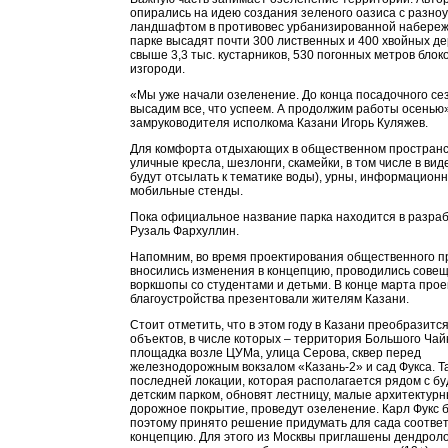
опирались на идею создания зеленого оазиса с разно
ландшафтом в противовес урбанизированной набережн
парке высадят почти 300 лиственных и 400 хвойных де
свыше 3,3 тыс. кустарников, 530 погонных метров блок
изгороди.
«Мы уже начали озеленение. До конца посадочного се
высадим все, что успеем. А продолжим работы осенью»
замруководителя исполкома Казани Игорь Куляжев.
Для комфорта отдыхающих в общественном пространс
уличные кресла, шезлонги, скамейки, в том числе в виде
будут отсылать к тематике воды), урны, информацион
мобильные стенды.
Пока официальное название парка находится в разраб
Рузаль Фархуллин.
Напомним, во время проектирования общественного п
вносились изменения в концепцию, проводились сове
воркшопы со студентами и детьми. В конце марта прое
благоустройства презентовали жителям Казани.
Стоит отметить, что в этом году в Казани преобразитс
объектов, в числе которых – территория Большого Чай
площадка возле ЦУМа, улица Серова, сквер перед
железнодорожным вокзалом «Казань-2» и сад Фукса. Та
последней локации, которая располагается рядом с б
детским парком, обновят лестницу, малые архитектур
дорожное покрытие, проведут озеленение. Карл Фукс 
поэтому принято решение придумать для сада соотв
концепцию. Для этого из Москвы приглашены дендроло