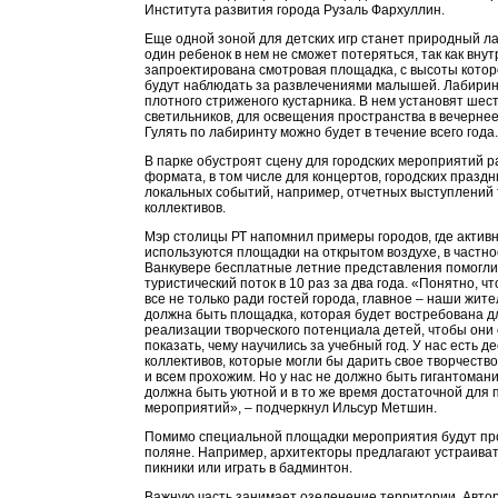
Института развития города Рузаль Фархуллин.
Еще одной зоной для детских игр станет природный л
один ребенок в нем не сможет потеряться, так как внут
запроектирована смотровая площадка, с высоты кото
будут наблюдать за развлечениями малышей. Лабирин
плотного стриженого кустарника. В нем установят шес
светильников, для освещения пространства в вечернее
Гулять по лабиринту можно будет в течение всего года.
В парке обустроят сцену для городских мероприятий р
формата, в том числе для концертов, городских праздн
локальных событий, например, отчетных выступлений 
коллективов.
Мэр столицы РТ напомнил примеры городов, где актив
используются площадки на открытом воздухе, в частно
Ванкувере бесплатные летние представления помогли
туристический поток в 10 раз за два года. «Понятно, ч
все не только ради гостей города, главное – наши жите
должна быть площадка, которая будет востребована д
реализации творческого потенциала детей, чтобы они
показать, чему научились за учебный год. У нас есть д
коллективов, которые могли бы дарить свое творчество
и всем прохожим. Но у нас не должно быть гигантомани
должна быть уютной и в то же время достаточной для
мероприятий», – подчеркнул Ильсур Метшин.
Помимо специальной площадки мероприятия будут пр
поляне. Например, архитекторы предлагают устраиват
пикники или играть в бадминтон.
Важную часть занимает озеленение территории. Авто