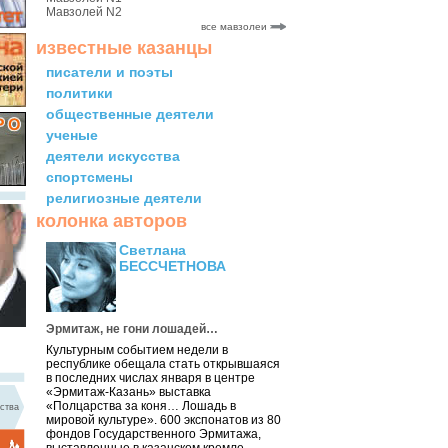
Мавзолей N2
все мавзолеи
известные казанцы
писатели и поэты
политики
общественные деятели
ученые
деятели искусства
спортсмены
религиозные деятели
колонка авторов
Светлана
БЕССЧЕТНОВА
Эрмитаж, не гони лошадей…
Культурным событием недели в
республике обещала стать открывшаяся
в последних числах января в центре
«Эрмитаж-Казань» выставка
«Полцарства за коня… Лошадь в
ства
мировой культуре». 600 экспонатов из 80
фондов Государственного Эрмитажа,