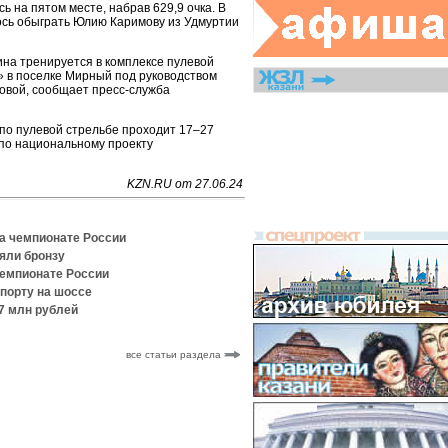
ь на пятом месте, набрав 629,9 очка. В
сь обыграть Юлию Каримову из Удмуртии
ина тренируется в комплексе пулевой
 в поселке Мирный под руководством
овой, сообщает пресс-служба
 по пулевой стрельбе проходит 17–27
 по национальному проекту
KZN.RU от 27.06.24
на чемпионате России
яли бронзу
чемпионате России
спорту на шоссе
,7 млн рублей
все статьи раздела