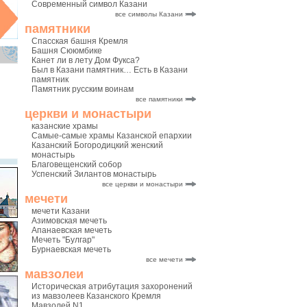
Современный символ Казани
все символы Казани
памятники
Спасская башня Кремля
Башня Сююмбике
Канет ли в лету Дом Фукса?
Был в Казани памятник… Есть в Казани
памятник
Памятник русским воинам
все памятники
церкви и монастыри
казанские храмы
Самые-самые храмы Казанской епархии
Казанский Богородицкий женский
монастырь
Благовещенский собор
Успенский Зилантов монастырь
все церкви и монастыри
мечети
мечети Казани
Азимовская мечеть
Апанаевская мечеть
Мечеть "Булгар"
Бурнаевская мечеть
все мечети
мавзолеи
Историческая атрибутация захоронений
из мавзолеев Казанского Кремля
Мавзолей N1