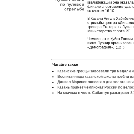
квалификации она оказалас
по пулевой
финале спортсменке удало
стрельбе
со счетом 16:10.
В Казани Айгуль Хабибулл
стрельбы центра «Динамо»
тренера Екатерины Лузган
Министерства спорта РТ.
Чемпионат и Кубок России
июня. Турнир организован
«Демография». (12+)
Читайте также
Казанские гребцы завоевали три медали 
Воспитанницы казанской школы гребли вз
Даниел Маринов завоевал два золота на 
Казань примет чемпионат России по вело
На скачках в честь Сабантуя разыграют 8