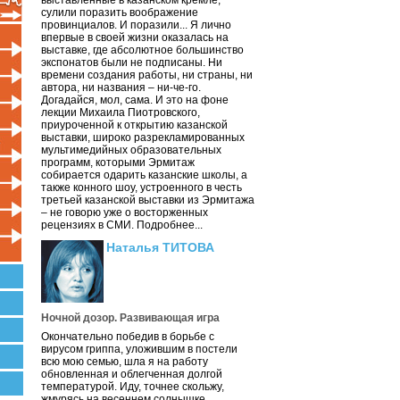
выставленные в казанском кремле,
сулили поразить воображение
провинциалов. И поразили... Я лично
впервые в своей жизни оказалась на
выставке, где абсолютное большинство
экспонатов были не подписаны. Ни
времени создания работы, ни страны, ни
автора, ни названия – ни-че-го.
Догадайся, мол, сама. И это на фоне
лекции Михаила Пиотровского,
приуроченной к открытию казанской
выставки, широко разрекламированных
мультимедийных образовательных
программ, которыми Эрмитаж
собирается одарить казанские школы, а
также конного шоу, устроенного в честь
третьей казанской выставки из Эрмитажа
– не говорю уже о восторженных
рецензиях в СМИ. Подробнее...
Наталья ТИТОВА
Ночной дозор. Развивающая игра
Окончательно победив в борьбе с
вирусом гриппа, уложившим в постели
всю мою семью, шла я на работу
обновленная и облегченная долгой
температурой. Иду, точнее скольжу,
жмурясь на весеннем солнышке.