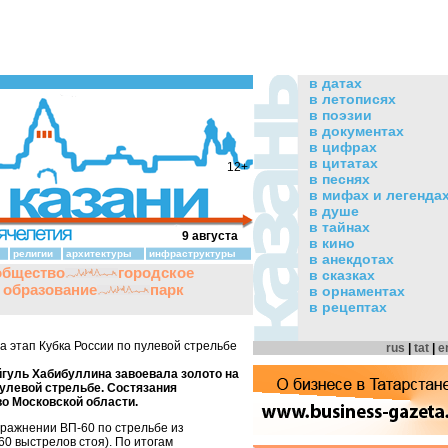
в датах
в летописях
в поэзии
в документах
в цифрах
в цитатах
12+
в песнях
в мифах и легенда
в душе
в тайнах
9 августа
в кино
религии
архитектуры
инфраструктуры
в анекдотах
общество
городское
в сказках
и образование
парк
в орнаментах
в рецептах
 этап Кубка России по пулевой стрельбе
rus
|
tat
|
e
йгуль Хабибуллина завоевала золото на
пулевой стрельбе. Состязания
во Московской области.
пражнении ВП-60 по стрельбе из
60 выстрелов стоя). По итогам