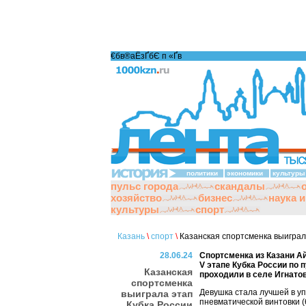
€бв®аЁзҐбЄ п «Ґ­в
политики
экономики
культуры
пульс города
скандалы
хозяйство
бизнес
наука 
культуры
спорт
Казань
\
спорт
\
Казанская спортсменка выиграла
28.06.24
Спортсменка из Казани А
V этапе Кубка России по 
Казанская
проходили в селе Игнато
спортсменка
Девушка стала лучшей в у
выиграла этап
пневматической винтовки (
Кубка России