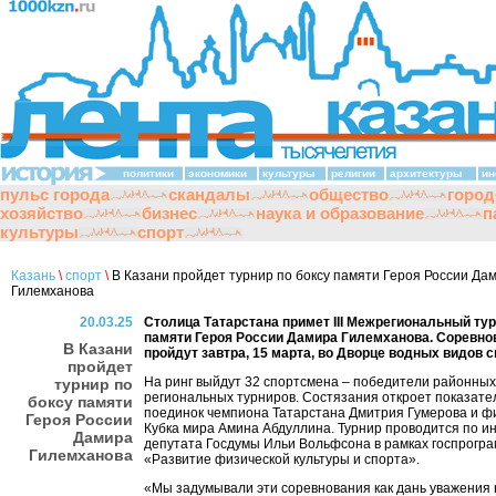
политики
экономики
культуры
религии
архитектуры
ин
пульс города
скандалы
общество
город
хозяйство
бизнес
наука и образование
п
культуры
спорт
Казань
\
спорт
\
В Казани пройдет турнир по боксу памяти Героя России Да
Гилемханова
20.03.25
Столица Татарстана примет III Межрегиональный тур
памяти Героя России Дамира Гилемханова. Соревно
В Казани
пройдут завтра, 15 марта, во Дворце водных видов с
пройдет
На ринг выйдут 32 спортсмена – победители районных
турнир по
региональных турниров. Состязания откроет показат
боксу памяти
поединок чемпиона Татарстана Дмитрия Гумерова и ф
Героя России
Кубка мира Амина Абдуллина. Турнир проводится по и
Дамира
депутата Госдумы Ильи Вольфсона в рамках госпрогр
Гилемханова
«Развитие физической культуры и спорта».
«Мы задумывали эти соревнования как дань уважения