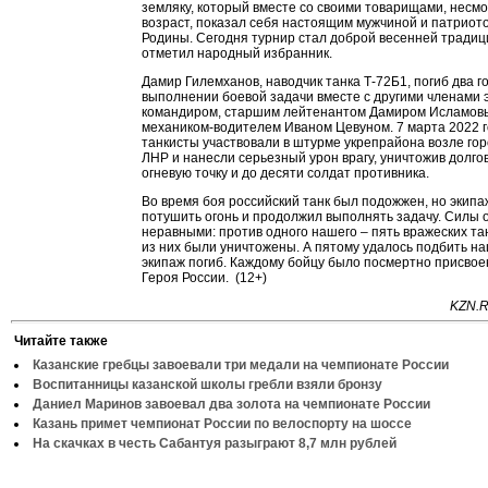
земляку, который вместе со своими товарищами, несм
возраст, показал себя настоящим мужчиной и патриот
Родины. Сегодня турнир стал доброй весенней традиц
отметил народный избранник.
Дамир Гилемханов, наводчик танка Т-72Б1, погиб два г
выполнении боевой задачи вместе с другими членами 
командиром, старшим лейтенантом Дамиром Исламов
механиком-водителем Иваном Цевуном. 7 марта 2022 
танкисты участвовали в штурме укрепрайона возле гор
ЛНР и нанесли серьезный урон врагу, уничтожив долг
огневую точку и до десяти солдат противника.
Во время боя российский танк был подожжен, но экипа
потушить огонь и продолжил выполнять задачу. Силы 
неравными: против одного нашего – пять вражеских та
из них были уничтожены. А пятому удалось подбить наш
экипаж погиб. Каждому бойцу было посмертно присвое
Героя России. (12+)
KZN.R
Читайте также
Казанские гребцы завоевали три медали на чемпионате России
Воспитанницы казанской школы гребли взяли бронзу
Даниел Маринов завоевал два золота на чемпионате России
Казань примет чемпионат России по велоспорту на шоссе
На скачках в честь Сабантуя разыграют 8,7 млн рублей