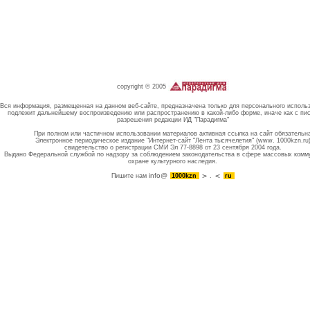
copyright © 2005
Вся информация, размещенная на данном веб-сайте, предназначена только для персонального исполь
подлежит дальнейшему воспроизведению или распространению в какой-либо форме, иначе как с пи
разрешения редакции ИД "Парадигма"
При полном или частичном использовании материалов активная ссылка на сайт обязательн
Электронное периодическое издание "Интернет-сайт "Лента тысячелетия" (www. 1000kzn.ru
свидетельство о регистрации СМИ Эл 77-8898 от 23 сентября 2004 года.
Выдано Федеральной службой по надзору за соблюдением законодательства в сфере массовых комм
охране культурного наследия.
info@
Пишите нам
1000kzn
.
ru