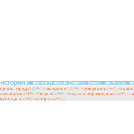
политики
экономики
культуры
религии
архитектуры
ин
пульс города
скандалы
общество
город
хозяйство
бизнес
наука и образование
п
культуры
спорт