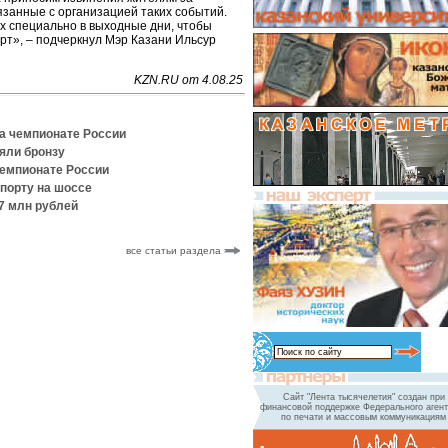
язанные с организацией таких событий.
х специально в выходные дни, чтобы
т», – подчеркнул Мэр Казани Ильсур
KZN.RU от 4.08.25
на чемпионате России
яли бронзу
чемпионате России
спорту на шоссе
,7 млн рублей
все статьи раздела
Сайт "Лента тысячелетия" создан при
финансовой поддержке Федерального агент
по печати и массовым коммуникациям