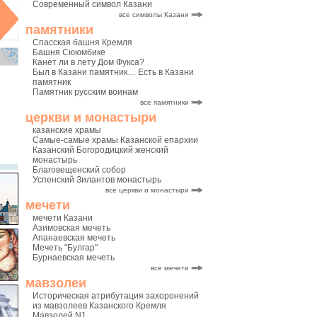
Современный символ Казани
все символы Казани
памятники
Спасская башня Кремля
Башня Сююмбике
Канет ли в лету Дом Фукса?
Был в Казани памятник… Есть в Казани
памятник
Памятник русским воинам
все памятники
церкви и монастыри
казанские храмы
Самые-самые храмы Казанской епархии
Казанский Богородицкий женский
монастырь
Благовещенский собор
Успенский Зилантов монастырь
все церкви и монастыри
мечети
мечети Казани
Азимовская мечеть
Апанаевская мечеть
Мечеть "Булгар"
Бурнаевская мечеть
все мечети
мавзолеи
Историческая атрибутация захоронений
из мавзолеев Казанского Кремля
Мавзолей N1