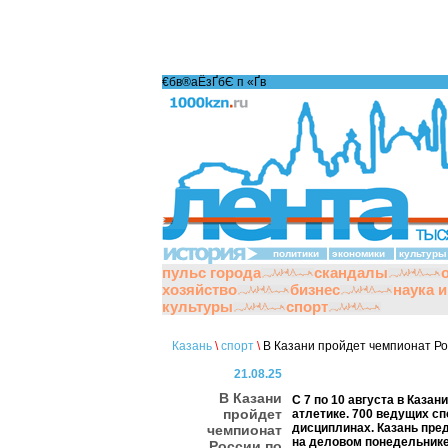
€бв®аЁзҐбЄ п «Ґ­в
политики
экономики
культуры
пульс города
скандалы
хозяйство
бизнес
наука 
культуры
спорт
Казань
\
спорт
\
В Казани пройдет чемпионат Ро
21.08.25
В Казани
С 7 по 10 августа в Каза
пройдет
атлетике. 700 ведущих сп
дисциплинах. Казань пред
чемпионат
на деловом понедельнике
России по