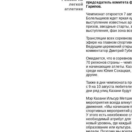
председатель комитета ф
легкой
Гарипов.
атлетике
Чемпионат откроется 7 ав
Болельщиков ждет яркая к
выступление известных а
призов, звездные старты, 
выступления, фан зона воз
Трансляции всех соревнов
эфире на главном спортив
Ведущим церемоний откры
комментатор Дмитрий Губе
Ожидается, что в соревнов
70 регионов страны – чем
и начинающие атлеты. Каз
среди них Юлия Сохацкая,
другие.
Также в дни чемпионата п
с 9 на 10 августа любители
дни ряд улиц Казани буду
Мэр Казани Ильсур Метшин
мероприятия всегда влеку
движения. «Мы начинаем п
спортивных мероприятий р
У этого есть неизбежное с
необходимый атрибут для т
новый уровень, где каждый 
образование или культура.
медали. Поэтому мы всегд