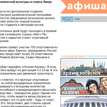
изической культуры и спорта Линар
густа на Центральном стадионе.
ультурно-развлекательная программа:
ртистов, ежедневные розыгрыши ценных
забег роботов, показательные
ле стадиона и автограф-сессии.
ательных дней будут проходить в прямом
ном телеканале страны «Матч ТВ».
тия и закрытия станет спортивный
рниев.
аниях примут участие 700 спортсменов из
пионы мира, Европы, рекордсмены России
ань представят более 20 спортсменов,
 Рамиля Валитова, Семен Манаков и
ройдет марафон «Ночная Казань». В ночь
 бега выйдут на дистанции 5 и 10 км. В эти
т ограничены для движения транспорта.
 отметил, что крупные спортивные
т за собой вынужденные ограничения
ривыкать к большому количеству
оссийского и международного масштаба.
ледствие – перекрытие дорог. Однако это
ого, чтобы вывести жизнь Казани на
найдет что-то для себя – будь то спорт,
 Это, безусловно, две стороны одной
а приносим извинения жителям за