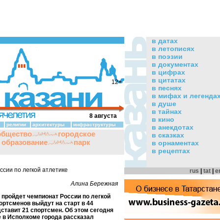
в датах
в летописях
в поэзии
в документах
в цифрах
в цитатах
12+
в песнях
в мифах и легенда
в душе
в тайнах
8 августа
в кино
религии
архитектуры
инфраструктуры
в анекдотах
общество
городское
в сказках
и образование
парк
в орнаментах
в рецептах
ссии по легкой атлетике
rus
|
tat
|
e
Алина Бережная
ни пройдет чемпионат России по легкой
ортсменов выйдут на старт в 44
ставит 21 спортсмен. Об этом сегодня
 в Исполкоме города рассказал