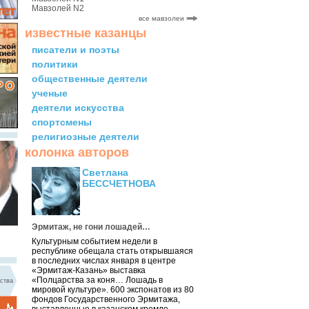
Мавзолей N2
все мавзолеи
известные казанцы
писатели и поэты
политики
общественные деятели
ученые
деятели искусства
спортсмены
религиозные деятели
колонка авторов
Светлана
БЕССЧЕТНОВА
Эрмитаж, не гони лошадей…
Культурным событием недели в
республике обещала стать открывшаяся
в последних числах января в центре
«Эрмитаж-Казань» выставка
«Полцарства за коня… Лошадь в
ства
мировой культуре». 600 экспонатов из 80
фондов Государственного Эрмитажа,