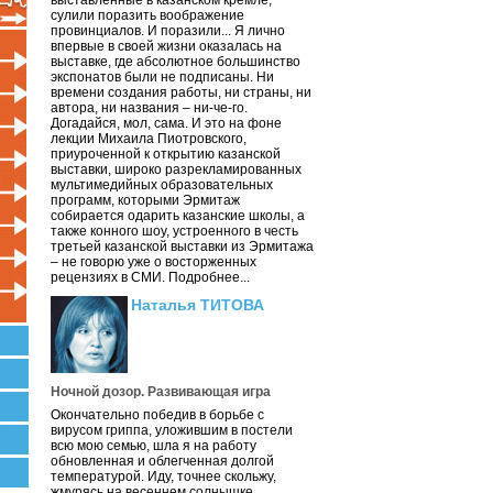
выставленные в казанском кремле,
сулили поразить воображение
провинциалов. И поразили... Я лично
впервые в своей жизни оказалась на
выставке, где абсолютное большинство
экспонатов были не подписаны. Ни
времени создания работы, ни страны, ни
автора, ни названия – ни-че-го.
Догадайся, мол, сама. И это на фоне
лекции Михаила Пиотровского,
приуроченной к открытию казанской
выставки, широко разрекламированных
мультимедийных образовательных
программ, которыми Эрмитаж
собирается одарить казанские школы, а
также конного шоу, устроенного в честь
третьей казанской выставки из Эрмитажа
– не говорю уже о восторженных
рецензиях в СМИ. Подробнее...
Наталья ТИТОВА
Ночной дозор. Развивающая игра
Окончательно победив в борьбе с
вирусом гриппа, уложившим в постели
всю мою семью, шла я на работу
обновленная и облегченная долгой
температурой. Иду, точнее скольжу,
жмурясь на весеннем солнышке.