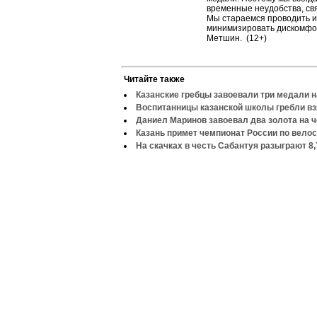
временные неудобства, св
Мы стараемся проводить и
минимизировать дискомфор
Метшин. (12+)
Читайте также
Казанские гребцы завоевали три медали 
Воспитанницы казанской школы гребли вз
Даниел Маринов завоевал два золота на 
Казань примет чемпионат России по вело
На скачках в честь Сабантуя разыграют 8