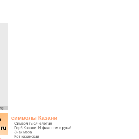
х
ng
символы Казани
Символ тысячелетия
Герб Казани. И флаг нам в руки!
Знак мэра
Кот казанский