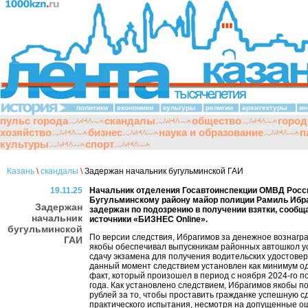
политики
экономики
культуры
религии
архитектуры
ин
пульс города
скандалы
общество
город
хозяйство
бизнес
наука и образование
п
культуры
спорт
Казань
\
скандалы
\
Задержан начальник бугульминской ГАИ
19.11.25
Начальник отделения Госавтоинспекции ОМВД Росс
Бугульминскому району майор полиции Рамиль Ибр
Задержан
задержан по подозрению в получении взятки, сообщ
начальник
источники «БИЗНЕС Online».
бугульминской
По версии следствия, Ибрагимов за денежное вознагр
ГАИ
якобы обеспечивал выпускникам районных автошкол 
сдачу экзамена для получения водительских удостове
данный момент следствием установлен как минимум о
факт, который произошел в период с ноября 2024-го п
года. Как установлено следствием, Ибрагимов якобы по
рублей за то, чтобы проставить гражданке успешную с
практического испытания, несмотря на допущенные о