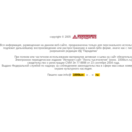
copyright © 2005
Вся информация, размещенная на данном веб-сайте, предназначена только для персонального исполь
подлежит дальнейшему воспроизведению или распространению в какой-либо форме, иначе как с пи
разрешения редакции ИД "Парадигма"
При полном или частичном использовании материалов активная ссылка на сайт обязательн
Электронное периодическое издание "Интернет-сайт "Лента тысячелетия" (www. 1000kzn.ru
свидетельство о регистрации СМИ Эл 77-8898 от 23 сентября 2004 года.
Выдано Федеральной службой по надзору за соблюдением законодательства в сфере массовых комм
охране культурного наследия.
info@
Пишите нам
1000kzn
.
ru