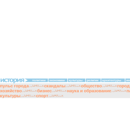
политики
экономики
культуры
религии
архитектуры
ин
пульс города
скандалы
общество
город
хозяйство
бизнес
наука и образование
п
культуры
спорт