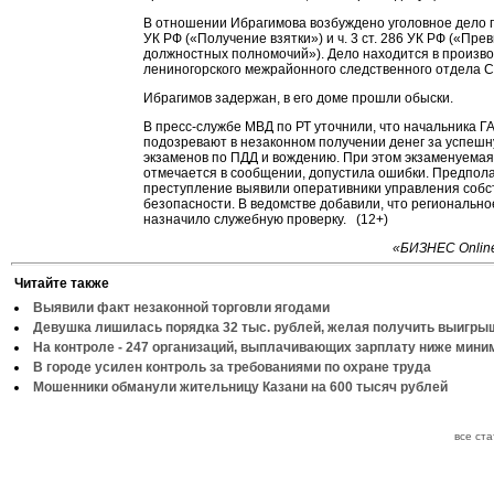
В отношении Ибрагимова возбуждено уголовное дело по 
УК РФ («Получение взятки») и ч. 3 ст. 286 УК РФ («Пр
должностных полномочий»). Дело находится в произв
лениногорского межрайонного следственного отдела С
Ибрагимов задержан, в его доме прошли обыски.
В пресс-службе МВД по РТ уточнили, что начальника Г
подозревают в незаконном получении денег за успешн
экзаменов по ПДД и вождению. При этом экзаменуемая,
отмечается в сообщении, допустила ошибки. Предпол
преступление выявили оперативники управления собс
безопасности. В ведомстве добавили, что региональн
назначило служебную проверку. (12+)
«БИЗНЕС Online
Читайте также
Выявили факт незаконной торговли ягодами
Девушка лишилась порядка 32 тыс. рублей, желая получить выигры
На контроле - 247 организаций, выплачивающих зарплату ниже мин
В городе усилен контроль за требованиями по охране труда
Мошенники обманули жительницу Казани на 600 тысяч рублей
все ст