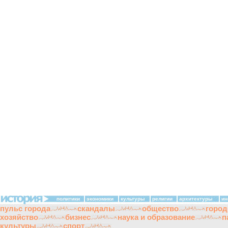
политики
экономики
культуры
религии
архитектуры
ин
пульс города
скандалы
общество
город
хозяйство
бизнес
наука и образование
п
культуры
спорт