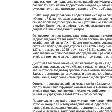
надеюсь, что при поддержке раиса нашей республики 
расширять сеть наших подростковых клубов», – отмет
руководитель исполнительного комитета Рустем Гафар
С 2025 года для управления содержанием создана сис
«Открытой Казани», охватывающая все подразделения
сейчас происходит обслуживание и устранение авари
в клубах. Также начала работа по оцифровыванию тех
документации молодежных центров.
Одновременно идет комплексная модернизация систем
кадров: введены ставки заместителей локации по адм
хозяйственной части (АХЧ). Кроме того, сформирована
система закупок для нужд клубов. Если в 2022 году бы
137 контрактов, то в 2025 году – уже 438. Большинство 
направлено на приобретение оборудования и ремонт 
клубов, в том числе за счет внебюджетных средств орг
Дмитрий Хвостиков отметил, что несколько дней назад
мэра в подростковом клубе «Лазер» открылся новый 
зал, о котором год назад просили юные жители посел
Здесь отремонтированы душевые и раздевалки, обнов
помещение, закуплены новые тренажеры для простран
Отремонтирована аварийная крыша клуба «Джалиль», 
спортивный и многофункциональный зал. А в летний п
клубах традиционно проходит косметический ремонт 
усилиями учреждения готовятся к новому сезону.
Параллельно идет работа над улучшением лагеря «Н
который входит в систему объединения «Подросток». В
лагере была заасфальтирована территория, отремон
комнаты, душевые, закуплена новая мебель и оборудо