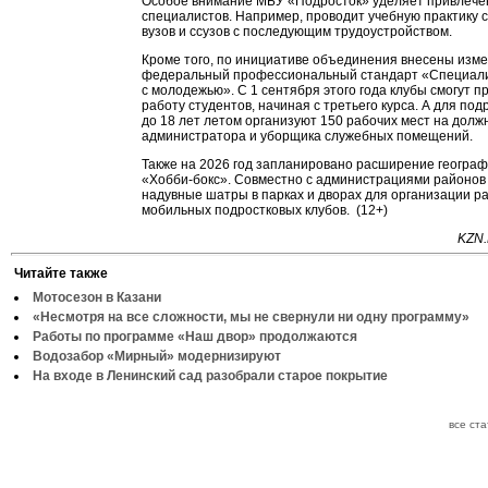
Особое внимание МБУ «Подросток» уделяет привлеч
специалистов. Например, проводит учебную практику 
вузов и ссузов с последующим трудоустройством.
Кроме того, по инициативе объединения внесены изме
федеральный профессиональный стандарт «Специали
с молодежью». С 1 сентября этого года клубы смогут п
работу студентов, начиная с третьего курса. А для под
до 18 лет летом организуют 150 рабочих мест на долж
администратора и уборщика служебных помещений.
Также на 2026 год запланировано расширение географ
«Хобби-бокс». Совместно с администрациями районов
надувные шатры в парках и дворах для организации р
мобильных подростковых клубов. (12+)
KZN.
Читайте также
Мотосезон в Казани
«Несмотря на все сложности, мы не свернули ни одну программу»
Работы по программе «Наш двор» продолжаются
Водозабор «Мирный» модернизируют
На входе в Ленинский сад разобрали старое покрытие
все ст