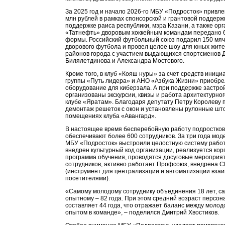
За 2025 год и начало 2026-го МБУ «Подросток» привле
млн рублей в рамках спонсорской и грантовой поддерж
поддержке раиса республики, мэра Казани, а также ор
«Татнефть» дворовым хоккейным командам передано 
формы. Российский футбольный союз подарил 150 мяч
дворового футбола и провел целое шоу для юных жите
районов города с участием выдающихся спортсменов 
Билялетдинова и Александра Мостового.
Кроме того, в клуб «Кояш нуры» за счет средств иници
группы «Путь лидера» и АНО «Азбука Жизни» приобр
оборудование для киберзала. А при поддержке застр
организованы экскурсии, квизы и работа архитектурног
клубе «Яратам». Благодаря депутату Петру Королеву 
демонтаж решеток с окон и установлены рулонные што
помещениях клуба «Авангард».
В настоящее время бесперебойную работу подростков
обеспечивают более 600 сотрудников. За три года мод
МБУ «Подросток» выстроили целостную систему работ
внедрен культурный код организации, реализуется ко
программа обучения, проводятся досуговые мероприя
сотрудников, активно работает Профсоюз, внедрена 
(инструмент для централизации и автоматизации взаи
посетителями).
«Самому молодому сотруднику объединения 18 лет, с
опытному – 82 года. При этом средний возраст персон
составляет 44 года, что отражает баланс между молод
опытом в команде», – поделился Дмитрий Хвостиков.