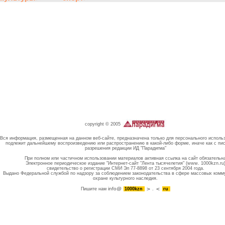
copyright © 2005
Вся информация, размещенная на данном веб-сайте, предназначена только для персонального исполь
подлежит дальнейшему воспроизведению или распространению в какой-либо форме, иначе как с пи
разрешения редакции ИД "Парадигма"
При полном или частичном использовании материалов активная ссылка на сайт обязательн
Электронное периодическое издание "Интернет-сайт "Лента тысячелетия" (www. 1000kzn.ru
свидетельство о регистрации СМИ Эл 77-8898 от 23 сентября 2004 года.
Выдано Федеральной службой по надзору за соблюдением законодательства в сфере массовых комм
охране культурного наследия.
info@
Пишите нам
1000kzn
.
ru