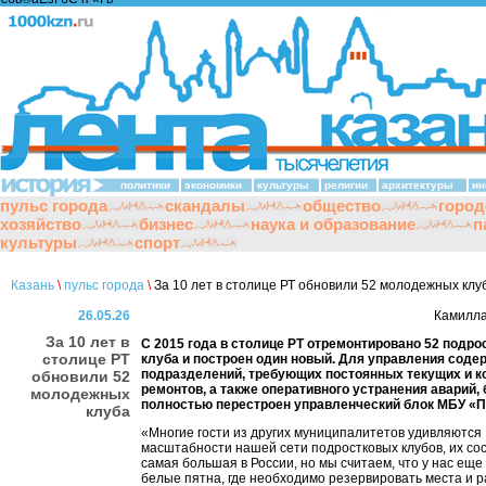
политики
экономики
культуры
религии
архитектуры
ин
пульс города
скандалы
общество
город
хозяйство
бизнес
наука и образование
п
культуры
спорт
Казань
\
пульс города
\
За 10 лет в столице РТ обновили 52 молодежных клу
26.05.26
Камилла
За 10 лет в
С 2015 года в столице РТ отремонтировано 52 подр
столице РТ
клуба и построен один новый. Для управления соде
подразделений, требующих постоянных текущих и к
обновили 52
ремонтов, а также оперативного устранения аварий,
молодежных
полностью перестроен управленческий блок МБУ «
клуба
«Многие гости из других муниципалитетов удивляются
масштабности нашей сети подростковых клубов, их со
самая большая в России, но мы считаем, что у нас еще 
белые пятна, где необходимо резервировать места и 