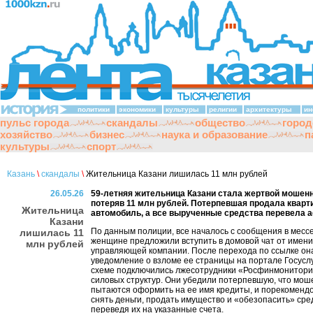
политики
экономики
культуры
религии
архитектуры
ин
пульс города
скандалы
общество
город
хозяйство
бизнес
наука и образование
п
культуры
спорт
Казань
\
скандалы
\
Жительница Казани лишилась 11 млн рублей
26.05.26
59-летняя жительница Казани стала жертвой мошенн
потеряв 11 млн рублей. Потерпевшая продала кварт
Жительница
автомобиль, а все вырученные средства перевела 
Казани
По данным полиции, все началось с сообщения в месс
лишилась 11
женщине предложили вступить в домовой чат от имени
млн рублей
управляющей компании. После перехода по ссылке он
уведомление о взломе ее страницы на портале Госуслуг
схеме подключились лжесотрудники «Росфинмонитори
силовых структур. Они убедили потерпевшую, что мош
пытаются оформить на ее имя кредиты, и порекоменд
снять деньги, продать имущество и «обезопасить» сре
переведя их на указанные счета.