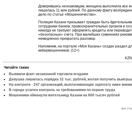
Доверившись незнакомцам, женщина выполнила все ин
лишилась 11 млн рублей. По данному факту возбужден
дело по статье «Мошенничество».
Полиция Казани призывает граждан быть бдительными
сотрудники банков, правоохранительных органов и гос
никогда не требуют оформлять кредиты или переводит
«безопасные» счета. При малейших сомнениях реком
немедленно прекратить разговор.
Напомним, на портале «Моя Казань» создан раздел д
кибермошенников. (12+)
KZN
Читайте также
Выявили факт незаконной торговли ягодами
Девушка лишилась порядка 32 тыс. рублей, желая получить выигры
На контроле - 247 организаций, выплачивающих зарплату ниже мин
В городе усилен контроль за требованиями по охране труда
Мошенники обманули жительницу Казани на 600 тысяч рублей
все ст