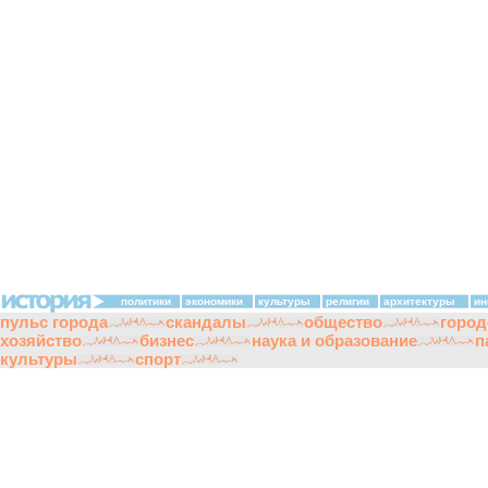
политики
экономики
культуры
религии
архитектуры
ин
пульс города
скандалы
общество
город
хозяйство
бизнес
наука и образование
п
культуры
спорт