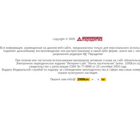
copyright © 2005
Вся информация, размещенная на данном веб-сайте, предназначена только для персонального исполь
подлежит дальнейшему воспроизведению или распространению в какой-либо форме, иначе как с пи
разрешения редакции ИД "Парадигма"
При полном или частичном использовании материалов активная ссылка на сайт обязательн
Электронное периодическое издание "Интернет-сайт "Лента тысячелетия" (www. 1000kzn.ru
свидетельство о регистрации СМИ Эл 77-8898 от 23 сентября 2004 года.
Выдано Федеральной службой по надзору за соблюдением законодательства в сфере массовых комм
охране культурного наследия.
info@
Пишите нам
1000kzn
.
ru