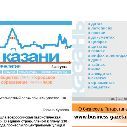
в датах
в летописях
в поэзии
в документах
в цифрах
в цитатах
12+
в песнях
в мифах и легенда
в душе
в тайнах
8 августа
в кино
религии
архитектуры
инфраструктуры
в анекдотах
общество
городское
в сказках
и образование
парк
в орнаментах
в рецептах
Бессмертный полк» приняли участие 130
rus
|
tat
|
e
Карина Хузеева
ошла всероссийская патриотическая
. В едином строю, плечом к плечу, 130
орода пронесли по центральным улицам