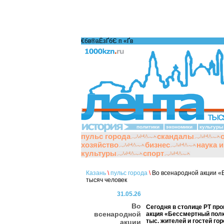
€бв®аЁзҐбЄ п «Ґ­в
политики
экономики
культуры
пульс города
скандалы
хозяйство
бизнес
наука 
культуры
спорт
Казань
\
пульс города
\
Во всенародной акции «
тысяч человек
31.05.26
Во
Сегодня в столице РТ пр
всенародной
акция «Бессмертный полк»
тыс. жителей и гостей г
акции