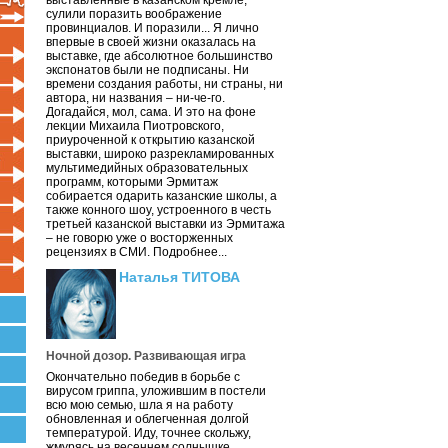
выставленные в казанском кремле,
сулили поразить воображение
провинциалов. И поразили... Я лично
впервые в своей жизни оказалась на
выставке, где абсолютное большинство
экспонатов были не подписаны. Ни
времени создания работы, ни страны, ни
автора, ни названия – ни-че-го.
Догадайся, мол, сама. И это на фоне
лекции Михаила Пиотровского,
приуроченной к открытию казанской
выставки, широко разрекламированных
мультимедийных образовательных
программ, которыми Эрмитаж
собирается одарить казанские школы, а
также конного шоу, устроенного в честь
третьей казанской выставки из Эрмитажа
– не говорю уже о восторженных
рецензиях в СМИ. Подробнее...
Наталья ТИТОВА
Ночной дозор. Развивающая игра
Окончательно победив в борьбе с
вирусом гриппа, уложившим в постели
всю мою семью, шла я на работу
обновленная и облегченная долгой
температурой. Иду, точнее скольжу,
жмурясь на весеннем солнышке.