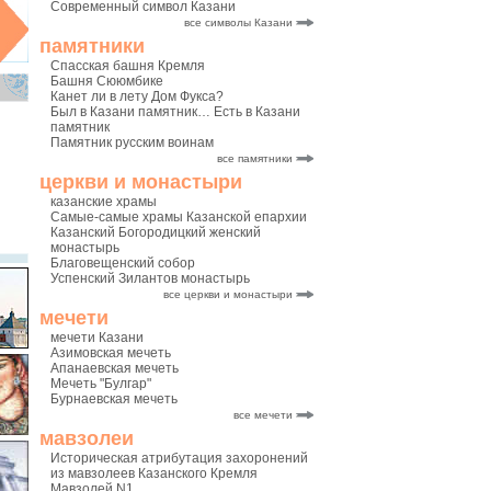
Современный символ Казани
все символы Казани
памятники
Спасская башня Кремля
Башня Сююмбике
Канет ли в лету Дом Фукса?
Был в Казани памятник… Есть в Казани
памятник
Памятник русским воинам
все памятники
церкви и монастыри
казанские храмы
Самые-самые храмы Казанской епархии
Казанский Богородицкий женский
монастырь
Благовещенский собор
Успенский Зилантов монастырь
все церкви и монастыри
мечети
мечети Казани
Азимовская мечеть
Апанаевская мечеть
Мечеть "Булгар"
Бурнаевская мечеть
все мечети
мавзолеи
Историческая атрибутация захоронений
из мавзолеев Казанского Кремля
Мавзолей N1