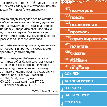
родители и четверо детей – дружно несли
в. Плечом к плечу они чествовали память
лова и Геннадия Александровича
 кто-то рядовым сделал все возможное
е обошлось – есть погибшие. Другие же
ись на Родину, создав большую семью.
 на глазах наворачиваются. Все, что мы
ге, силе и выдержке. Мы невероятно
 И участие в акции «Бессмертный полк» –
 рассказала Наталья Захарова.
овал себя частью огромной, единой семьи,
 – сберечь и пронести сквозь время
ередав ее детям и внукам.
ь 81-й годовщины Победы в Великой
ел парад войск Казанского гарнизона и
ой техники. В торжественном марше
ужащие, курсанты военных училищ,
, а также студенты военных кафедр. На
ССЫЛКИ
авили образцы времен Великой
и Т-34, ИС-3, самоходную
БИБЛИОГРАФИЯ
 СУ-100, плавающий танк ПТ-76,
3 и другую технику. (12+)
О ПРОЕКТЕ
KZN.RU от 9.05.26
НАШИ УСЛУГИ
РЕКЛАМА