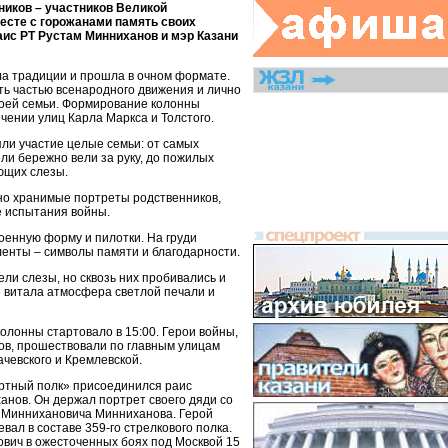
ников – участников Великой
есте с горожанами память своих
аис РТ Рустам Минниханов и мэр Казани
ла традиции и прошла в очном формате.
ь частью всенародного движения и лично
воей семьи. Формирование колонны
ечении улиц Карла Маркса и Толстого.
ли участие целые семьи: от самых
ли бережно вели за руку, до пожилых
ющих слезы.
тно хранимые портреты родственников,
е испытания войны.
оенную форму и пилотки. На груди
ленты – символы памяти и благодарности.
ели слезы, но сквозь них пробивались и
е витала атмосфера светлой печали и
олонны стартовало в 15:00. Герои войны,
ов, прошествовали по главным улицам
ачевского и Кремлевской.
ртный полк» присоединился раис
анов. Он держал портрет своего дяди со
 Миннихановича Минниханова. Герой
евал в составе 359-го стрелкового полка.
вич в ожесточенных боях под Москвой 15