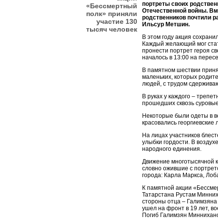
портреты своих родствен
«Бессмертный
Отечественной войны. Вм
полк» приняли
родственников почтили р
участие 130
Ильсур Метшин.
тысяч человек
В этом году акция сохрани
Каждый желающий мог стат
пронести портрет героя с
началось в 13:00 на перес
В памятном шествии приня
маленьких, которых родите
людей, с трудом сдержива
В руках у каждого – трепе
прошедших сквозь суровы
Некоторые были одеты в в
красовались георгиевские 
На лицах участников блест
улыбки гордости. В воздух
народного единения.
Движение многотысячной к
словно ожившие с портрет
города: Карла Маркса, Лоб
К памятной акции «Бессме
Татарстана Рустам Минних
стороны отца – Галимзяна
ушел на фронт в 19 лет, во
Погиб Галимзян Миннихано