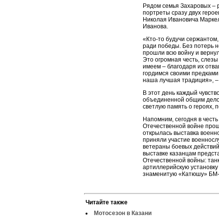
Рядом семья Захаровых – 
портреты сразу двух герое
Николая Ивановича Марке
Иванова.
«Кто-то будучи сержантом,
ради победы. Без потерь н
прошли всю войну и вернул
Это огромная честь, слезы
имеем – благодаря их отва
гордимся своими предками.
наша лучшая традиция», –
В этот день каждый чувств
объединенной общим делом
светлую память о героях, п
Напомним, сегодня в чест
Отечественной войне прош
открылась выставка военн
приняли участие военносл
ветераны боевых действий
выставке казанцам предст
Отечественной войны: танк
артиллерийскую установку
знаменитую «Катюшу» БМ-1
Читайте также
Мотосезон в Казани