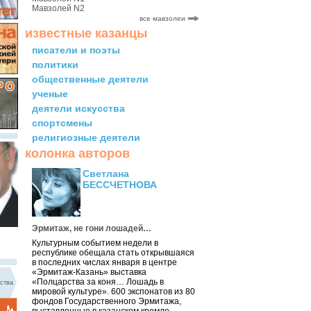
Мавзолей N2
все мавзолеи
известные казанцы
писатели и поэты
политики
общественные деятели
ученые
деятели искусства
спортсмены
религиозные деятели
колонка авторов
Светлана
БЕССЧЕТНОВА
Эрмитаж, не гони лошадей…
Культурным событием недели в
республике обещала стать открывшаяся
в последних числах января в центре
«Эрмитаж-Казань» выставка
«Полцарства за коня… Лошадь в
ства
мировой культуре». 600 экспонатов из 80
фондов Государственного Эрмитажа,