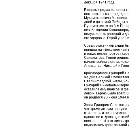
декабря 1941 года.
В первых рядах колонны т
нес портрет своего деда п
Мухаметшевича Метшина. В
дней и до самой Победы в 
Пулеметчиком на 3-м Бело
освобождении Калининград
получил пять ранений и дв
его здоровье. Герой ушел и
Среди участников акции б
пришла на «Бессмертный п
и гордо несли портрет сво
Саламатова. Герой родился
началу войны в его молодо
Александр, Николай и Генн
Красноармеец Григорий Са
же дни Великой Отечестве
Сталинградской битвы, но 
Григорий Николаевич верн
оставила ему шансов: в фе
легких. Герою было всего 3
он родился 20 июня 1944 го
Жена Григория Саламатова
четырьмя детьми на руках.
отчаялась и не сломалась.
одного не отдала в детски
постоянно. И всю жизнь хр
поделилась трогательной 