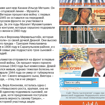
акже шел мэр Казани Ильсур Метшин. Он
о отцовской линии – Музагита
етеран прошел всю войну: с первых
1945 он оставался на передовой.
русском фронте он участвовал в
а. За эти годы Музагит Мухаметшевич
е контузии, которые серьезно подорвали
з жизни в 1960 году.
ыла и Вероника Мирмильштейн, которая
олк» со своей дочкой Дианой. Они высоко
его предка – Григория Николаевича
 в 1908 году в Сарапульском районе, и к
й семье уже подрастало трое сыновей –
адий.
ламатов отправился на фронт в первые
нной войны. Он прошел через горнило
осенью 1943 года был комиссован. Домой
улся живым, однако тяжелая болезнь не
врале 1944 года он умер от туберкулеза
6 лет. Своего младшего сына, Виктора –
да, – отец так и не увидел.
, Вера Кононова, осталась одна с
 «Невысокого роста, хрупкая, она не
 В одиночку поднимала сыновей, ни
Сайт "Лента тысячелетия" создан при
й дом, хотя предложения поступали
финансовой поддержке Федерального агент
по печати и массовым коммуникациям
анила верность своему Грише», –
историей участница акции.