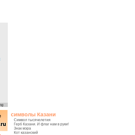
х
ng
символы Казани
Символ тысячелетия
Герб Казани. И флаг нам в руки!
Знак мэра
Кот казанский