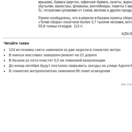
крышки), бумага (картон, офисная бумага, газеты, журн
(бутылки, канистры, флаконы, контейнеры, пакеты с ма
5), тетрапаки (упаковки от соков, молока и других проду
Ранее сообщалось, что в апреле в Казани пункты сбор
«Точки сбора» посетили более 3,7 тысячи человек, ко
55,6 тонны отходов. (12+)
KZN.R
Читайте также
124 источника света заменили за две недели в тоннелях метро
В жилых массивах завершен ремонт на 21 дороге
В Казани за лето очистят 5,5 км ливневой канализации
До конца октября будут поэтапно закрывать заезды на улице Аделя 
В тоннелях метрополитена заменили 96 ламп освещения
все ст