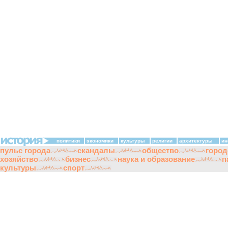
политики
экономики
культуры
религии
архитектуры
ин
пульс города
скандалы
общество
город
хозяйство
бизнес
наука и образование
п
культуры
спорт