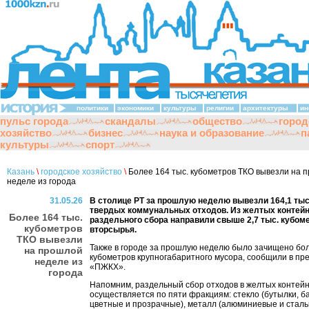
политики
экономики
культуры
религии
архитектуры
ин
пульс города
скандалы
общество
город
хозяйство
бизнес
наука и образование
п
культуры
спорт
Казань
\
городское хозяйство
\
Более 164 тыс. кубометров ТКО вывезли на 
неделе из города
31.05.26
В столице РТ за прошлую неделю вывезли 164,1 тыс
твердых коммунальных отходов. Из желтых контей
Более 164 тыс.
раздельного сбора направили свыше 2,7 тыс. кубом
кубометров
вторсырья.
ТКО вывезли
Также в городе за прошлую неделю было зачищено бол
на прошлой
кубометров крупногабаритного мусора, сообщили в пр
неделе из
«ПЖКХ».
города
Напомним, раздельный сбор отходов в желтых контей
осуществляется по пяти фракциям: стекло (бутылки, б
цветные и прозрачные), металл (алюминиевые и сталь