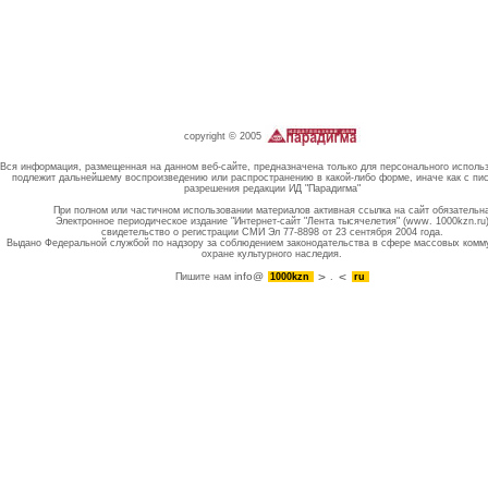
copyright © 2005
Вся информация, размещенная на данном веб-сайте, предназначена только для персонального исполь
подлежит дальнейшему воспроизведению или распространению в какой-либо форме, иначе как с пи
разрешения редакции ИД "Парадигма"
При полном или частичном использовании материалов активная ссылка на сайт обязательн
Электронное периодическое издание "Интернет-сайт "Лента тысячелетия" (www. 1000kzn.ru
свидетельство о регистрации СМИ Эл 77-8898 от 23 сентября 2004 года.
Выдано Федеральной службой по надзору за соблюдением законодательства в сфере массовых комм
охране культурного наследия.
info@
Пишите нам
1000kzn
.
ru