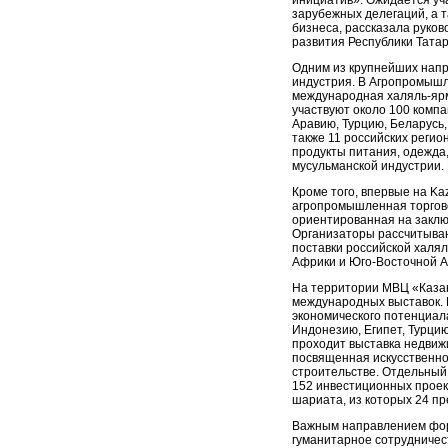
инициатив». Ожидается уч
зарубежных делегаций, а 
бизнеса, рассказала руков
развития Республики Тата
Одним из крупнейших напр
индустрия. В Агропромышл
международная халяль-ярма
участвуют около 100 компа
Аравию, Турцию, Беларусь,
также 11 российских реги
продукты питания, одежда
мусульманской индустрии.
Кроме того, впервые на K
агропромышленная торгово
ориентированная на заклю
Организаторы рассчитываю
поставки российской халял
Африки и Юго-Восточной А
На территории МВЦ «Казан
международных выставок. 
экономического потенциала
Индонезию, Египет, Турцию
проходит выставка недвиж
посвященная искусственн
строительстве. Отдельный
152 инвестиционных проек
шариата, из которых 24 п
Важным направлением фо
гуманитарное сотрудничес