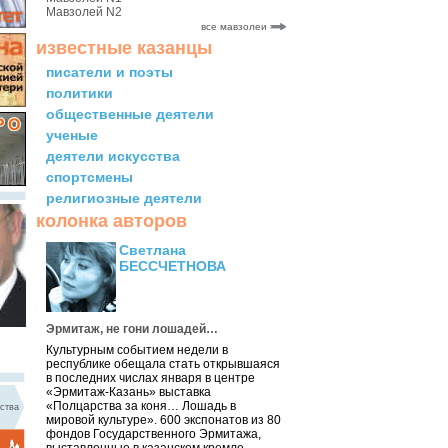
Мавзолей N2
все мавзолеи
известные казанцы
писатели и поэты
политики
общественные деятели
ученые
деятели искусства
спортсмены
религиозные деятели
колонка авторов
Светлана
БЕССЧЕТНОВА
Эрмитаж, не гони лошадей…
Культурным событием недели в
республике обещала стать открывшаяся
в последних числах января в центре
«Эрмитаж-Казань» выставка
«Полцарства за коня… Лошадь в
ства
мировой культуре». 600 экспонатов из 80
фондов Государственного Эрмитажа,