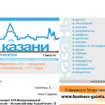
в датах
в летописях
в поэзии
в документах
в цифрах
в цитатах
12+
в песнях
в мифах и легенда
в душе
в тайнах
7 августа
в кино
религии
архитектуры
инфраструктуры
в анекдотах
общество
городское
в сказках
и образование
парк
в орнаментах
в рецептах
ды
rus
|
tat
|
e
страницы:
1
::
::
2
Анна Садаева
проходит XVII Международный
ссия – Исламский мир: KazanForum». В