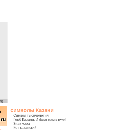
х
ng
символы Казани
Символ тысячелетия
Герб Казани. И флаг нам в руки!
Знак мэра
Кот казанский