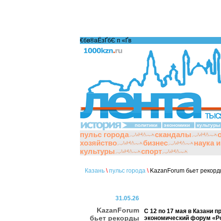
€бв®аЁзҐбЄ п «Ґ­в
политики
экономики
культуры
пульс города
скандалы
хозяйство
бизнес
наука 
культуры
спорт
Казань
\
пульс города
\
KazanForum бьет рекор
31.05.26
KazanForum
С 12 по 17 мая в Казани 
бьет рекорды
экономический форум «Ро