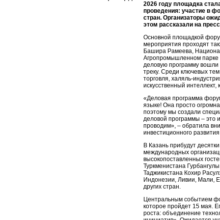
2026 году площадка стал
проведения: участие в ф
стран. Организаторы ожи
этом рассказали на пресс
Основной площадкой форум
мероприятия проходят так
Башира Рамеева, Национал
Агропромышленном парке и 
деловую программу вошли 
треку. Среди ключевых те
торговля, халяль-индустри
искусственный интеллект, 
«Деловая программа форум
языке! Она просто огромна
поэтому мы создали специ
деловой программы – это 
проводим», – обратила вн
инвестиционного развития
В Казань прибудут десятк
международных организаци
высокопоставленных госте
Туркменистана Гурбангул
Таджикистана Кохир Расулз
Индонезии, Ливии, Мали, Е
других стран.
Центральным событием фо
которое пройдет 15 мая. Ег
роста: объединение техно