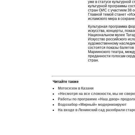
уже в статусе культурной 
культурной программы сос
стран ОИС с участием 38 о
Главной темой станет «Иск
исламского мира в сохране
Культурная программа фор
искусства, концерты, пока
Национальном музее Татар
Искусство российского ис
художественному наследию 
состоятся показы балето
Мариинского театра, межд
преданности голосам серде
стран.
Читайте также
Мотосезон в Казани
«Несмотря на все сложности, мы не свер
Работы по программе «Наш двор» продо
Водозабор «Мирный» модернизируют
На входе в Ленинский сад разобрали стар