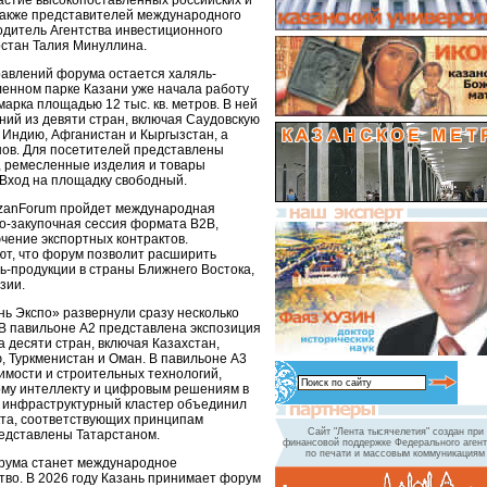
астие высокопоставленных российских и
также представителей международного
одитель Агентства инвестиционного
рстан Талия Минуллина.
авлений форума остается халяль-
енном парке Казани уже начала работу
рка площадью 12 тыс. кв. метров. В ней
ний из девяти стран, включая Саудовскую
 Индию, Афганистан и Кыргызстан, а
онов. Для посетителей представлены
, ремесленные изделия и товары
 Вход на площадку свободный.
azanForum пройдет международная
-закупочная сессия формата B2B,
чение экспортных контрактов.
т, что форум позволит расширить
ь-продукции в страны Ближнего Востока,
зии.
ь Экспо» развернули сразу несколько
В павильоне А2 представлена экспозиция
 десяти стран, включая Казахстан,
, Туркменистан и Оман. В павильоне А3
имости и строительных технологий,
ому интеллекту и цифровым решениям в
 инфраструктурный кластер объединил
та, соответствующих принципам
Сайт "Лента тысячелетия" создан при
редставлены Татарстаном.
финансовой поддержке Федерального агент
по печати и массовым коммуникациям
рума станет международное
тво. В 2026 году Казань принимает форум