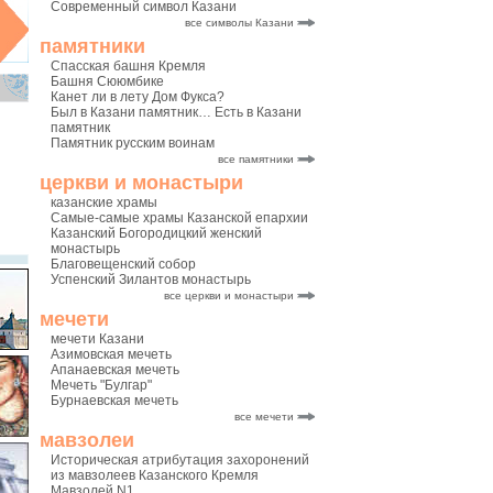
Современный символ Казани
все символы Казани
памятники
Спасская башня Кремля
Башня Сююмбике
Канет ли в лету Дом Фукса?
Был в Казани памятник… Есть в Казани
памятник
Памятник русским воинам
все памятники
церкви и монастыри
казанские храмы
Самые-самые храмы Казанской епархии
Казанский Богородицкий женский
монастырь
Благовещенский собор
Успенский Зилантов монастырь
все церкви и монастыри
мечети
мечети Казани
Азимовская мечеть
Апанаевская мечеть
Мечеть "Булгар"
Бурнаевская мечеть
все мечети
мавзолеи
Историческая атрибутация захоронений
из мавзолеев Казанского Кремля
Мавзолей N1