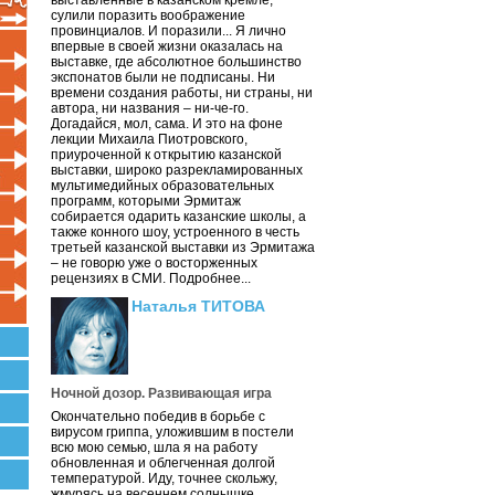
выставленные в казанском кремле,
сулили поразить воображение
провинциалов. И поразили... Я лично
впервые в своей жизни оказалась на
выставке, где абсолютное большинство
экспонатов были не подписаны. Ни
времени создания работы, ни страны, ни
автора, ни названия – ни-че-го.
Догадайся, мол, сама. И это на фоне
лекции Михаила Пиотровского,
приуроченной к открытию казанской
выставки, широко разрекламированных
мультимедийных образовательных
программ, которыми Эрмитаж
собирается одарить казанские школы, а
также конного шоу, устроенного в честь
третьей казанской выставки из Эрмитажа
– не говорю уже о восторженных
рецензиях в СМИ. Подробнее...
Наталья ТИТОВА
Ночной дозор. Развивающая игра
Окончательно победив в борьбе с
вирусом гриппа, уложившим в постели
всю мою семью, шла я на работу
обновленная и облегченная долгой
температурой. Иду, точнее скольжу,
жмурясь на весеннем солнышке.