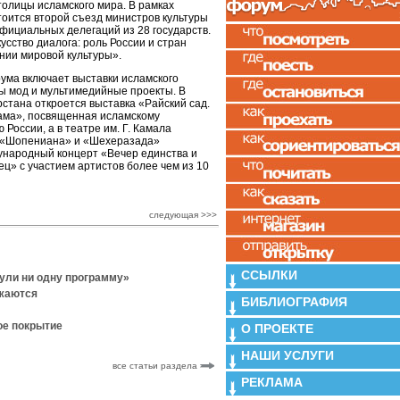
столицы исламского мира. В рамках
тоится второй съезд министров культуры
фициальных делегаций из 28 государств.
усство диалога: роль России и стран
нии мировой культуры».
ума включает выставки исламского
зы мод и мультимедийные проекты. В
стана откроется выставка «Райский сад.
лама», посвященная исламскому
России, а в театре им. Г. Камала
в «Шопениана» и «Шехеразада»
ународный концерт «Вечер единства и
ц» с участием артистов более чем из 10
следующая >>>
ССЫЛКИ
нули ни одну программу»
лжаются
БИБЛИОГРАФИЯ
ое покрытие
О ПРОЕКТЕ
НАШИ УСЛУГИ
все статьи раздела
РЕКЛАМА