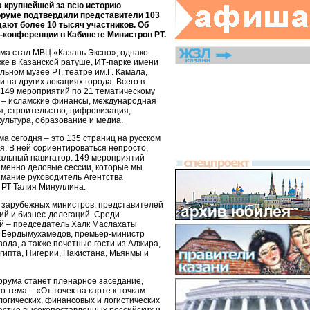
а крупнейшей за всю историю
оруме подтвердили представители 103
дают более 10 тысяч участников. Об
-конференции в Кабинете Министров РТ.
а стал МВЦ «Казань Экспо», однако
же в Казанской ратуше, ИТ-парке имени
ьном музее РТ, театре им.Г. Камала,
на других локациях города. Всего в
149 мероприятий по 21 тематическому
м – исламские финансы, международная
я, строительство, цифровизация,
культура, образование и медиа.
а сегодня – это 135 страниц на русском
я. В ней сориентироваться непросто,
альный навигатор. 149 мероприятий
именно деловые сессии, которые мы
имание руководитель Агентства
 РТ Талия Минуллина.
и зарубежных министров, представителей
й и бизнес-делегаций. Среди
й – председатель Халк Маслахаты
ы Бердымухамедов, премьер-министр
ода, а также почетные гости из Алжира,
гипта, Нигерии, Пакистана, Мьянмы и
рума станет пленарное заседание,
о тема – «От точек на карте к точкам
логических, финансовых и логистических