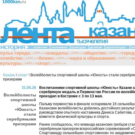
политики
экономики
культуры
религии
архитектуры
ин
пульс города
скандалы
общество
город
хозяйство
бизнес
наука и образование
п
культуры
спорт
Казань
\
спорт
\
Волейболисты спортивной школы «Юность» стали серебр
призерами
31.05.26
Воспитанники спортивной школы «Юность» Казани 
серебряную медаль в Первенстве России по волейбо
Волейболисты
проходил в Костроме с 3 по 13 мая.
спортивной
Пальму первенства в финале оспаривали 16 сильнейш
школы
Казанские волейболисты добились достойного результ
«Юность»
руководством опытного наставника Даниса Сабитова, 
стали
комитете физической культуры и спорта.
серебряными
призерами
Ранее сообщалось, что команда казанских гребцов ста
серебряным призером всероссийских соревнований «
Спартакиаду сильнейших спортсменов» по академичес