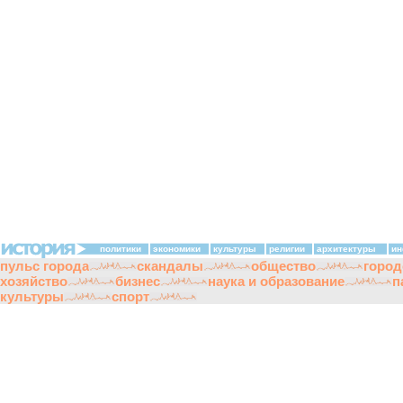
политики
экономики
культуры
религии
архитектуры
ин
пульс города
скандалы
общество
город
хозяйство
бизнес
наука и образование
п
культуры
спорт