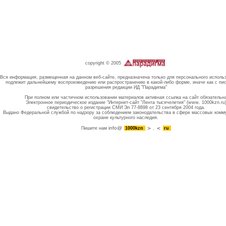
copyright © 2005
Вся информация, размещенная на данном веб-сайте, предназначена только для персонального исполь
подлежит дальнейшему воспроизведению или распространению в какой-либо форме, иначе как с пи
разрешения редакции ИД "Парадигма"
При полном или частичном использовании материалов активная ссылка на сайт обязательн
Электронное периодическое издание "Интернет-сайт "Лента тысячелетия" (www. 1000kzn.ru
свидетельство о регистрации СМИ Эл 77-8898 от 23 сентября 2004 года.
Выдано Федеральной службой по надзору за соблюдением законодательства в сфере массовых комм
охране культурного наследия.
info@
Пишите нам
1000kzn
.
ru