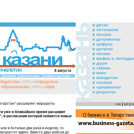
в датах
в летописях
в поэзии
в документах
в цифрах
в цитатах
12+
в песнях
в мифах и легенда
в душе
в тайнах
8 августа
в кино
религии
архитектуры
инфраструктуры
в анекдотах
общество
городское
в сказках
и образование
парк
в орнаментах
в рецептах
атарстан" расширяет маршруты
rus
|
tat
|
e
ти уже в ближайшее время расширит
, в расписании которой появятся новые
али в Анталью два раза в неделю, то
возрастет вдвое. Вместо двух рейсов до