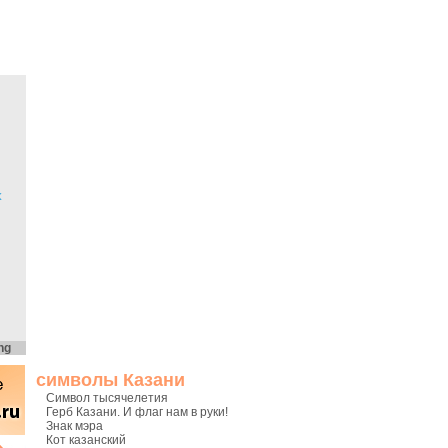
х
ng
символы Казани
Символ тысячелетия
Герб Казани. И флаг нам в руки!
Знак мэра
Кот казанский