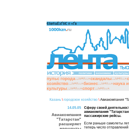
€бв®аЁзҐбЄ п «Ґ­в
политики
экономики
культуры
пульс города
скандалы
хозяйство
бизнес
наука 
культуры
спорт
Казань
\
городское хозяйство
\
Авиакомпания "Т
14.05.05
Сферу своей деятельнос
авиакомпания "Татарстан"
Авиакомпания
пассажирские рейсы.
"Татарстан"
Если раньше самолеты лет
расширяет
теперь число отправлений 
маршруты