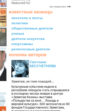
Мавзолей N2
все мавзолеи
известные казанцы
писатели и поэты
политики
общественные деятели
ученые
деятели искусства
спортсмены
религиозные деятели
колонка авторов
Светлана
БЕССЧЕТНОВА
Эрмитаж, не гони лошадей…
Культурным событием недели в
республике обещала стать открывшаяся
в последних числах января в центре
«Эрмитаж-Казань» выставка
«Полцарства за коня… Лошадь в
ства
мировой культуре». 600 экспонатов из 80
фондов Государственного Эрмитажа,