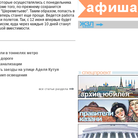
которые осуществлялись с понедельника
роме того, по-прежнему сохранится
"Шереметьево". Таким образом, попасть в
еперь станет еще проще. Ведется работа
 полетов. Так, с 12 июня впервые будет
сом, куда через каждые 10 дней станут
шой вместимости.
ели в тоннелях метро
 дороге
 канализации
ть заезды на улице Аделя Кутуя
ламп освещения
все статьи раздела