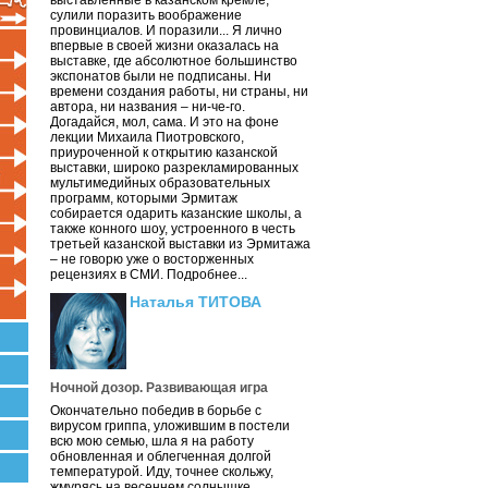
выставленные в казанском кремле,
сулили поразить воображение
провинциалов. И поразили... Я лично
впервые в своей жизни оказалась на
выставке, где абсолютное большинство
экспонатов были не подписаны. Ни
времени создания работы, ни страны, ни
автора, ни названия – ни-че-го.
Догадайся, мол, сама. И это на фоне
лекции Михаила Пиотровского,
приуроченной к открытию казанской
выставки, широко разрекламированных
мультимедийных образовательных
программ, которыми Эрмитаж
собирается одарить казанские школы, а
также конного шоу, устроенного в честь
третьей казанской выставки из Эрмитажа
– не говорю уже о восторженных
рецензиях в СМИ. Подробнее...
Наталья ТИТОВА
Ночной дозор. Развивающая игра
Окончательно победив в борьбе с
вирусом гриппа, уложившим в постели
всю мою семью, шла я на работу
обновленная и облегченная долгой
температурой. Иду, точнее скольжу,
жмурясь на весеннем солнышке.