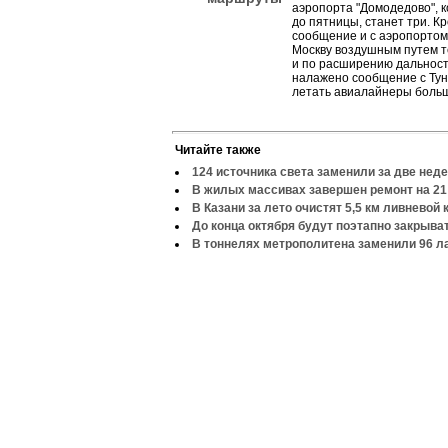
аэропорта "Домодедово", 
до пятницы, станет три. К
сообщение и с аэропортом 
Москву воздушным путем т
и по расширению дальности
налажено сообщение с Туни
летать авиалайнеры боль
Читайте также
124 источника света заменили за две нед
В жилых массивах завершен ремонт на 21
В Казани за лето очистят 5,5 км ливневой
До конца октября будут поэтапно закрыва
В тоннелях метрополитена заменили 96 