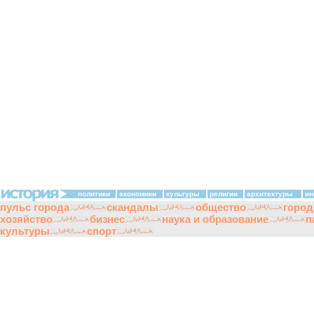
политики
экономики
культуры
религии
архитектуры
ин
пульс города
скандалы
общество
город
хозяйство
бизнес
наука и образование
п
культуры
спорт