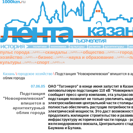
политики
экономики
культуры
религии
архитектуры
ин
пульс города
скандалы
общество
город
хозяйство
бизнес
наука и образование
п
культуры
спорт
Казань
\
городское хозяйство
\
Подстанция "Новокремлевская" впишется в 
облик города
07.06.05
ОАО "Татэнерго" в конце июня запустит в Казан
киловольтовую подстанцию 110 кВ "Новокремле
Подстанция
сообщает пресс-центр компании, эта ультрасо
"Новокремлевская"
подстанция позволит не только увеличить над
впишется в
электроснабжения центральной части столицы,
полностью обеспечить растущие потребности 
архитектурный
электрической мощности. Это даст возможнос
облик города
продолжить жилищное строительство и развив
инфраструктуру исторической части города - р
железнодорожного вокзала, Центрального стад
Баумана и Булака.