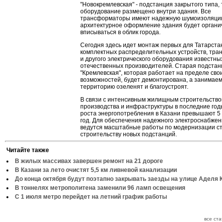
"Новокремлевская" - подстанция закрытого типа, 
оборудование размещено внутри здания. Все
трансформаторы имеют надежную шумоизоляци
архитектурное оформление здания будет органи
вписываться в облик города.
Сегодня здесь идет монтаж первых для Татарста
комплектных распределительных устройств, тр
и другого электрического оборудования известны
отечественных производителей. Старая подстан
"Кремлевская", которая работает на пределе сво
возможностей, будет демонтирована, а занимае
территорию озеленят и благоустроят.
В связи с интенсивным жилищным строительство
производства и инфраструктуры в последние го
роста энергопотребления в Казани превышают 5
год. Для обеспечения надежного электроснабжен
ведутся масштабные работы по модернизации с
строительству новых подстанций.
Читайте также
В жилых массивах завершен ремонт на 21 дороге
В Казани за лето очистят 5,5 км ливневой канализации
До конца октября будут поэтапно закрывать заезды на улице Аделя 
В тоннелях метрополитена заменили 96 ламп освещения
С 1 июля метро перейдет на летний график работы
все ст