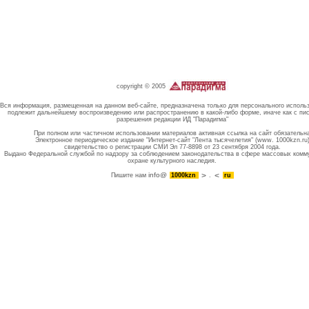
copyright © 2005
Вся информация, размещенная на данном веб-сайте, предназначена только для персонального исполь
подлежит дальнейшему воспроизведению или распространению в какой-либо форме, иначе как с пи
разрешения редакции ИД "Парадигма"
При полном или частичном использовании материалов активная ссылка на сайт обязательн
Электронное периодическое издание "Интернет-сайт "Лента тысячелетия" (www. 1000kzn.ru
свидетельство о регистрации СМИ Эл 77-8898 от 23 сентября 2004 года.
Выдано Федеральной службой по надзору за соблюдением законодательства в сфере массовых комм
охране культурного наследия.
info@
Пишите нам
1000kzn
.
ru