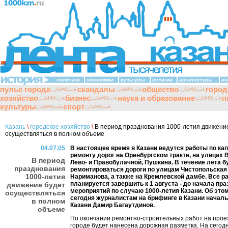
политики
экономики
культуры
религии
архитектуры
ин
пульс города
скандалы
общество
город
хозяйство
бизнес
наука и образование
п
культуры
спорт
Казань
\
городское хозяйство
\
В период празднования 1000-летия движени
осуществляться в полном объеме
04.07.05
В настоящее время в Казани ведутся работы по ка
ремонту дорог на Оренбургском тракте, на улицах 
В период
Лево- и Правобулачной, Пушкина. В течение лета б
празднования
ремонтироваться дороги по улицам Чистопольская
1000-летия
Нариманова, а также на Кремлевской дамбе. Все р
планируется завершить к 1 августа - до начала пр
движение будет
мероприятий по случаю 1000-летия Казани. Об это
осуществляться
сегодня журналистам на брифинге в Казани начал
в полном
Казани Дамир Багаутдинов.
объеме
По окончании ремонтно-строительных работ на прое
городе будет нанесена дорожная разметка. На сего