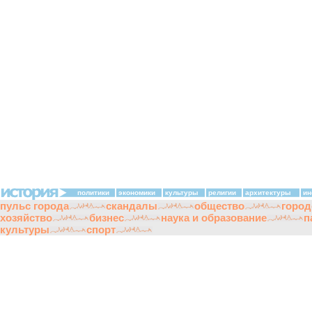
политики
экономики
культуры
религии
архитектуры
ин
пульс города
скандалы
общество
город
хозяйство
бизнес
наука и образование
п
культуры
спорт