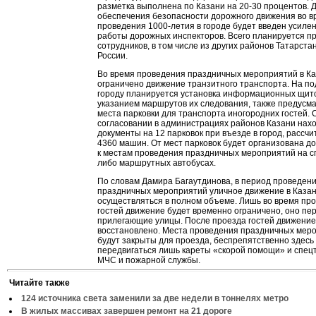
разметка выполнена по Казани на 20-30 процентов. 
обеспечения безопасности дорожного движения во в
проведения 1000-летия в городе будет введен усил
работы дорожных инспекторов. Всего планируется п
сотрудников, в том числе из других районов Татарста
России.
Во время проведения праздничных мероприятий в Ка
ограничено движение транзитного транспорта. На по
городу планируется установка информационных щит
указанием маршрутов их следования, также предусм
места парковки для транспорта иногородних гостей. 
согласовании в администрациях районов Казани нах
документы на 12 парковок при въезде в город, рассч
4360 машин. От мест парковок будет организована до
к местам проведения праздничных мероприятий на 
либо маршрутных автобусах.
По словам Дамира Багаутдинова, в период проведен
праздничных мероприятий уличное движение в Казан
осуществляться в полном объеме. Лишь во время про
гостей движение будет временно ограничено, оно пе
прилегающие улицы. После проезда гостей движение
восстановлено. Места проведения праздничных мер
будут закрыты для проезда, беспрепятственно здесь 
передвигаться лишь кареты «скорой помощи» и спец
МЧС и пожарной службы.
Читайте также
124 источника света заменили за две недели в тоннелях метро
В жилых массивах завершен ремонт на 21 дороге