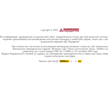
copyright © 2005
Вся информация, размещенная на данном веб-сайте, предназначена только для персонального исполь
подлежит дальнейшему воспроизведению или распространению в какой-либо форме, иначе как с пи
разрешения редакции ИД "Парадигма"
При полном или частичном использовании материалов активная ссылка на сайт обязательн
Электронное периодическое издание "Интернет-сайт "Лента тысячелетия" (www. 1000kzn.ru
свидетельство о регистрации СМИ Эл 77-8898 от 23 сентября 2004 года.
Выдано Федеральной службой по надзору за соблюдением законодательства в сфере массовых комм
охране культурного наследия.
info@
Пишите нам
1000kzn
.
ru