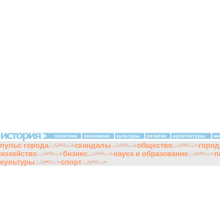
политики
экономики
культуры
религии
архитектуры
ин
пульс города
скандалы
общество
город
хозяйство
бизнес
наука и образование
п
культуры
спорт