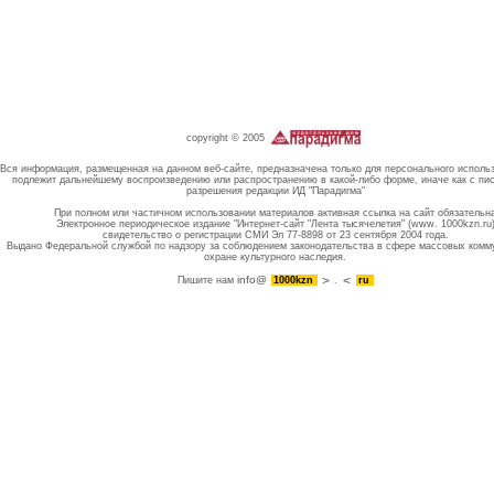
copyright © 2005
Вся информация, размещенная на данном веб-сайте, предназначена только для персонального исполь
подлежит дальнейшему воспроизведению или распространению в какой-либо форме, иначе как с пи
разрешения редакции ИД "Парадигма"
При полном или частичном использовании материалов активная ссылка на сайт обязательн
Электронное периодическое издание "Интернет-сайт "Лента тысячелетия" (www. 1000kzn.ru
свидетельство о регистрации СМИ Эл 77-8898 от 23 сентября 2004 года.
Выдано Федеральной службой по надзору за соблюдением законодательства в сфере массовых комм
охране культурного наследия.
info@
Пишите нам
1000kzn
.
ru