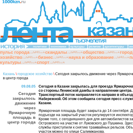
политики
экономики
культуры
религии
архитектуры
ин
пульс города
скандалы
общество
город
хозяйство
бизнес
наука и образование
п
культуры
спорт
Казань
\
городское хозяйство
\
Сегодня закрылось движение через Ярмаро
в центр города
09.08.05
Сегодня в Казани закрылась для проезда Ярмарочн
со стороны Ленинской дамбы в направлении центра.
Сегодня
Транспортный поток направляется направо в объезд
закрылось
Набережной. Об этом сообщила сегодня пресс-слу
движение
Казани.
через
Ярмарочная площадь будет закрыта до 14 сентября. 
Ярмарочную
подъезде на закрытый участок регулируется инспекто
площадь в
Кроме того, с сегодняшнего дня для автомобилистов з
центр города
Островского на участке от Луковского до Пушкина. Зде
службы приступили к снятию трамвайных рельсов. Об
участок можно по улице Салимжанова.