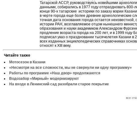
Татарской АССР, руководствуясь новейшими археолог
данными, собирались в 1977 году отпраздновать 800-л
конце 90-х татарские историки по заказу мэрии Казан
в черте города еще более древние археологические сл
точная дата основания города остается неизвестной,
истории РАН, возглавляемое отцом нынешнего минист
образования и науки академиком Александром Фурсен
продление возраста города на 200 лет, и в 1999 году 
подписал указ о праздновании тысячелетия Казани в 2
всех изданных энциклопедических справочниках основ
относят к XIII веку.
Читайте также
Мотосезон в Казани
«Несмотря на все сложности, мы не свернули ни одну программу»
Работы по программе «Наш двор» продолжаются
Водозабор «Мирный» модернизируют
На входе в Ленинский сад разобрали старое покрытие
все ст