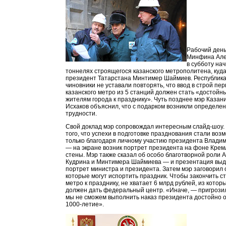
Рабочий день
Минфина Але
в субботу на
тоннелях строящегося казанского метрополитена, куда
президент Татарстана Минтимер Шаймиев. Республик
чиновники не уставали повторять, что ввод в строй пе
казанского метро из 5 станций должен стать «достой
жителям города к празднику». Чуть позднее мэр Казан
Исхаков объяснил, что с подарком возникли определе
трудности.
Свой доклад мэр сопровождал интересным слайд-шоу. 
того, что успехи в подготовке празднования стали во
только благодаря личному участию президента Влади
— на экране возник портрет президента на фоне Крем
стены. Мэр также сказал об особо благотворной роли 
Кудрина и Минтимера Шаймиева — и презентация выд
портрет министра и президента. Затем мэр заговорил 
которые могут испортить праздник. Чтобы закончить с
метро к празднику, не хватает 6 млрд рублей, из котор
должен дать федеральный центр. «Иначе, — пригрози
мы не сможем выполнить наказ президента достойно 
1000-летие».