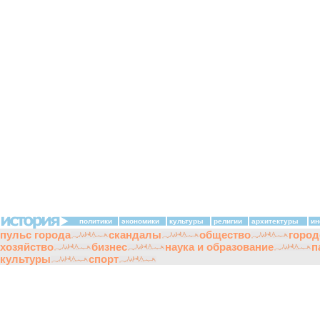
политики
экономики
культуры
религии
архитектуры
ин
пульс города
скандалы
общество
город
хозяйство
бизнес
наука и образование
п
культуры
спорт