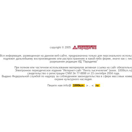
copyright © 2005
Вся информация, размещенная на данном веб-сайте, предназначена только для персонального исполь
подлежит дальнейшему воспроизведению или распространению в какой-либо форме, иначе как с пи
разрешения редакции ИД "Парадигма"
При полном или частичном использовании материалов активная ссылка на сайт обязательн
Электронное периодическое издание "Интернет-сайт "Лента тысячелетия" (www. 1000kzn.ru
свидетельство о регистрации СМИ Эл 77-8898 от 23 сентября 2004 года.
Выдано Федеральной службой по надзору за соблюдением законодательства в сфере массовых комм
охране культурного наследия.
info@
Пишите нам
1000kzn
.
ru