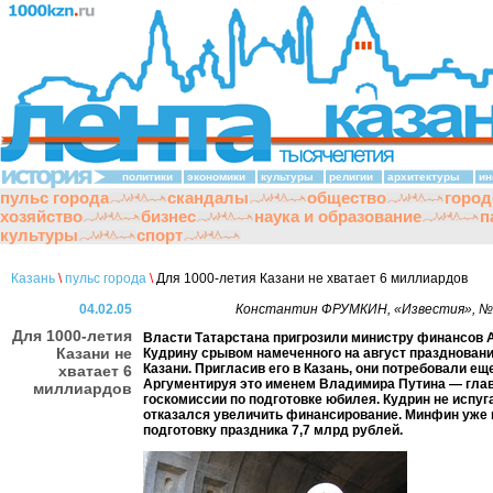
политики
экономики
культуры
религии
архитектуры
ин
пульс города
скандалы
общество
город
хозяйство
бизнес
наука и образование
п
культуры
спорт
Казань
\
пульс города
\
Для 1000-летия Казани не хватает 6 миллиардов
04.02.05
Константин ФРУМКИН, «Известия», №16
Для 1000-летия
Власти Татарстана пригрозили министру финансов
Казани не
Кудрину срывом намеченного на август праздновани
Казани. Пригласив его в Казань, они потребовали еще
хватает 6
Аргументируя это именем Владимира Путина — гла
миллиардов
госкомиссии по подготовке юбилея. Кудрин не испуг
отказался увеличить финансирование. Минфин уже
подготовку праздника 7,7 млрд рублей.