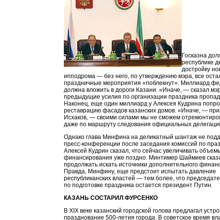
Госказна дол
республике д
достройку но
ипподрома — без него, по утверждению мэра, все ост
праздничные мероприятия «поблекнут». Миллиард ф
должна вложить в дороги Казани. «Иначе, — сказал мэ
предыдущие усилия по организации праздника пропад
Наконец, еще один миллиард у Алексея Кудрина попро
реставрацию фасадов казанских домов. «Иначе, — при
Исхаков, — своими силами мы не сможем отремонтир
даже по маршруту следования официальных делегаци
Однако глава Минфина на деликатный шантаж не подд
пресс-конференции после заседания комиссий по пра
Алексей Кудрин сказал, что сейчас увеличивать объе
финансирования уже поздно. Минтимер Шаймиев сказа
продолжать искать источники дополнительного финан
Правда, Минфину, еще предстоит испытать давление
республиканских властей — тем более, что председат
по подготовке праздника остается президент Путин.
КАЗАНЬ СОСТАРИЛ ФУРСЕНКО
В XIX веке казанский городской голова предлагал устро
празднование 500-летия города. В советское время вл