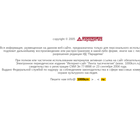
copyright © 2005
Вся информация, размещенная на данном веб-сайте, предназначена только для персонального исполь
подлежит дальнейшему воспроизведению или распространению в какой-либо форме, иначе как с пи
разрешения редакции ИД "Парадигма"
При полном или частичном использовании материалов активная ссылка на сайт обязательн
Электронное периодическое издание "Интернет-сайт "Лента тысячелетия" (www. 1000kzn.ru
свидетельство о регистрации СМИ Эл 77-8898 от 23 сентября 2004 года.
Выдано Федеральной службой по надзору за соблюдением законодательства в сфере массовых комм
охране культурного наследия.
info@
Пишите нам
1000kzn
.
ru