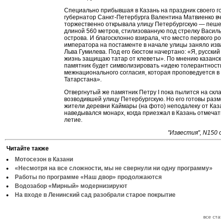
Специально прибывшая в Казань на праздник своего г
губернатор Санкт-Петербурга Валентина Матвиенко в
торжественно открывала улицу Петербургскую — пеш
длиной 560 метров, стилизованную под стрелку Василь
острова. И благосклонно взирала, что место первого р
императора на постаменте в начале улицы заняло изв
Льва Гумилева. Под его бюстом начертано: «Я, русский
жизнь защищаю татар от клеветы». По мнению казанск
памятник будет символизировать «идею толерантност
межнационального согласия, которая проповедуется в
Татарстана».
Отвергнутый же памятник Петру I пока пылится на скл
возводившей улицу Петербургскую. Но его готовы разм
жители деревни Каймары (на фото) неподалеку от Каз
наведывался монарх, когда приезжал в Казань отмечать
летие.
"Известия", N150 
Читайте также
Мотосезон в Казани
«Несмотря на все сложности, мы не свернули ни одну программу»
Работы по программе «Наш двор» продолжаются
Водозабор «Мирный» модернизируют
На входе в Ленинский сад разобрали старое покрытие
все ст