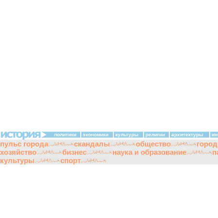
политики
экономики
культуры
религии
архитектуры
ин
пульс города
скандалы
общество
город
хозяйство
бизнес
наука и образование
п
культуры
спорт