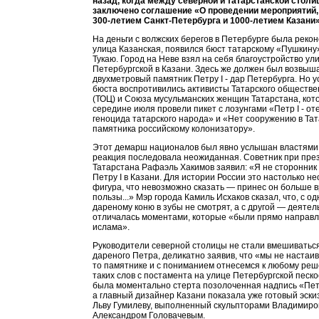
назад, когда между северной и татарстанской стол
заключено соглашение «О проведении мероприятий,
300-летием Санкт-Петербурга и 1000-летием Казани»
На деньги с волжских берегов в Петербурге была реко
улица Казанская, появился бюст татарскому «Пушкину
Тукаю. Город на Неве взял на себя благоустройство ул
Петербургской в Казани. Здесь же должен был возвыш
двухметровый памятник Петру I - дар Петербурга. Но у
бюста воспротивились активисты Татарского обществе
(ТОЦ) и Союза мусульманских женщин Татарстана, кот
середине июля провели пикет с лозунгами «Петр I - от
геноцида татарского народа» и «Нет сооружению в Та
памятника российскому колонизатору».
Этот демарш националов был явно услышан властями 
реакция последовала неожиданная. Советник при пре
Татарстана Рафаэль Хакимов заявил: «Я не сторонник
Петру I в Казани. Для истории России это настолько н
фигура, что невозможно сказать — принес он больше 
пользы...» Мэр города Камиль Исхаков сказал, что, с о
дареному коню в зубы не смотрят, а с другой — деяте
отличалась моментами, которые «были прямо направ
ислама».
Руководители северной столицы не стали вмешиваться
дареного Петра, деликатно заявив, что «мы не настаив
то памятнике и с пониманием отнесемся к любому ре
таких слов с постамента на улице Петербургской песк
была моментально стерта позолоченная надпись «Пет
а главный дизайнер Казани показала уже готовый эски
Льву Гумилеву, выполненный скульпторами Владимиро
Александром Головачевым.