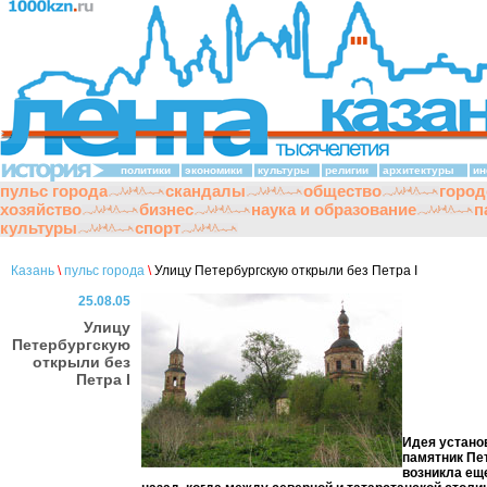
политики
экономики
культуры
религии
архитектуры
ин
пульс города
скандалы
общество
город
хозяйство
бизнес
наука и образование
п
культуры
спорт
Казань
\
пульс города
\
Улицу Петербургскую открыли без Петра I
25.08.05
Улицу
Петербургскую
открыли без
Петра I
Идея устано
памятник Пет
возникла еще