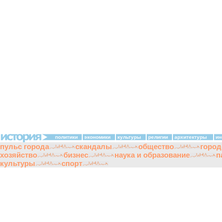
политики
экономики
культуры
религии
архитектуры
ин
пульс города
скандалы
общество
город
хозяйство
бизнес
наука и образование
п
культуры
спорт