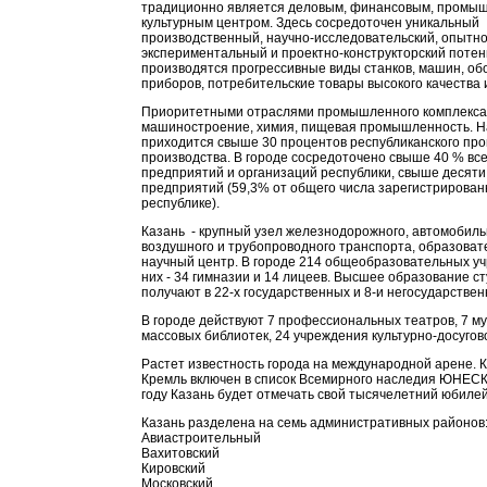
традиционно является деловым, финансовым, промы
культурным центром. Здесь сосредоточен уникальный
производственный, научно-исследовательский, опытно
экспериментальный и проектно-конструкторский потен
производятся прогрессивные виды станков, машин, об
приборов, потребительские товары высокого качества и
Приоритетными отраслями промышленного комплекса
машиностроение, химия, пищевая промышленность. Н
приходится свыше 30 процентов республиканского п
производства. В городе сосредоточено свыше 40 % вс
предприятий и организаций республики, свыше десяти
предприятий (59,3% от общего числа зарегистрирован
республике).
Казань - крупный узел железнодорожного, автомобильн
воздушного и трубопроводного транспорта, образоват
научный центр. В городе 214 общеобразовательных уч
них - 34 гимназии и 14 лицеев. Высшее образование с
получают в 22-х государственных и 8-и негосударстве
В городе действуют 7 профессиональных театров, 7 му
массовых библиотек, 24 учреждения культурно-досугово
Растет известность города на международной арене. 
Кремль включен в список Всемирного наследия ЮНЕСК
году Казань будет отмечать свой тысячелетний юбилей
Казань разделена на семь административных районов
Авиастроительный
Вахитовский
Кировский
Московский