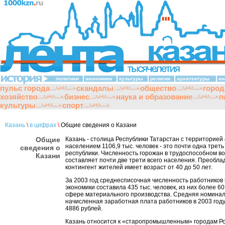
политики
экономики
культуры
религии
архитектуры
ин
пульс города
скандалы
общество
город
хозяйство
бизнес
наука и образование
п
культуры
спорт
Казань
\
в цифрах
\
Общие сведения о Казани
Общие
Казань - столица Республики Татарстан с территорией 4
населением 1106,9 тыс. человек - это почти одна трет
сведения о
республики. Численность горожан в трудоспособном в
Казани
составляет почти две трети всего населения. Преобл
контингент жителей имеет возраст от 40 до 50 лет.
За 2003 год среднесписочная численность работников 
экономики составила 435 тыс. человек, из них более 60
сфере материального производства. Средняя номина
начисленная заработная плата работников в 2003 год
4886 рублей.
Казань относится к «старопромышленным» городам Ро