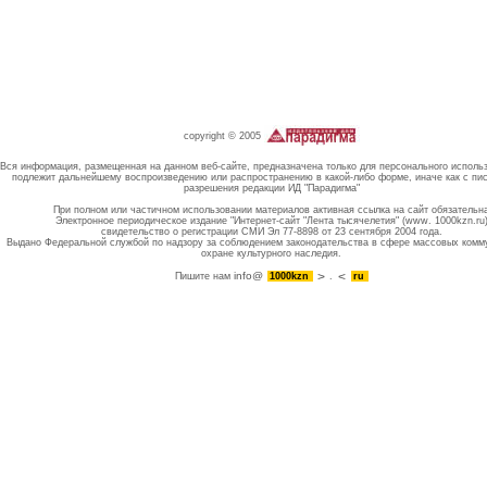
copyright © 2005
Вся информация, размещенная на данном веб-сайте, предназначена только для персонального исполь
подлежит дальнейшему воспроизведению или распространению в какой-либо форме, иначе как с пи
разрешения редакции ИД "Парадигма"
При полном или частичном использовании материалов активная ссылка на сайт обязательн
Электронное периодическое издание "Интернет-сайт "Лента тысячелетия" (www. 1000kzn.ru
свидетельство о регистрации СМИ Эл 77-8898 от 23 сентября 2004 года.
Выдано Федеральной службой по надзору за соблюдением законодательства в сфере массовых комм
охране культурного наследия.
info@
Пишите нам
1000kzn
.
ru