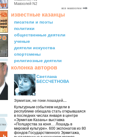
Мавзолей N2
все мавзолеи
известные казанцы
писатели и поэты
политики
общественные деятели
ученые
деятели искусства
спортсмены
религиозные деятели
колонка авторов
Светлана
БЕССЧЕТНОВА
Эрмитаж, не гони лошадей…
Культурным событием недели в
республике обещала стать открывшаяся
в последних числах января в центре
«Эрмитаж-Казань» выставка
«Полцарства за коня… Лошадь в
ства
мировой культуре». 600 экспонатов из 80
фондов Государственного Эрмитажа,