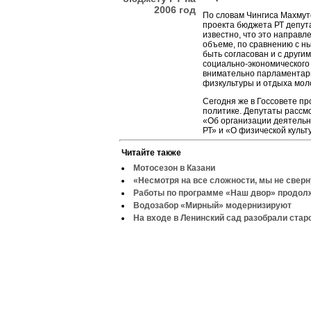
2006 год
По словам Чингиса Махмут
проекта бюджета РТ депут
известно, что это направ
объеме, по сравнению с н
быть согласован и с други
социально-экономического 
внимательно парламентари
физкультуры и отдыха мол
Сегодня же в Госсовете п
политике. Депутаты рассмо
«Об организации деятельно
РТ» и «О физической культ
Читайте также
Мотосезон в Казани
«Несмотря на все сложности, мы не свер
Работы по программе «Наш двор» продо
Водозабор «Мирный» модернизируют
На входе в Ленинский сад разобрали стар