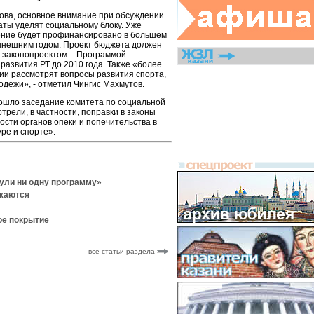
ова, основное внимание при обсуждении
аты уделят социальному блоку. Уже
ление будет профинансировано в большем
ынешним годом. Проект бюджета должен
м законопроектом – Программой
развития РТ до 2010 года. Также «более
и рассмотрят вопросы развития спорта,
одежи», - отметил Чингис Махмутов.
рошло заседание комитета по социальной
трели, в частности, поправки в законы
сти органов опеки и попечительства в
уре и спорте».
нули ни одну программу»
лжаются
ое покрытие
все статьи раздела