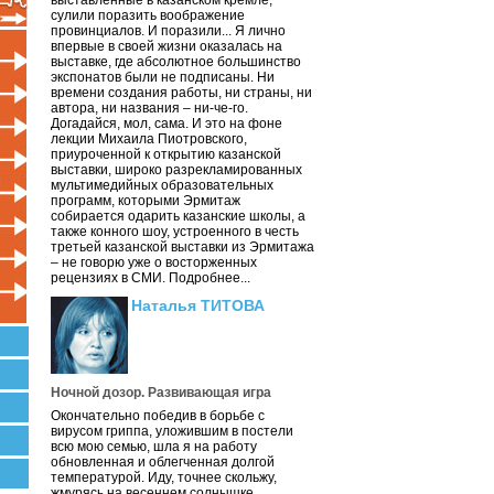
выставленные в казанском кремле,
сулили поразить воображение
провинциалов. И поразили... Я лично
впервые в своей жизни оказалась на
выставке, где абсолютное большинство
экспонатов были не подписаны. Ни
времени создания работы, ни страны, ни
автора, ни названия – ни-че-го.
Догадайся, мол, сама. И это на фоне
лекции Михаила Пиотровского,
приуроченной к открытию казанской
выставки, широко разрекламированных
мультимедийных образовательных
программ, которыми Эрмитаж
собирается одарить казанские школы, а
также конного шоу, устроенного в честь
третьей казанской выставки из Эрмитажа
– не говорю уже о восторженных
рецензиях в СМИ. Подробнее...
Наталья ТИТОВА
Ночной дозор. Развивающая игра
Окончательно победив в борьбе с
вирусом гриппа, уложившим в постели
всю мою семью, шла я на работу
обновленная и облегченная долгой
температурой. Иду, точнее скольжу,
жмурясь на весеннем солнышке.