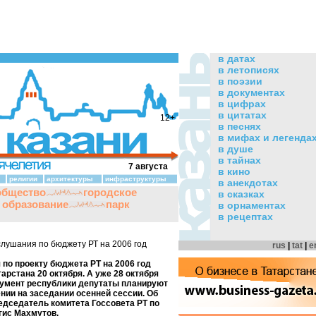
в датах
в летописях
в поэзии
в документах
в цифрах
в цитатах
12+
в песнях
в мифах и легенда
в душе
в тайнах
7 августа
в кино
религии
архитектуры
инфраструктуры
в анекдотах
общество
городское
в сказках
и образование
парк
в орнаментах
в рецептах
слушания по бюджету РТ на 2006 год
rus
|
tat
|
e
по проекту бюджета РТ на 2006 год
тарстана 20 октября. А уже 28 октября
умент республики депутаты планируют
нии на заседании осенней сессии. Об
едседатель комитета Госсовета РТ по
гис Махмутов.