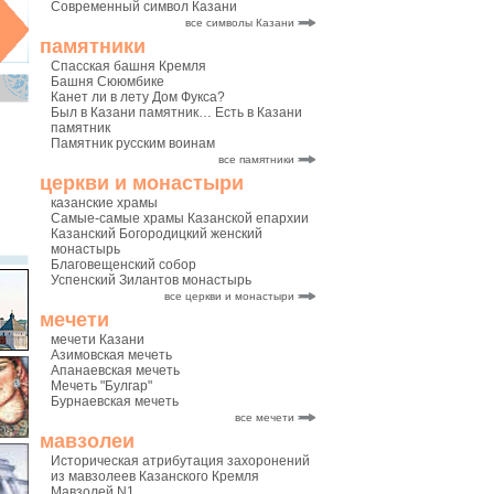
Современный символ Казани
все символы Казани
памятники
Спасская башня Кремля
Башня Сююмбике
Канет ли в лету Дом Фукса?
Был в Казани памятник… Есть в Казани
памятник
Памятник русским воинам
все памятники
церкви и монастыри
казанские храмы
Самые-самые храмы Казанской епархии
Казанский Богородицкий женский
монастырь
Благовещенский собор
Успенский Зилантов монастырь
все церкви и монастыри
мечети
мечети Казани
Азимовская мечеть
Апанаевская мечеть
Мечеть "Булгар"
Бурнаевская мечеть
все мечети
мавзолеи
Историческая атрибутация захоронений
из мавзолеев Казанского Кремля
Мавзолей N1