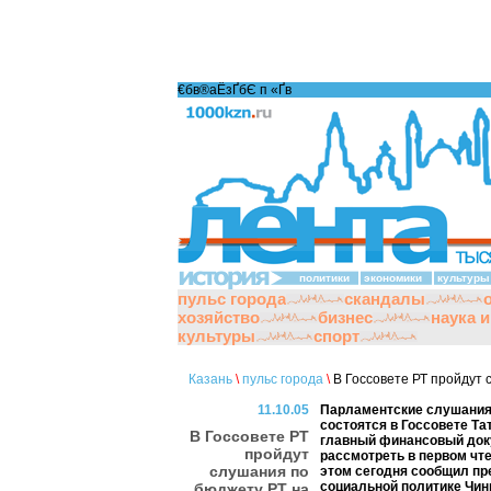
€бв®аЁзҐбЄ п «Ґ­в
политики
экономики
культуры
пульс города
скандалы
хозяйство
бизнес
наука 
культуры
спорт
Казань
\
пульс города
\
В Госсовете РТ пройдут 
11.10.05
Парламентские слушания 
состоятся в Госсовете Та
В Госсовете РТ
главный финансовый док
пройдут
рассмотреть в первом чте
слушания по
этом сегодня сообщил пр
социальной политике Чин
бюджету РТ на