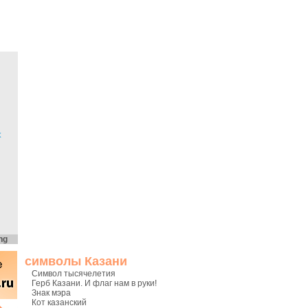
х
ng
символы Казани
Символ тысячелетия
Герб Казани. И флаг нам в руки!
Знак мэра
Кот казанский