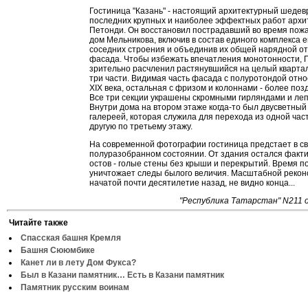
Гостиница "Казань" - настоящий архитектурный шедевр
последних крупных и наиболее эффектных работ арх
Петонди. Он восстановил пострадавший во время пожа
дом Мельникова, включив в состав единого комплекса 
соседних строения и объединив их общей нарядной о
фасада. Чтобы избежать впечатления монотонности, 
зрительно расчленил растянувшийся на целый квартал
три части. Видимая часть фасада с полуротондой отно
XIX века, остальная с фризом и колоннами - более поз
Все три секции украшены скромными гирляндами и ле
Внутри дома на втором этаже когда-то был двусветный 
галереей, которая служила для перехода из одной час
другую по третьему этажу.
На современной фотографии гостиница предстает в с
полуразобранном состоянии. От здания остался факт
остов - голые стены без крыши и перекрытий. Время п
уничтожает следы былого величия. Масштабной рекон
начатой почти десятилетие назад, не видно конца...
"Республика Татарстан" N211 
Читайте также
Спасская башня Кремля
Башня Сююмбике
Канет ли в лету Дом Фукса?
Был в Казани памятник… Есть в Казани памятник
Памятник русским воинам