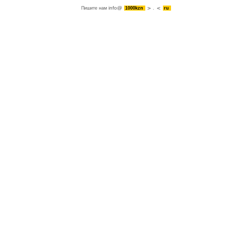
info@
Пишите нам
1000kzn
.
ru