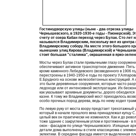
Гостинодворскую улицы (ныне - два отрезка улицы
Чернышевского, в 1920-1930-е годы - Пионерской). Э
счету от озера Кабан переход через Булак. Сто лет 
назывался Владимирским, поскольку вел из центра 
Владимирскому собору. На месте этого большого хр
нынешних улиц Кирова (Владимирской) и Чернышев
стоит большая "сталинка", окрашенная в ярко-зелен
Мосты через Булак стали привычными глазу сооружен
обеспечивают активное транспортное движение. Пять 
кроме каменного Лебедевского (возведенного в 1906 го
перестроены в 1940-1950-е годы по проекту У.Алпаров
Е.Брудного на основе железобетонных конструкций. А 
это были деревянные сооружения, которые часто раз
ледоходе или от интенсивной эксплуатации. Их бескон
как указывают архивные документы, дорого обходился 
казне. К тому же Владимирский мост приходилось возв
особо прочных пород дерева, ведь по нему ходил трам
По левую руку от моста взору предстает трехэтажный 
который в начале прошлого века принадлежал купцу С
целый век он практически не изменился. Как и до рево
тоже здание с закругленным углом и протяженным - в 
окон - фасадом по улице Чернышевского. Изящные ар
детали дома выполнены в стиле классицизма с элеме
эклектики. В середине фасада имеется выделенная пло