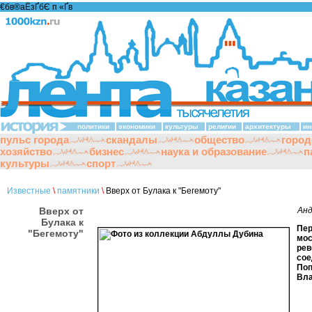
€бв®аЁзҐбЄ п «Ґ­в
политики
экономики
культуры
религии
архитектуры
ин
пульс города
скандалы
общество
город
хозяйство
бизнес
наука и образование
п
культуры
спорт
Известные
\
памятники
\
Вверх от Булака к "Бегемоту"
Вверх от
Ан
Булака к
Пер
"Бегемоту"
мос
ре
сое
Поп
Вла