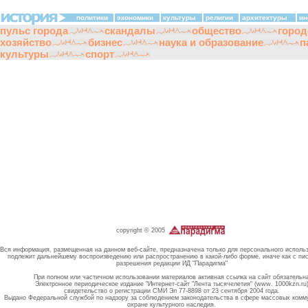
политики
экономики
культуры
религии
архитектуры
ин
пульс города
скандалы
общество
город
хозяйство
бизнес
наука и образование
п
культуры
спорт
copyright © 2005
Вся информация, размещенная на данном веб-сайте, предназначена только для персонального исполь
подлежит дальнейшему воспроизведению или распространению в какой-либо форме, иначе как с пи
разрешения редакции ИД "Парадигма"
При полном или частичном использовании материалов активная ссылка на сайт обязательн
Электронное периодическое издание "Интернет-сайт "Лента тысячелетия" (www. 1000kzn.ru
свидетельство о регистрации СМИ Эл 77-8898 от 23 сентября 2004 года.
Выдано Федеральной службой по надзору за соблюдением законодательства в сфере массовых комм
охране культурного наследия.