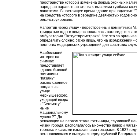
пространстве которой изменена форма оконных наличн
нарядная парапетная стенка с высокими тумбами-све
лопатками. В настоящее время здание принадлежит "Т
на средства которого в середине девяностых годов он
реконструировано.
Напротив через улицу - перестроенный дом купчихи М
тридцатые годы в нем располагалась, как свидетельств
амбулатория "Таткустпромстраха". Что это за организа
определить сложно. Ясно лишь, что на изображении - 
немногих медицинских учреждений для советских служ
Наибольший
интерес на
снимках
представляет
здание бывшей
гостиницы
"Казань",
расположенное
поодаль на
улице
Чернышевского,
уходящей вверх
к "Бегемоту" -
ныне
Национальному
музею РТ. До
революции на первом этаже гостиницы, служившей це
жизни города, располагалось множество лавок и магаз
торговали самыми изысканными товарами. В 1927 году
останавливался и выступал перед публикой Владимир 