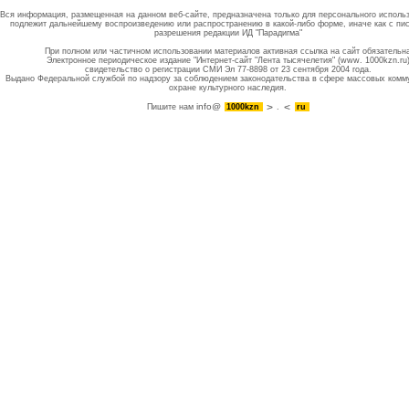
Вся информация, размещенная на данном веб-сайте, предназначена только для персонального исполь
подлежит дальнейшему воспроизведению или распространению в какой-либо форме, иначе как с пи
разрешения редакции ИД "Парадигма"
При полном или частичном использовании материалов активная ссылка на сайт обязательн
Электронное периодическое издание "Интернет-сайт "Лента тысячелетия" (www. 1000kzn.ru
свидетельство о регистрации СМИ Эл 77-8898 от 23 сентября 2004 года.
Выдано Федеральной службой по надзору за соблюдением законодательства в сфере массовых комм
охране культурного наследия.
info@
Пишите нам
1000kzn
.
ru