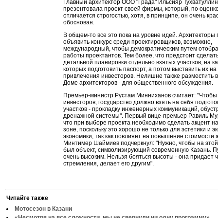
Главный архитектор ООО "Града" Ильсияр Тухватулли
презентовала проект своей фирмы, который, по оценк
отличается строгостью, хотя, в принципе, он очень кра
обоснован.
В общем-то все это пока на уровне идей. Архитекторы
объявить конкурс среди проектировщиков, возможно,
международный, чтобы демократическим путем отобр
работы проектантов. Тем более, что предстоит сделат
детальной планировки отдельно взятых участков, на к
которых подготовить паспорт, а потом выставить их на 
привлечения инвесторов. Нелишне также разместить в
Доме архитекторов - для общественного обсуждения.
Премьер-министр Рустам Минниханов считает: "Чтобы
инвесторов, государство должно взять на себя подгот
участков - прокладку инженерных коммуникаций, обуст
дренажной системы". Первый вице-премьер Равиль Му
что при выборе проекта необходимо сделать акцент н
зоне, поскольку это хорошо не только для эстетики и эк
экономики, так как повлияет на повышение стоимости 
Минтимер Шаймиев подчеркнул: "Нужно, чтобы на это
был объект, символизирующий современную Казань. Пу
очень высоким. Нельзя бояться высоты - она придает 
стремления, делает его другим".
Читайте также
Мотосезон в Казани
«Несмотря на все сложности, мы не свернули ни одну программу»