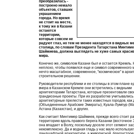
преобразилась -
построено немало
объектов, ставших
украшением
города. Но время
не стоит на месте,
к тому же в Казани
остаются
территории,
которые совсем не
радуют глаз, но тем не менее находятся в видных м
столица, по словам Президента Татарстана Минтим
Шаймиева, должна выглядеть не хуже самых краси
мира.
Конечно же, символом Казани был и остается Кремль.
неплохо, чтобы появился еще и символ современного 
нечто масштабное, современное, "космическое" в архи
строительном решении.
Руководители республики и ее столицы в этом плане 
вчера в Казанском Кремле они встретились с видными
архитекторами Татарстана, которые презентовали сво
грандиозные проекты. При их разработке учитывались
архитектурные прелести таких известных городов, как
(Объединенные Арабские Эмираты), Куала-Лумпур (Ма
Астана (Казахстан), и других.
Как считает Минтимер Шаймиев, прежде всего стоит р
территорию вдоль правого берега Казанки (восточное З
она впадает в Волгу, поскольку доселе этот сегмент за
некомплексно. Да и водная гладь у нас мало используе
ландшафтной архитектуре, а живописной, благоустрое