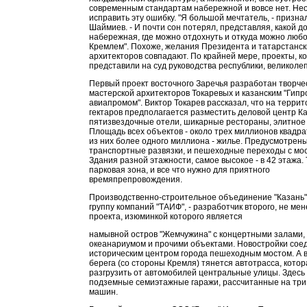
современным стандартам набережной и вовсе нет. Не
исправить эту ошибку. "Я большой мечтатель, - призн
Шаймиев. - И почти сон потерял, представляя, какой д
набережная, где можно отдохнуть и откуда можно люб
Кремлем". Похоже, желания Президента и татарстанск
архитекторов совпадают. По крайней мере, проекты, к
представили на суд руководства республики, великоле
Первый проект восточного Заречья разработан творче
мастерской архитекторов Токаревых и казанским "Гип
авиапромом". Виктор Токарев рассказал, что на террит
гектаров предполагается разместить деловой центр Ка
пятизвездочные отели, шикарные рестораны, элитное
Площадь всех объектов - около трех миллионов квадра
из них более одного миллиона - жилье. Предусмотрены
транспортные развязки, и пешеходные переходы с мо
Здания разной этажности, самое высокое - в 42 этажа. 
парковая зона, и все что нужно для приятного
времяпрепровождения.
Производственно-строительное объединение "Казань"
группу компаний "ТАИФ", - разработчик второго, не ме
проекта, изюминкой которого является
намывной остров "Жемчужина" с концертными залами,
океанариумом и прочими объектами. Новостройки сое
историческим центром города пешеходным мостом. А в
берега (со стороны Кремля) тянется автотрасса, кото
разгрузить от автомобилей центральные улицы. Здесь
подземные семиэтажные гаражи, рассчитанные на три
машин.