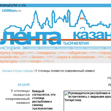
€бв®аЁзҐбЄ п «Ґ­в
политики
экономики
культуры
религии
архитектуры
ин
пульс города
скандалы
общество
город
хозяйство
бизнес
наука и образование
п
культуры
спорт
Казань
\
пульс города
\
У столицы появится современный символ
ст
24.10.05
Ир
У столицы
Каждый
появится
согласится, что
столица
современный
республики к
символ
своему
тысячелетию