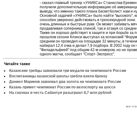
- сказал главный тренер «УНИКСа» Станислав Еремин. 
получили дополнительную информацию об американце
выводу, что именно такого плана баскетболист нам и н
Основной задачей «УНИКСа» было найти "высокого", 
способен уверенно действовать в трехсекундной зоне.
очень длинные и быстрые руки. Он может забивать мяч
продавливая соперника спиной, так и атакуя со средне
Также он хорошо действует в защите и при борьбе за п
прошлом сезоне Клэнси выступал за испанский "Форум",
среднем он проводил на площадке 32 минуты, в течен
набирал 12,4 очка и делал 7,9 подбора. В 2002 году о
"Филадельфией" под общим 42-м номером, но не прове
одного матча, сообщает "Спорт-Экспресс".
Читайте также
Казанские гребцы завоевали три медали на чемпионате России
Воспитанницы казанской школы гребли взяли бронзу
Даниел Маринов завоевал два золота на чемпионате России
Казань примет чемпионат России по велоспорту на шоссе
На скачках в честь Сабантуя разыграют 8,7 млн рублей
все ст