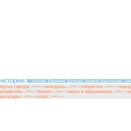
политики
экономики
культуры
религии
архитектуры
ин
пульс города
скандалы
общество
город
хозяйство
бизнес
наука и образование
п
культуры
спорт