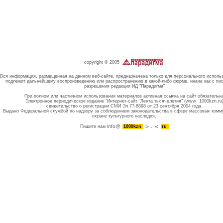
copyright © 2005
Вся информация, размещенная на данном веб-сайте, предназначена только для персонального исполь
подлежит дальнейшему воспроизведению или распространению в какой-либо форме, иначе как с пи
разрешения редакции ИД "Парадигма"
При полном или частичном использовании материалов активная ссылка на сайт обязательн
Электронное периодическое издание "Интернет-сайт "Лента тысячелетия" (www. 1000kzn.ru
свидетельство о регистрации СМИ Эл 77-8898 от 23 сентября 2004 года.
Выдано Федеральной службой по надзору за соблюдением законодательства в сфере массовых комм
охране культурного наследия.
info@
Пишите нам
1000kzn
.
ru