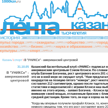
политики
экономики
культуры
религии
архитектуры
ин
пульс города
скандалы
общество
город
хозяйство
бизнес
наука и образование
п
культуры
спорт
Казань
\
спорт
\
В "УНИКСе" - американский центровой
31.10.05
Казанский баскетбольный клуб «УНИКС» подписал к
американским центровым Сэмом Клэнси. По словам
В "УНИКСе" -
клуба Евгения Богачева, рост центрового всего 201 
американский
это не в коей мере не смущает клуб. "Нам предлагал
центровой
кандидатов на позицию пятого "номера", рост некот
составлял 212 сантиметров, однако после тщательн
статистики и видеозаписей с играми Клэнси наш вы
именно на этого игрока, - заявил Богачев. - Клэнси 
внимание своей мощью, отлаженным броском с бли
средней дистанции. Кроме того, он еще и хорош на п
"Когда мы впервые получили профайл Клэнси, то, коне
немного смущены тем, что его рост составляет всего 2