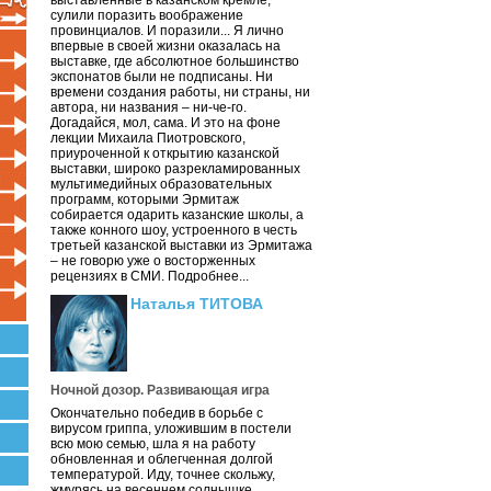
выставленные в казанском кремле,
сулили поразить воображение
провинциалов. И поразили... Я лично
впервые в своей жизни оказалась на
выставке, где абсолютное большинство
экспонатов были не подписаны. Ни
времени создания работы, ни страны, ни
автора, ни названия – ни-че-го.
Догадайся, мол, сама. И это на фоне
лекции Михаила Пиотровского,
приуроченной к открытию казанской
выставки, широко разрекламированных
мультимедийных образовательных
программ, которыми Эрмитаж
собирается одарить казанские школы, а
также конного шоу, устроенного в честь
третьей казанской выставки из Эрмитажа
– не говорю уже о восторженных
рецензиях в СМИ. Подробнее...
Наталья ТИТОВА
Ночной дозор. Развивающая игра
Окончательно победив в борьбе с
вирусом гриппа, уложившим в постели
всю мою семью, шла я на работу
обновленная и облегченная долгой
температурой. Иду, точнее скольжу,
жмурясь на весеннем солнышке.