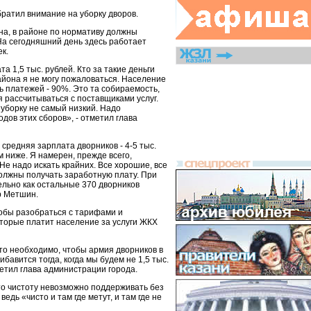
обратил внимание на уборку дворов.
а, в районе по нормативу должны
На сегодняшний день здесь работает
к.
та 1,5 тыс. рублей. Кто за такие деньги
айона я не могу пожаловаться. Население
ь платежей - 90%. Это та собираемость,
 рассчитываться с поставщиками услуг.
уборку не самый низкий. Надо
дов этих сборов», - отметил глава
 средняя зарплата дворников - 4-5 тыс.
м ниже. Я намерен, прежде всего,
 Не надо искать крайних. Все хорошие, все
должны получать заработную плату. При
тельно как остальные 370 дворников
р Метшин.
чтобы разобраться с тарифами и
оторые платит население за услуги ЖКХ
то необходимо, чтобы армия дворников в
бавится тогда, когда мы будем не 1,5 тыс.
метил глава администрации города.
что чистоту невозможно поддерживать без
ведь «чисто и там где метут, и там где не