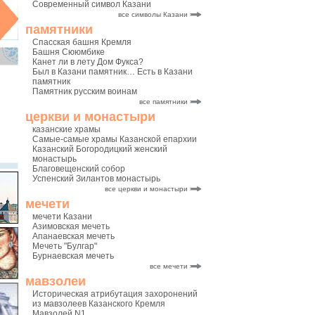
Современный символ Казани
все символы Казани
памятники
Спасская башня Кремля
Башня Сююмбике
Канет ли в лету Дом Фукса?
Был в Казани памятник… Есть в Казани
памятник
Памятник русским воинам
все памятники
церкви и монастыри
казанские храмы
Самые-самые храмы Казанской епархии
Казанский Богородицкий женский
монастырь
Благовещенский собор
Успенский Зилантов монастырь
все церкви и монастыри
мечети
мечети Казани
Азимовская мечеть
Апанаевская мечеть
Мечеть "Булгар"
Бурнаевская мечеть
все мечети
мавзолеи
Историческая атрибутация захоронений
из мавзолеев Казанского Кремля
Мавзолей N1