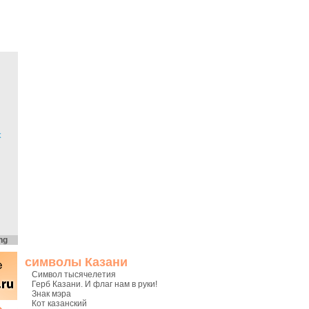
х
ng
символы Казани
Символ тысячелетия
Герб Казани. И флаг нам в руки!
Знак мэра
Кот казанский