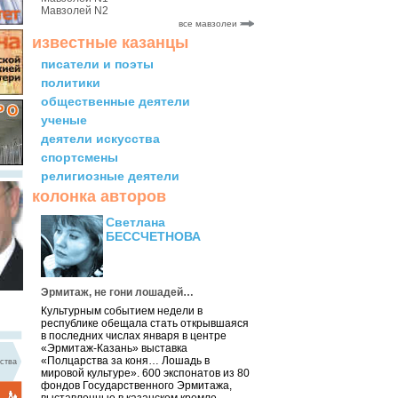
Мавзолей N2
все мавзолеи
известные казанцы
писатели и поэты
политики
общественные деятели
ученые
деятели искусства
спортсмены
религиозные деятели
колонка авторов
Светлана
БЕССЧЕТНОВА
Эрмитаж, не гони лошадей…
Культурным событием недели в
республике обещала стать открывшаяся
в последних числах января в центре
«Эрмитаж-Казань» выставка
«Полцарства за коня… Лошадь в
ства
мировой культуре». 600 экспонатов из 80
фондов Государственного Эрмитажа,