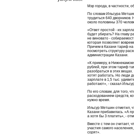
Мэр города, в частности, 
По словам Ильсура Метшин
трудиться 640 дворников. 
около половины 370 челове
«Ответ простой - их зарпла
будет убирать? На главу р
не виновато - собираемост
которая позволяет вовремя
Причем в Казани тариф на 
посмотреть структуру расхо
администрации Казани.
«К примеру, в Нижнекамске
рублей, при этом тариф та
разобраться в этих вещах.
хотят работать. Но люди 
зарплате в 1,5 тыс. удиви
работают», - сказал Ильсу
По его словам, для того, 
расходованием средств, к
нужно время.
Ильсур Метшин отметил, ч
Казани прибавилась. «А при
а хотя бы 3 платить», - от
Вместе с тем он считает, 
участия самого населения, 
сорят».