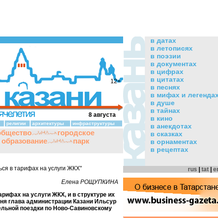
в датах
в летописях
в поэзии
в документах
в цифрах
в цитатах
12+
в песнях
в мифах и легенда
в душе
в тайнах
8 августа
в кино
религии
архитектуры
инфраструктуры
в анекдотах
общество
городское
в сказках
и образование
парк
в орнаментах
в рецептах
ся в тарифах на услуги ЖКХ"
rus
|
tat
|
e
Елена РОЩУПКИНА
арифах на услуги ЖКХ, и в структуре их
дня глава администрации Казани Ильсур
льной поездки по Ново-Савиновскому