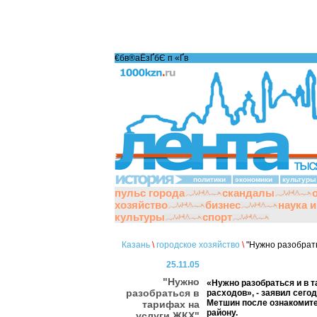
€бв®аЁзҐбЄ п «Ґ­в
политики
экономики
культуры
пульс города
скандалы
хозяйство
бизнес
наука 
культуры
спорт
Казань
\
городское хозяйство
\
"Нужно разобрать
25.11.05
"Нужно
«Нужно разобраться и в т
разобраться в
расходов», - заявил сего
Метшин после ознакомите
тарифах на
району.
услуги ЖКХ"