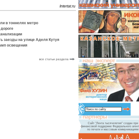
Intertat.ru
ели в тоннелях метро
 дороге
 канализации
ть заезды на улице Аделя Кутуя
ламп освещения
все статьи раздела
Сайт "Лента тысячелетия" создан при
финансовой поддержке Федерального агент
по печати и массовым коммуникациям