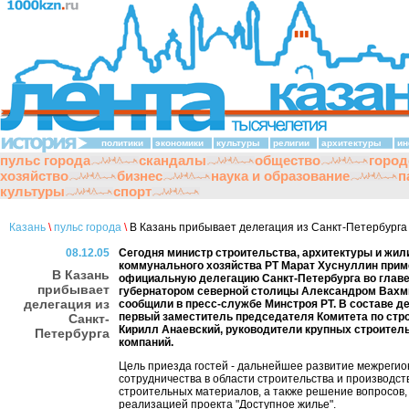
политики
экономики
культуры
религии
архитектуры
ин
пульс города
скандалы
общество
город
хозяйство
бизнес
наука и образование
п
культуры
спорт
Казань
\
пульс города
\
В Казань прибывает делегация из Санкт-Петербурга
08.12.05
Сегодня министр строительства, архитектуры и жил
коммунального хозяйства РТ Марат Хуснуллин прим
В Казань
официальную делегацию Санкт-Петербурга во главе 
прибывает
губернатором северной столицы Александром Вахм
делегация из
сообщили в пресс-службе Минстроя РТ. В составе де
первый заместитель председателя Комитета по стр
Санкт-
Кирилл Анаевский, руководители крупных строител
Петербурга
компаний.
Цель приезда гостей - дальнейшее развитие межрегио
сотрудничества в области строительства и производст
строительных материалов, а также решение вопросов,
реализацией проекта "Доступное жилье".