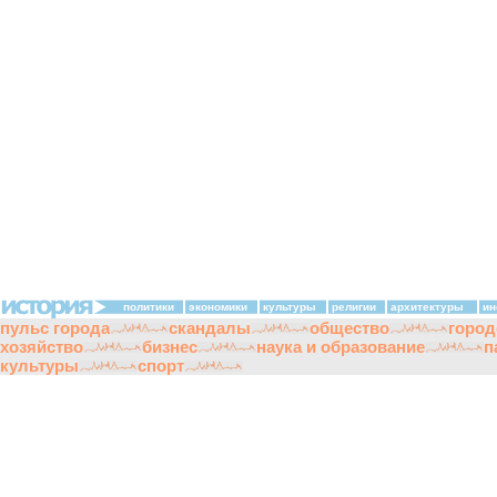
политики
экономики
культуры
религии
архитектуры
ин
пульс города
скандалы
общество
город
хозяйство
бизнес
наука и образование
п
культуры
спорт