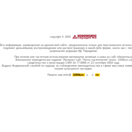
copyright © 2005
Вся информация, размещенная на данном веб-сайте, предназначена только для персонального исполь
подлежит дальнейшему воспроизведению или распространению в какой-либо форме, иначе как с пи
разрешения редакции ИД "Парадигма"
При полном или частичном использовании материалов активная ссылка на сайт обязательн
Электронное периодическое издание "Интернет-сайт "Лента тысячелетия" (www. 1000kzn.ru
свидетельство о регистрации СМИ Эл 77-8898 от 23 сентября 2004 года.
Выдано Федеральной службой по надзору за соблюдением законодательства в сфере массовых комм
охране культурного наследия.
info@
Пишите нам
1000kzn
.
ru