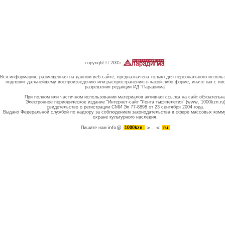
copyright © 2005
Вся информация, размещенная на данном веб-сайте, предназначена только для персонального исполь
подлежит дальнейшему воспроизведению или распространению в какой-либо форме, иначе как с пи
разрешения редакции ИД "Парадигма"
При полном или частичном использовании материалов активная ссылка на сайт обязательн
Электронное периодическое издание "Интернет-сайт "Лента тысячелетия" (www. 1000kzn.ru
свидетельство о регистрации СМИ Эл 77-8898 от 23 сентября 2004 года.
Выдано Федеральной службой по надзору за соблюдением законодательства в сфере массовых комм
охране культурного наследия.
info@
Пишите нам
1000kzn
.
ru