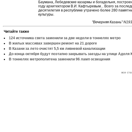
Баумана, Лебедевские казармы и богадельня, построе
году архитектором В.И. Кафтыревым... Всего за после
десятилетия в республике утрачено более 280 памятни
культуры.
"Вечерняя Казань" N19
Читайте также
124 источника света заменили за две недели в тоннелях метро
В жилых массивах завершен ремонт на 21 дороге
В Казани за лето очистят 5,5 км ливневой канализации
До конца октября будут поэтапно закрывать заезды на улице Аделя 
В тоннелях метрополитена заменили 96 ламп освещения
все ст