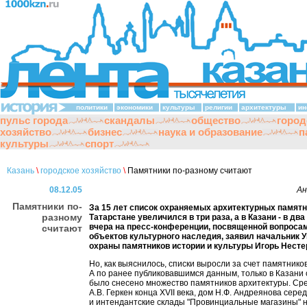
политики
экономики
культуры
религии
архитектуры
ин
пульс города
скандалы
общество
город
хозяйство
бизнес
наука и образование
п
культуры
спорт
Казань
\
городское хозяйство
\
Памятники по-разному считают
08.12.05
Ан
Памятники по-
За 15 лет список охраняемых архитектурных памятн
разному
Татарстане увеличился в три раза, а в Казани - в два
вчера на пресс-конференции, посвященной вопроса
считают
объектов культурного наследия, заявил начальник 
охраны памятников истории и культуры Игорь Несте
Но, как выяснилось, списки выросли за счет памятнико
А по ранее публиковавшимся данным, только в Казани 
было снесено множество памятников архитектуры. Сре
А.В. Геркен конца XVII века, дом Н.Ф. Андреянова сере
и интендантские склады "Провинциальные магазины" 