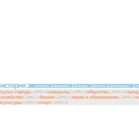
политики
экономики
культуры
религии
архитектуры
ин
пульс города
скандалы
общество
город
хозяйство
бизнес
наука и образование
п
культуры
спорт