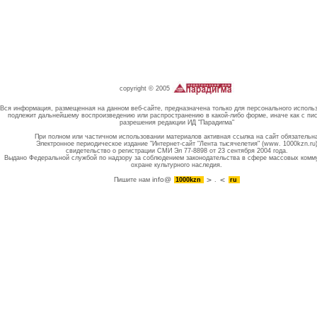
copyright © 2005
Вся информация, размещенная на данном веб-сайте, предназначена только для персонального исполь
подлежит дальнейшему воспроизведению или распространению в какой-либо форме, иначе как с пи
разрешения редакции ИД "Парадигма"
При полном или частичном использовании материалов активная ссылка на сайт обязательн
Электронное периодическое издание "Интернет-сайт "Лента тысячелетия" (www. 1000kzn.ru
свидетельство о регистрации СМИ Эл 77-8898 от 23 сентября 2004 года.
Выдано Федеральной службой по надзору за соблюдением законодательства в сфере массовых комм
охране культурного наследия.
info@
Пишите нам
1000kzn
.
ru