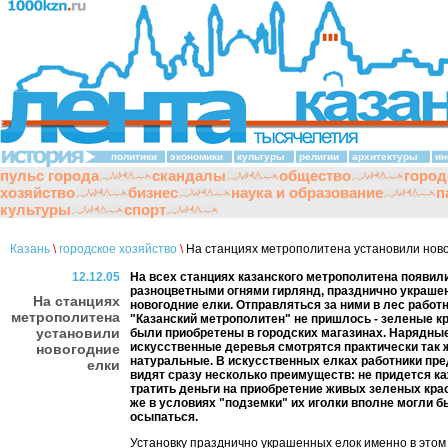
политики
экономики
культуры
религии
архитектуры
ин
пульс города
скандалы
общество
город
хозяйство
бизнес
наука и образование
п
культуры
спорт
Казань
\
городское хозяйство
\
На станциях метрополитена установили ново
12.12.05
На всех станциях казанского метрополитена появили
разноцветными огнями гирлянд, празднично украше
На станциях
новогодние елки. Отправляться за ними в лес рабо
метрополитена
"Казанский метрополитен" не пришлось - зеленые к
установили
были приобретены в городских магазинах. Нарядны
искусственные деревья смотрятся практически так ж
новогодние
натуральные. В искусственных елках работники пр
елки
видят сразу несколько преимуществ: не придется к
тратить деньги на приобретение живых зеленых крас
же в условиях "подземки" их иголки вполне могли 
осыпаться.
Установку празднично украшенных елок именно в этом