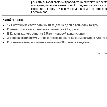
работники казанского метрополитена считают непре
условием, поскольку новогодний праздник казанская п
встречает впервые. К слову, ежедневно метро перевоз
пассажиров.
Читайте также
124 источника света заменили за две недели в тоннелях метро
В жилых массивах завершен ремонт на 21 дороге
В Казани за лето очистят 5,5 км ливневой канализации
До конца октября будут поэтапно закрывать заезды на улице Аделя 
В тоннелях метрополитена заменили 96 ламп освещения
все ст