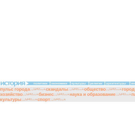
политики
экономики
культуры
религии
архитектуры
ин
пульс города
скандалы
общество
город
хозяйство
бизнес
наука и образование
п
культуры
спорт