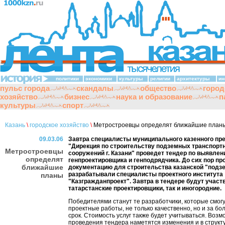
политики
экономики
культуры
религии
архитектуры
ин
пульс города
скандалы
общество
город
хозяйство
бизнес
наука и образование
п
культуры
спорт
Казань
\
городское хозяйство
\
Метростроевцы определят ближайшие план
09.03.06
Завтра специалисты муниципального казенного пр
"Дирекция по строительству подземных транспорт
Метростроевцы
сооружений г. Казани" проведет тендер по выявле
определят
генпроектировщика и генподрядчика. До сих пор пр
ближайшие
документацию для строительства казанской "подз
разрабатывали специалисты проектного института
планы
"Казгражданпроект". Завтра в тендере будут участ
татарстанские проектировщики, так и иногородние.
Победителями станут те разработчики, которые смог
проектные работы, не только качественно, но и за бо
срок. Стоимость услуг также будет учитываться. Возм
проведения тендера наметятся изменения и в структ