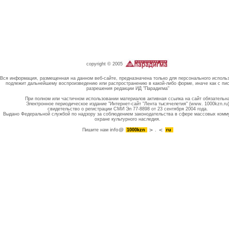
copyright © 2005
Вся информация, размещенная на данном веб-сайте, предназначена только для персонального исполь
подлежит дальнейшему воспроизведению или распространению в какой-либо форме, иначе как с пи
разрешения редакции ИД "Парадигма"
При полном или частичном использовании материалов активная ссылка на сайт обязательн
Электронное периодическое издание "Интернет-сайт "Лента тысячелетия" (www. 1000kzn.ru
свидетельство о регистрации СМИ Эл 77-8898 от 23 сентября 2004 года.
Выдано Федеральной службой по надзору за соблюдением законодательства в сфере массовых комм
охране культурного наследия.
info@
Пишите нам
1000kzn
.
ru