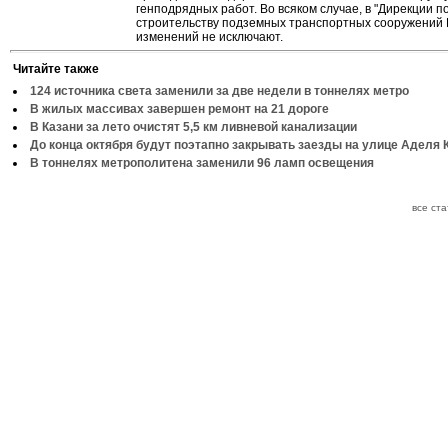
генподрядных работ. Во всяком случае, в "Дирекции п
строительству подземных транспортных сооружений 
изменений не исключают.
Читайте также
124 источника света заменили за две недели в тоннелях метро
В жилых массивах завершен ремонт на 21 дороге
В Казани за лето очистят 5,5 км ливневой канализации
До конца октября будут поэтапно закрывать заезды на улице Аделя 
В тоннелях метрополитена заменили 96 ламп освещения
все ст