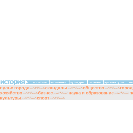
политики
экономики
культуры
религии
архитектуры
ин
пульс города
скандалы
общество
город
хозяйство
бизнес
наука и образование
п
культуры
спорт