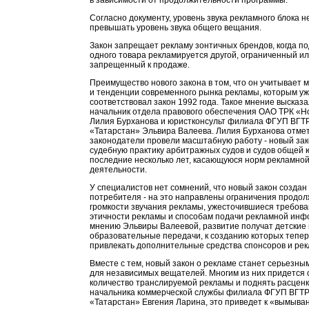
в зависимости от продолжительности программы.
Согласно документу, уровень звука рекламного блока н
превышать уровень звука общего вещания.
Закон запрещает рекламу зонтичных брендов, когда п
одного товара рекламируется другой, ограниченный и
запрещенный к продаже.
Преимущество нового закона в том, что он учитывает 
и тенденции современного рынка рекламы, которым уж
соответствовал закон 1992 года. Такое мнение высказ
начальник отдела правового обеспечения ОАО ТРК «Н
Лилия Бурханова и юристконсульт филиала ФГУП ВГТ
«Татарстан» Эльвира Валеева. Лилия Бурханова отмет
законодатели провели масштабную работу - новый зак
судебную практику арбитражных судов и судов общей 
последние несколько лет, касающуюся норм рекламно
деятельности.
У специалистов нет сомнений, что новый закон создан
потребителя - на это направлены ограничения продол
громкости звучания рекламы, ужесточившиеся требова
этичности рекламы и способам подачи рекламной инф
мнению Эльвиры Валеевой, развитие получат детские 
образовательные передачи, к созданию которых тепе
привлекать дополнительные средства спонсоров и ре
Вместе с тем, новый закон о рекламе станет серьезн
для независимых вещателей. Многим из них придется 
количество транслируемой рекламы и поднять расцен
начальника коммерческой службы филиала ФГУП ВГТ
«Татарстан» Евгения Ларина, это приведет к «вымыва