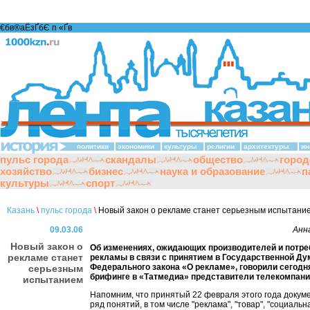
€бв®аЁзҐбЄ п «Ґ­в
политики
экономики
культуры
религии
архитектуры
ин
пульс города
скандалы
общество
город
хозяйство
бизнес
наука и образование
п
культуры
спорт
Казань
\
пульс города
\
Новый закон о рекламе станет серьезным испытани
09.03.06
Анн
Новый закон о
Об изменениях, ожидающих производителей и потре
рекламе станет
рекламы в связи с принятием в Государственной Ду
Федерального закона «О рекламе», говорили сегодн
серьезным
брифинге в «Татмедиа» представители телекомпани
испытанием
Напомним, что принятый 22 февраля этого года докум
ряд понятий, в том числе "реклама", "товар", "социальн