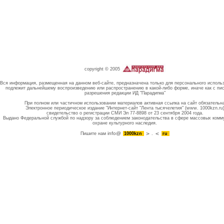
copyright © 2005
Вся информация, размещенная на данном веб-сайте, предназначена только для персонального исполь
подлежит дальнейшему воспроизведению или распространению в какой-либо форме, иначе как с пи
разрешения редакции ИД "Парадигма"
При полном или частичном использовании материалов активная ссылка на сайт обязательн
Электронное периодическое издание "Интернет-сайт "Лента тысячелетия" (www. 1000kzn.ru
свидетельство о регистрации СМИ Эл 77-8898 от 23 сентября 2004 года.
Выдано Федеральной службой по надзору за соблюдением законодательства в сфере массовых комм
охране культурного наследия.
info@
Пишите нам
1000kzn
.
ru