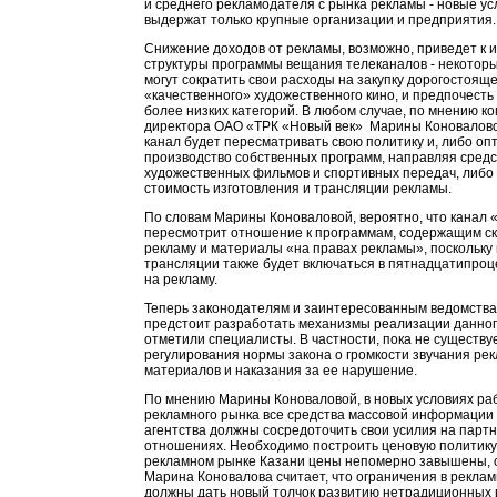
и среднего рекламодателя с рынка рекламы - новые ус
выдержат только крупные организации и предприятия.
Снижение доходов от рекламы, возможно, приведет к
структуры программы вещания телеканалов - некоторы
могут сократить свои расходы на закупку дорогостояще
«качественного» художественного кино, и предпочест
более низких категорий. В любом случае, по мнению к
директора ОАО «ТРК «Новый век» Марины Коновалово
канал будет пересматривать свою политику и, либо о
производство собственных программ, направляя средст
художественных фильмов и спортивных передач, либо
стоимость изготовления и трансляции рекламы.
По словам Марины Коноваловой, вероятно, что канал 
пересмотрит отношение к программам, содержащим с
рекламу и материалы «на правах рекламы», поскольку
трансляции также будет включаться в пятнадцатипро
на рекламу.
Теперь законодателям и заинтересованным ведомства
предстоит разработать механизмы реализации данног
отметили специалисты. В частности, пока не существу
регулирования нормы закона о громкости звучания ре
материалов и наказания за ее нарушение.
По мнению Марины Коноваловой, в новых условиях ра
рекламного рынка все средства массовой информации
агентства должны сосредоточить свои усилия на парт
отношениях. Необходимо построить ценовую политику,
рекламном рынке Казани цены непомерно завышены, 
Марина Коновалова считает, что ограничения в рекла
должны дать новый толчок развитию нетрадиционных 