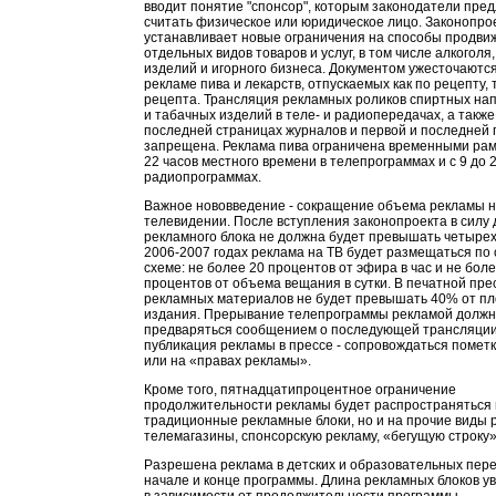
вводит понятие "спонсор", которым законодатели пре
считать физическое или юридическое лицо. Законопро
устанавливает новые ограничения на способы продви
отдельных видов товаров и услуг, в том числе алкоголя
изделий и игорного бизнеса. Документом ужесточаются
рекламе пива и лекарств, отпускаемых как по рецепту, т
рецепта. Трансляция рекламных роликов спиртных нап
и табачных изделий в теле- и радиопередачах, а также
последней страницах журналов и первой и последней 
запрещена. Реклама пива ограничена временными рамк
22 часов местного времени в телепрограммах и с 9 до 2
радиопрограммах.
Важное нововведение - сокращение объема рекламы 
телевидении. После вступления законопроекта в силу
рекламного блока не должна будет превышать четырех
2006-2007 годах реклама на ТВ будет размещаться п
схеме: не более 20 процентов от эфира в час и не боле
процентов от объема вещания в сутки. В печатной пре
рекламных материалов не будет превышать 40% от п
издания. Прерывание телепрограммы рекламой долж
предваряться сообщением о последующей трансляции
публикация рекламы в прессе - сопровождаться помет
или на «правах рекламы».
Кроме того, пятнадцатипроцентное ограничение
продолжительности рекламы будет распространяться 
традиционные рекламные блоки, но и на прочие виды 
телемагазины, спонсорскую рекламу, «бегущую строку»
Разрешена реклама в детских и образовательных пере
начале и конце программы. Длина рекламных блоков у