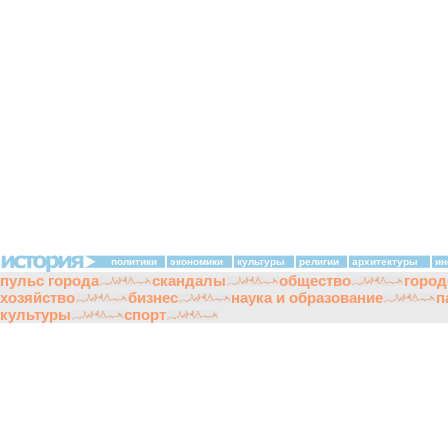
политики
экономики
культуры
религии
архитектуры
ин
пульс города
скандалы
общество
город
хозяйство
бизнес
наука и образование
п
культуры
спорт