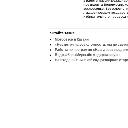
в работе миссии междуна
президента Белоруссии, к
воскресенье. Безусловно, 
лукашенковском государст
избирательного процесса 
Читайте также
Мотосезон в Казани
«Несмотря на все сложности, мы не свер
Работы по программе «Наш двор» продо
Водозабор «Мирный» модернизируют
На входе в Ленинский сад разобрали стар