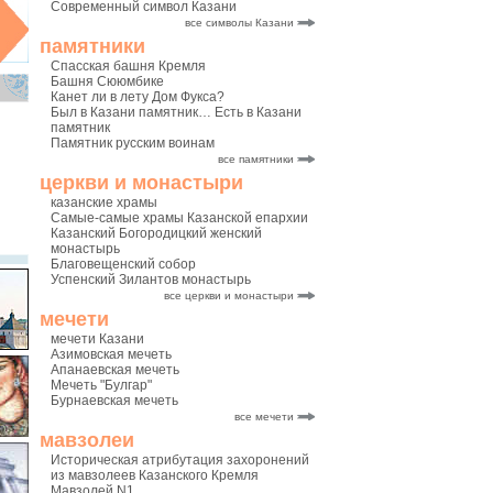
Современный символ Казани
все символы Казани
памятники
Спасская башня Кремля
Башня Сююмбике
Канет ли в лету Дом Фукса?
Был в Казани памятник… Есть в Казани
памятник
Памятник русским воинам
все памятники
церкви и монастыри
казанские храмы
Самые-самые храмы Казанской епархии
Казанский Богородицкий женский
монастырь
Благовещенский собор
Успенский Зилантов монастырь
все церкви и монастыри
мечети
мечети Казани
Азимовская мечеть
Апанаевская мечеть
Мечеть "Булгар"
Бурнаевская мечеть
все мечети
мавзолеи
Историческая атрибутация захоронений
из мавзолеев Казанского Кремля
Мавзолей N1