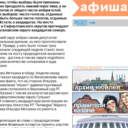
роны, чтобы выборы были признаны
о преодолеть нижний порог явки, а он
ентов от общего числа избирателей.
 выборов: число голосов, отданных
 быть больше числа голосов, отданных
Кстати, о кандидатах. На место
о и Сафиуллинского округов претендуют
агаповском округе кандидатов семеро.
ский округ избрал своим депутатом
иальным данным, за него проголосовали
. Правда, у него было только трое
 начале следующей недели станет ясно,
кова на посту председателя казанского
ну - достичь в том же округе подобного
шем количестве соперников и куда
зани.
сура Метшина в обиду. Неделю назад
тказал кандидату по Вагаповскому округу
ии факта, что на стороне Ильсура
кампании "играет" административный
нием согласился и Верховный суд РТ.
 Казани с тем же результатом рассмотрел
афиуллинскому округу Гульшат
 отменить кандидатскую регистрацию ее
иректора Агентства РТ "Татмедиа" Марата
ика Ильсура Метшина по работе в
делегация во главе с председателем
ием Фоминым готовится принять участие