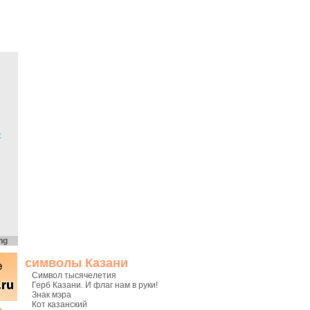
х
ng
символы Казани
Символ тысячелетия
Герб Казани. И флаг нам в руки!
Знак мэра
Кот казанский