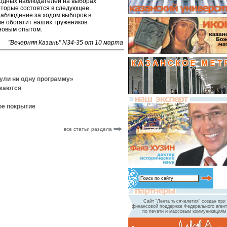
родных наблюдателей на выборах
оторые состоятся в следующее
наблюдение за ходом выборов в
ве обогатит наших тружеников
новым опытом.
"Вечерняя Казань" N34-35 от 10 марта
нули ни одну программу»
лжаются
ое покрытие
все статьи раздела
Сайт "Лента тысячелетия" создан при
финансовой поддержке Федерального агент
по печати и массовым коммуникациям