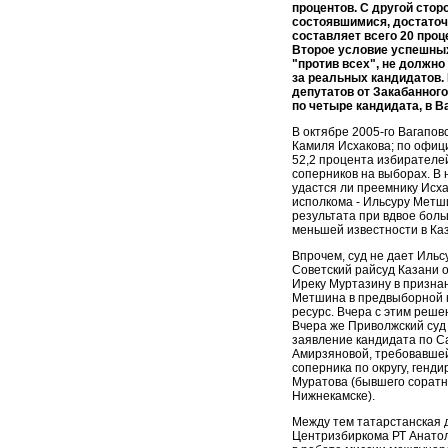
процентов. С другой сто
состоявшимися, достаточн
составляет всего 20 проц
Второе условие успешных
"против всех", не должно
за реальных кандидатов. 
депутатов от Закабанног
по четыре кандидата, в В
В октябре 2005-го Вагапов
Камиля Исхакова; по офиц
52,2 процента избирателей
соперников на выборах. В
удастся ли преемнику Исха
исполкома - Ильсуру Метши
результата при вдвое боль
меньшей известности в Ка
Впрочем, суд не дает Иль
Советский райсуд Казани о
Иреку Муртазину в признан
Метшина в предвыборной 
ресурс. Вчера с этим реше
Вчера же Приволжский суд
заявление кандидата по С
Амирзяновой, требовавшей
соперника по округу, генд
Муратова (бывшего соратн
Нижнекамске).
Между тем татарстанская 
Центризбиркома РТ Анатол