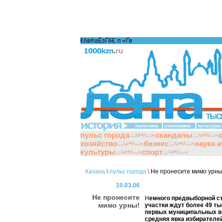
€бв®аЁзҐбЄ п «Ґ­в
политики
экономики
культуры
пульс города
скандалы
хозяйство
бизнес
наука 
культуры
спорт
Казань
\
пульс города
\
Не пронесите мимо урны
10.03.06
Не пронесите
Н
емного предвыборной ст
мимо урны!
участки ждут более 49 ты
первых муниципальных вы
средняя явка избирателей