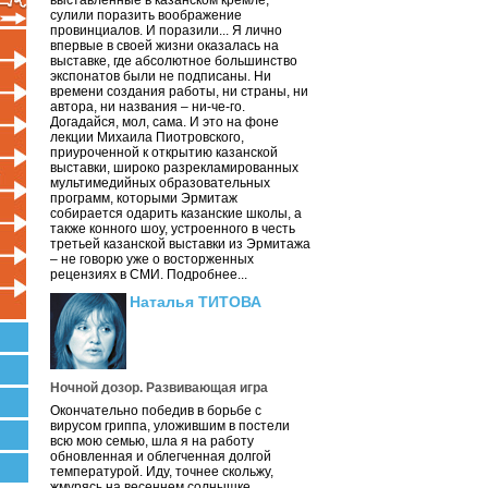
выставленные в казанском кремле,
сулили поразить воображение
провинциалов. И поразили... Я лично
впервые в своей жизни оказалась на
выставке, где абсолютное большинство
экспонатов были не подписаны. Ни
времени создания работы, ни страны, ни
автора, ни названия – ни-че-го.
Догадайся, мол, сама. И это на фоне
лекции Михаила Пиотровского,
приуроченной к открытию казанской
выставки, широко разрекламированных
мультимедийных образовательных
программ, которыми Эрмитаж
собирается одарить казанские школы, а
также конного шоу, устроенного в честь
третьей казанской выставки из Эрмитажа
– не говорю уже о восторженных
рецензиях в СМИ. Подробнее...
Наталья ТИТОВА
Ночной дозор. Развивающая игра
Окончательно победив в борьбе с
вирусом гриппа, уложившим в постели
всю мою семью, шла я на работу
обновленная и облегченная долгой
температурой. Иду, точнее скольжу,
жмурясь на весеннем солнышке.