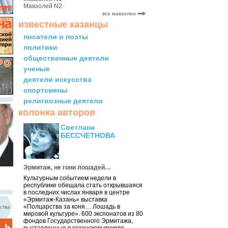
Мавзолей N2
все мавзолеи
известные казанцы
писатели и поэты
политики
общественные деятели
ученые
деятели искусства
спортсмены
религиозные деятели
колонка авторов
Светлана
БЕССЧЕТНОВА
Эрмитаж, не гони лошадей…
Культурным событием недели в
республике обещала стать открывшаяся
в последних числах января в центре
«Эрмитаж-Казань» выставка
«Полцарства за коня… Лошадь в
ства
мировой культуре». 600 экспонатов из 80
фондов Государственного Эрмитажа,