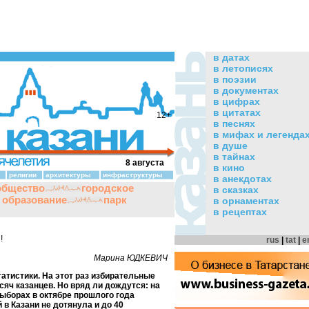
в датах
в летописях
в поэзии
в документах
в цифрах
в цитатах
12+
в песнях
в мифах и легенда
в душе
в тайнах
8 августа
в кино
религии
архитектуры
инфраструктуры
в анекдотах
общество
городское
в сказках
и образование
парк
в орнаментах
в рецептах
!
rus
|
tat
|
e
Марина ЮДКЕВИЧ
атистики. На этот раз избирательные
сяч казанцев. Но вряд ли дождутся: на
борах в октябре прошлого года
 в Казани не дотянула и до 40