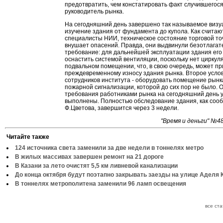
предотвратить, чем констатировать факт случившегося"
руководитель рынка.
На сегодняшний день завершено так называемое визу
изучение здания от фундамента до купола. Как считаю
специалисты НИИ, техническое состояние торговой то
внушает опасений. Правда, они выдвинули безотлагат
требование: для дальнейшей эксплуатации здания ег
оснастить системой вентиляции, поскольку нет циркул
подвальном помещении, что, в свою очередь, может пр
преждевременному износу здания рынка. Второе усло
сотрудников института - оборудовать помещение рынк
пожарной сигнализации, которой до сих пор не было. 
требования работниками рынка на сегодняшний день 
выполнены. Полностью обследование здания, как соо
Ф.Цветова, завершится через 3 недели.
"Время и деньги" №4
Читайте также
124 источника света заменили за две недели в тоннелях метро
В жилых массивах завершен ремонт на 21 дороге
В Казани за лето очистят 5,5 км ливневой канализации
До конца октября будут поэтапно закрывать заезды на улице Аделя 
В тоннелях метрополитена заменили 96 ламп освещения
все ст