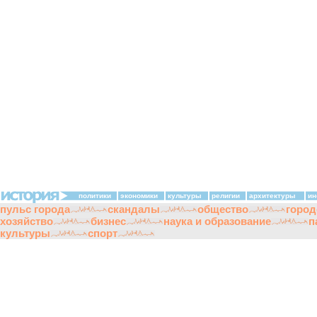
политики
экономики
культуры
религии
архитектуры
ин
пульс города
скандалы
общество
город
хозяйство
бизнес
наука и образование
п
культуры
спорт