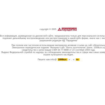
copyright © 2005
Вся информация, размещенная на данном веб-сайте, предназначена только для персонального исполь
подлежит дальнейшему воспроизведению или распространению в какой-либо форме, иначе как с пи
разрешения редакции ИД "Парадигма"
При полном или частичном использовании материалов активная ссылка на сайт обязательн
Электронное периодическое издание "Интернет-сайт "Лента тысячелетия" (www. 1000kzn.ru
свидетельство о регистрации СМИ Эл 77-8898 от 23 сентября 2004 года.
Выдано Федеральной службой по надзору за соблюдением законодательства в сфере массовых комм
охране культурного наследия.
info@
Пишите нам
1000kzn
.
ru