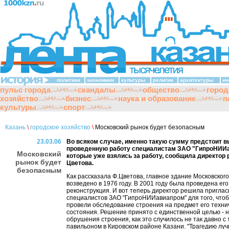
политики
экономики
культуры
религии
архитектуры
ин
пульс города
скандалы
общество
город
хозяйство
бизнес
наука и образование
п
культуры
спорт
Казань
\
городское хозяйство
\
Московский рынок будет безопасным
23.03.06
Во всяком случае, именно такую сумму предстоит в
проведенную работу специалистам ЗАО "ГипроНИИ
Московский
которые уже взялись за работу, сообщила директор
рынок будет
Цветова.
безопасным
Как рассказала Ф.Цветова, главное здание Московског
возведено в 1976 году. В 2001 году была проведена его
реконструкция. И вот теперь директор решила приглас
специалистов ЗАО "ГипроНИИавиапром" для того, что
провели обследование строения на предмет его техни
состояния. Решение принято с единственной целью - н
обрушения строения, как это случилось не так давно с
павильоном в Кировском районе Казани. "Трагедию лу