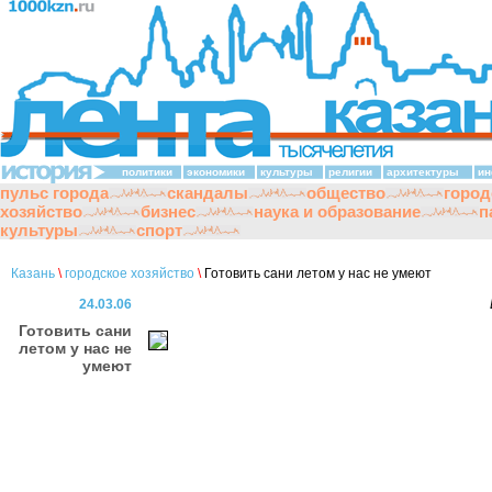
политики
экономики
культуры
религии
архитектуры
ин
пульс города
скандалы
общество
город
хозяйство
бизнес
наука и образование
п
культуры
спорт
Казань
\
городское хозяйство
\
Готовить сани летом у нас не умеют
24.03.06
Готовить сани
летом у нас не
умеют