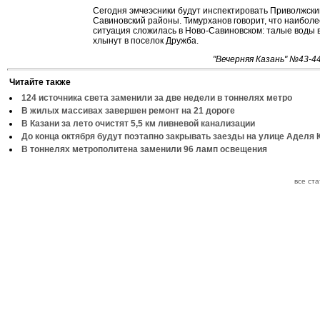
Сегодня эмчеэсники будут инспектировать Приволжски
Савиновский районы. Тимурханов говорит, что наибол
ситуация сложилась в Ново-Савиновском: талые воды 
хлынут в поселок Дружба.
"Вечерняя Казань" №43-4
Читайте также
124 источника света заменили за две недели в тоннелях метро
В жилых массивах завершен ремонт на 21 дороге
В Казани за лето очистят 5,5 км ливневой канализации
До конца октября будут поэтапно закрывать заезды на улице Аделя 
В тоннелях метрополитена заменили 96 ламп освещения
все ст