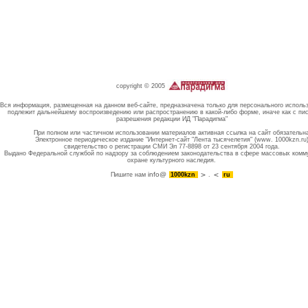
copyright © 2005
Вся информация, размещенная на данном веб-сайте, предназначена только для персонального исполь
подлежит дальнейшему воспроизведению или распространению в какой-либо форме, иначе как с пи
разрешения редакции ИД "Парадигма"
При полном или частичном использовании материалов активная ссылка на сайт обязательн
Электронное периодическое издание "Интернет-сайт "Лента тысячелетия" (www. 1000kzn.ru
свидетельство о регистрации СМИ Эл 77-8898 от 23 сентября 2004 года.
Выдано Федеральной службой по надзору за соблюдением законодательства в сфере массовых комм
охране культурного наследия.
info@
Пишите нам
1000kzn
.
ru