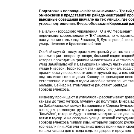
Подготовка к половодью в Казани началась. Третий 
эмчеэсники и представители райадминистраций про
выездные совещания вначале на тех улицах, где со
угроза подтопления. Вчера объезжали Кировский ра
Начальник городского управления ГО и ЧС Фердинант 
перечислил корреспонденту "ВК" адреса, по которым 
наступление талых вод: Чкалова, 5, Лукницкого, 4, пос
улицы Низовая и Краснококшайская.
Особый случай - полуторакилометровый участок ливне
канализации - попросту говоря, большой водоотводной
которая проходит на границе многоэтажек и частного с
улиц Забайкальской и Батыршина и между частными д
улице Низовой. Территория эта - заболоченная, вода с
практически у поверхности земли круглый год, а весно
подтапливает жилые дома. Канаву не прочищали нескол
естественно, с каждым годом жалоб на затопление ст
больше. Сейчас на этом участке работают бригады
Горводзеленхоза.
Ливневку прочищают и углубляют - рассчитывают дове
канавы до трех метров, глубину - до полутора. Вчера в
на Забайкальской между Батыршина и Серова бульдо
возводил временную грунтовую дорогу - подъездные п
"КамАЗов", которые будут вывозить поднятые со дна ли
ветки и мусор. А на соседней улице Низовой сотрудник
Горводзеленхоза пилили ивы, которыми заросло русло
корчевали пни. Жители частных домов принимали свои
копали канавы для отвода воды из дворов и проулков.