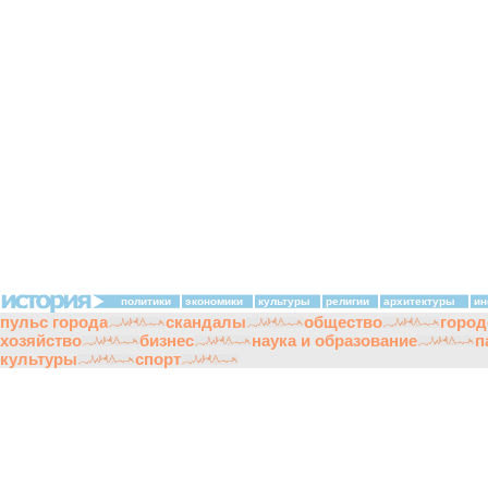
политики
экономики
культуры
религии
архитектуры
ин
пульс города
скандалы
общество
город
хозяйство
бизнес
наука и образование
п
культуры
спорт