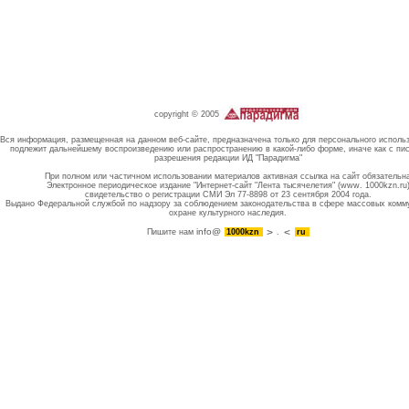
copyright © 2005
Вся информация, размещенная на данном веб-сайте, предназначена только для персонального исполь
подлежит дальнейшему воспроизведению или распространению в какой-либо форме, иначе как с пи
разрешения редакции ИД "Парадигма"
При полном или частичном использовании материалов активная ссылка на сайт обязательн
Электронное периодическое издание "Интернет-сайт "Лента тысячелетия" (www. 1000kzn.ru
свидетельство о регистрации СМИ Эл 77-8898 от 23 сентября 2004 года.
Выдано Федеральной службой по надзору за соблюдением законодательства в сфере массовых комм
охране культурного наследия.
info@
Пишите нам
1000kzn
.
ru