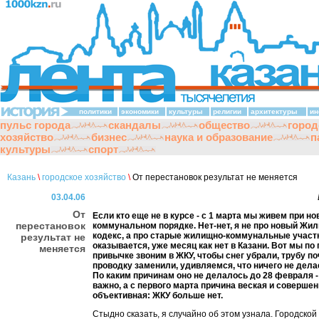
политики
экономики
культуры
религии
архитектуры
ин
пульс города
скандалы
общество
город
хозяйство
бизнес
наука и образование
п
культуры
спорт
Казань
\
городское хозяйство
\
От перестановок результат не меняется
03.04.06
От
Если кто еще не в курсе - с 1 марта мы живем при н
перестановок
коммунальном порядке. Нет-нет, я не про новый Ж
кодекс, а про старые жилищно-коммунальные участк
результат не
оказывается, уже месяц как нет в Казани. Вот мы по
меняется
привычке звоним в ЖКУ, чтобы снег убрали, трубу по
проводку заменили, удивляемся, что ничего не делае
По каким причинам оно не делалось до 28 февраля -
важно, а с первого марта причина веская и соверше
объективная: ЖКУ больше нет.
Стыдно сказать, я случайно об этом узнала. Городской