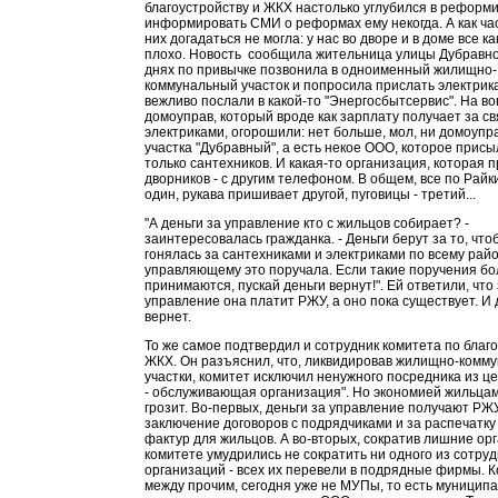
благоустройству и ЖКХ настолько углубился в реформи
информировать СМИ о реформах ему некогда. А как час
них догадаться не могла: у нас во дворе и в доме все ка
плохо. Новость сообщила жительница улицы Дубравно
днях по привычке позвонила в одноименный жилищно-
коммунальный участок и попросила прислать электрика
вежливо послали в какой-то "Энергосбытсервис". На воп
домоуправ, который вроде как зарплату получает за св
электриками, огорошили: нет больше, мол, ни домоупра
участка "Дубравный", а есть некое ООО, которое прис
только сантехников. И какая-то организация, которая 
дворников - с другим телефоном. В общем, все по Райки
один, рукава пришивает другой, пуговицы - третий...
"А деньги за управление кто с жильцов собирает? -
заинтересовалась гражданка. - Деньги берут за то, что
гонялась за сантехниками и электриками по всему райо
управляющему это поручала. Если такие поручения б
принимаются, пускай деньги вернут!". Ей ответили, что
управление она платит РЖУ, а оно пока существует. И 
вернет.
То же самое подтвердил и сотрудник комитета по благо
ЖКХ. Он разъяснил, что, ликвидировав жилищно-комм
участки, комитет исключил ненужного посредника из ц
- обслуживающая организация". Но экономией жильцам
грозит. Во-первых, деньги за управление получают РЖУ
заключение договоров с подрядчиками и за распечатку
фактур для жильцов. А во-вторых, сократив лишние орг
комитете умудрились не сократить ни одного из сотруд
организаций - всех их перевели в подрядные фирмы. 
между прочим, сегодня уже не МУПы, то есть муницип