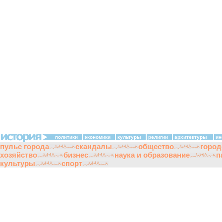
политики
экономики
культуры
религии
архитектуры
ин
пульс города
скандалы
общество
город
хозяйство
бизнес
наука и образование
п
культуры
спорт