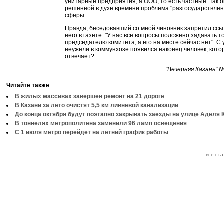
унитарные предприятия, а ООО, то есть частные. Так 
решенной в духе времени проблема "разгосударствле
сферы.
Правда, беседовавший со мной чиновник запретил ссы
него в газете: "У нас все вопросы положено задавать т
председателю комитета, а его на месте сейчас нет". С 
неужели в коммунхозе появился наконец человек, кото
отвечает?..
"Вечерняя Казань" 
Читайте также
В жилых массивах завершен ремонт на 21 дороге
В Казани за лето очистят 5,5 км ливневой канализации
До конца октября будут поэтапно закрывать заезды на улице Аделя 
В тоннелях метрополитена заменили 96 ламп освещения
С 1 июля метро перейдет на летний график работы
все ст